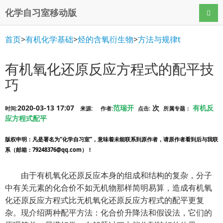
化学自习室移动版
导航
首页
>
有机化学基础
>
烃的含氧衍生物
>
方法与规律t
有机氧化还原反应方程式的配平技
巧
2020-03-13 17:07
范瑞开
次
有机反
时间:
来源:
作者:
点击:
所属专题：
应方程式配平
版权申明
：凡是署名为“化学自习室”，意味着未能联系到原作者，请原作者看到后与我联
系（邮箱：79248376@qq.com）！
由于有机氧化还原反应本身的组成和结构的复杂，分子
中有关元素的化合价不如无机物那样简明易算，造成有机氧
化还原反应方程式比无机氧化还原反应方程式的配平更复
杂。现介绍两种配平方法：化合价升降法和假设法，它们的