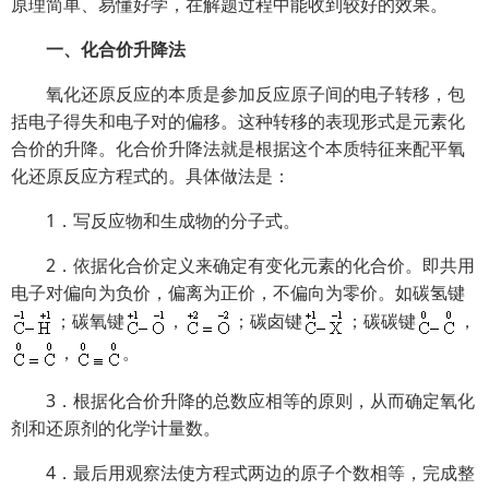
原理简单、易懂好学，在解题过程中能收到较好的效果。
一、化合价升降法
氧化还原反应的本质是参加反应原子间的电子转移，包
括电子得失和电子对的偏移。这种转移的表现形式是元素化
合价的升降。化合价升降法就是根据这个本质特征来配平氧
化还原反应方程式的。具体做法是：
1．写反应物和生成物的分子式。
2．依据化合价定义来确定有变化元素的化合价。即共用
电子对偏向为负价，偏离为正价，不偏向为零价。如碳氢键
；碳氧键
，
；碳卤键
；碳碳键
，
，
。
3．根据化合价升降的总数应相等的原则，从而确定氧化
剂和还原剂的化学计量数。
4．最后用观察法使方程式两边的原子个数相等，完成整