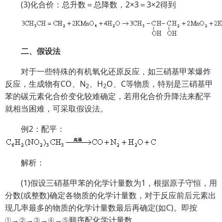
(3)化合价：总升数＝总降数，2×3＝3×2得到
二、假设法
对于一些特殊的有机氧化还原反应，如三硝基甲苯爆炸
反应，生成物有CO、N
、H
O、C等物质，特别是三硝基甲
2
2
苯的碳元素化合价变化较难确定，若用化合价升降法来配平
就相当困难，可采取假设法。
例2：配平：
解析：
(1)假设三硝基甲苯的化学计量数为1，根据原子守恒，用
分数(或整数)确定各物质的化学计量数，对于反应前后元素出
现几率最多的物质的化学计量数最后再确定(如C)。即按
①→②→③→④→⑤顺序配化学计量数。