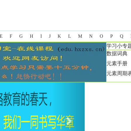
E
F
G
H
I
J
K
L
M
N
O
P
Q
学习小专
数据词典
元素手册
元素周期
Next