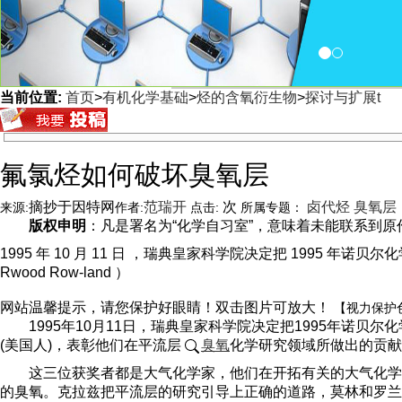
当前位置:
首页
>
有机化学基础
>
烃的含氧衍生物
>
探讨与扩展t
<
氟氯烃如何破坏臭氧层
摘抄于因特网
范瑞开
次
卤代烃
臭氧层
来源:
作者:
点击:
所属专题：
版权申明
：凡是署名为“化学自习室”，意味着未能联系到原作者
1995 年 10 月 11 日 ，瑞典皇家科学院决定把 1995 年诺贝尔化学
Rwood Row-land ）
网站温馨提示，请您保护好眼睛！双击图片可放大！
【视力保护
1995年10月11日
，瑞典皇家科学院决定把1995年诺贝尔化
(美国人)，表彰他们在平流层
臭氧
化学研究领域所做出的贡献
这三位获奖者都是大气化学家，他们在开拓有关的大气化学
的臭氧。克拉兹把平流层的研究引导上正确的道路，莫林和罗兰