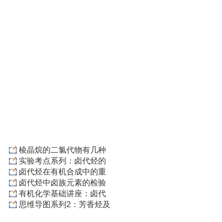
棱晶烷的二氯代物有几种
实验考点系列：卤代烃的
卤代烃在有机合成中的重
卤代烃中卤族元素的检验
有机化学基础讲座：卤代
思维导图系列2：芳香烃及