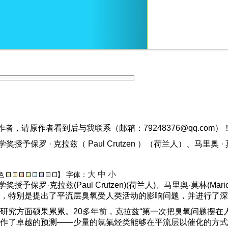
，请原作者看到后与我联系（邮箱：79248376@qq.com）
奖授予保罗 · 克拉兹（ Paul Crutzen ）（荷兰人）、马里奥 · 莫
大
中
小
色
】
字体：
学奖授予保罗·克拉兹(P
aul
C
rutzen
)(荷兰人)、马里奥·莫林(
M
ari
，特别是提出了平流层臭氧受人类活动的影响问题，并进行了深
研究方面硕果累累。20多年前，克拉兹“第一次把臭氧问题摆在
作了卓越的预测——少量的氯氟烃类能够在平流层以催化的方式