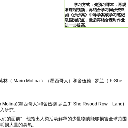
学习方式：先预习课本，再观
看课程视频，再结合学习同步资料
如《步步高》中导学案或学习笔记
巩固知识点，最后再结合课时作业
进一步提高。
>
学习说明：点击图片即可直达。
！
林（ Mario Molina ）（墨西哥人）和舍伍德 · 罗兰（ F·She
o
M
o
lina
)(墨西哥人)和舍伍德·罗兰(F·S
he
R
wood
R
ow
－L
and
)
入研究。
人们的面前”，他指出人类活动解释的少量物质能够损害全球范围
耗损大量的臭氧。