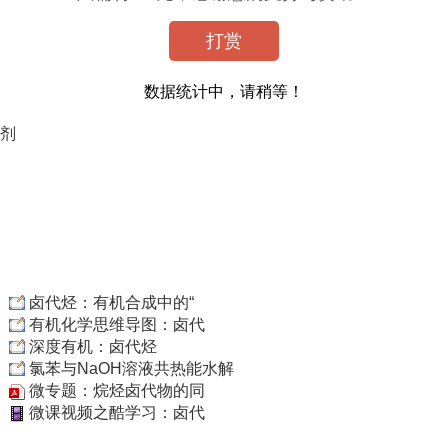
打赏
数据统计中，请稍等！
剂
卤代烃：有机合成中的“
有机化学思维导图：卤代
深度有机：卤代烃
氯苯与NaOH溶液共热能水解
微专题：烷烃卤代物的同
微课视频之酷学习：卤代