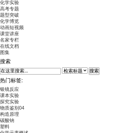
化学实验
高考专题
题型突破
化学博览
动画短视频
课堂讲座
名家专栏
在线文档
图集
搜索
搜索
热门标签:
银镜反应
课本实验
探究实验
物质鉴别04
构造原理
碳酸钠
塑料
化学元素概述