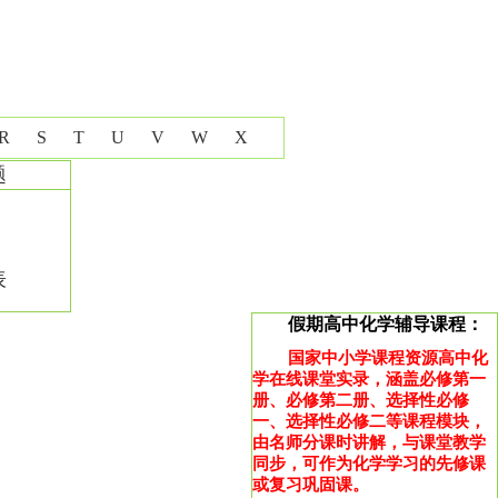
R
S
T
U
V
W
X
题
表
假期高中化学辅导课程：
国家中小学课程资源高中化
学在线课堂实录，涵盖必修第一
册、必修第二册、选择性必修
一、选择性必修二等课程模块，
由名师分课时讲解，与课堂教学
同步，可作为化学学习的先修课
或复习巩固课。