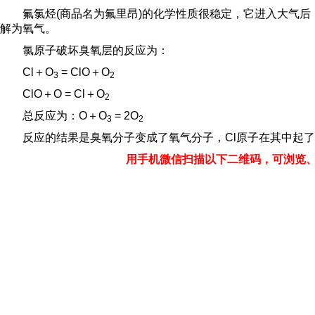
氟氯烃(商品名为氟里昂)的化学性质很稳定，它进入大气
解为氧气。
氯原子破坏臭氧层的反应为：
Cl＋O
= ClO＋O
3
2
ClO＋O = Cl＋O
2
总反应为：O＋O
= 2O
3
2
反应的结果是臭氧分子变成了氧气分子，Cl原子在其中起
用手机微信扫描以下二维码，可浏览