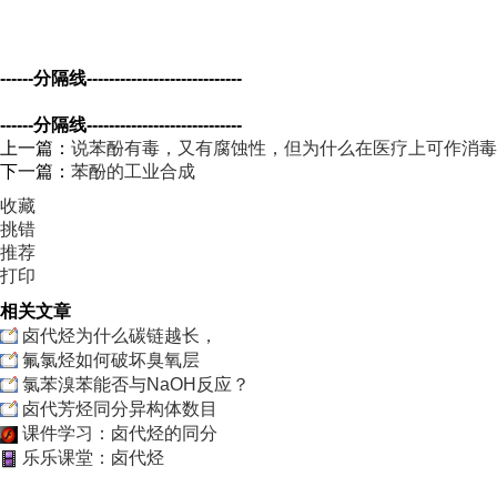
------分隔线----------------------------
------分隔线----------------------------
上一篇：
说苯酚有毒，又有腐蚀性，但为什么在医疗上可作消毒
下一篇：
苯酚的工业合成
收藏
挑错
推荐
打印
相关文章
卤代烃为什么碳链越长，
氟氯烃如何破坏臭氧层
氯苯溴苯能否与NaOH反应？
卤代芳烃同分异构体数目
课件学习：卤代烃的同分
乐乐课堂：卤代烃