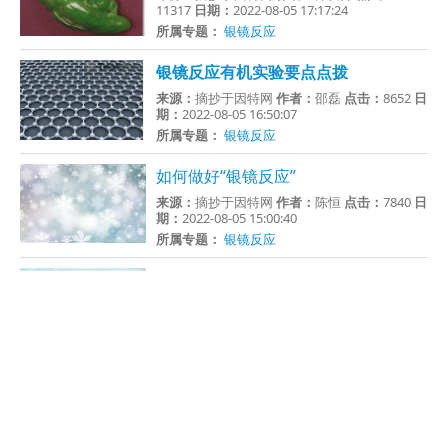
11317
日期：
2022-08-05 17:17:24
所属专题：
银镜反应
银镜反应有机实验要点点拨
来源：
摘抄于因特网
作者：
邵磊
点击：
8652
日
期：
2022-08-05 16:50:07
所属专题：
银镜反应
如何做好“银镜反应”
来源：
摘抄于因特网
作者：
陈恒
点击：
7840
日
期：
2022-08-05 15:00:40
所属专题：
银镜反应
新制氢氧化铜跟醛反应实验的探讨
来源：
未知
作者：
安勃
点击：
11592
日期：
2021-04-23 11:08:29
所属专题：
新制氢氧化铜
乙醛与氢氧化铜
导学与导图：醛类的银镜反应及与新制
氢氧化铜悬浊液反应实验
来源：
未知
作者：
化学自习室
点击：
2539
日