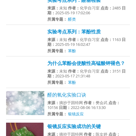
实验考点系列：醛基检验
来源：
未知
作者：
化学自习室
点击：
2485
日
期：
2025-05-19 17:02:06
所属专题：
醛类
实验考点系列：苯酚性质
来源：
未知
作者：
化学自习室
点击：
1163
日
期：
2025-05-19 16:02:47
所属专题：
苯酚
为什么苯酚会使酸性高锰酸钾褪色？
来源：
未知
作者：
化学自习室
点击：
3151
日
期：
2023-05-17 21:31:48
所属专题：
苯酚
醛的氧化实验口诀
来源：
摘抄于因特网
作者：
樊会武
点击：
10156
日期：
2022-08-06 16:13:30
所属专题：
银镜反应
银镜反应实验成功的关键
来源：
摘抄于因特网
作者：
陈女婷
点击：