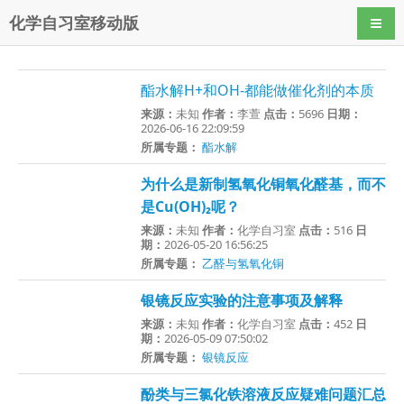
化学自习室移动版
导航
酯水解H+和OH-都能做催化剂的本质
来源：
未知
作者：
李萱
点击：
5696
日期：
2026-06-16 22:09:59
所属专题：
酯水解
为什么是新制氢氧化铜氧化醛基，而不
是Cu(OH)₂呢？
来源：
未知
作者：
化学自习室
点击：
516
日
期：
2026-05-20 16:56:25
所属专题：
乙醛与氢氧化铜
银镜反应实验的注意事项及解释
来源：
未知
作者：
化学自习室
点击：
452
日
期：
2026-05-09 07:50:02
所属专题：
银镜反应
酚类与三氯化铁溶液反应疑难问题汇总