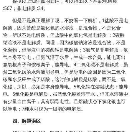
根据以上知识点的归纳，可以得出以下答案:电解质
:567；非电解质 :34。
但是不是真正理解了呢，不妨看一下解析，1盐酸不是电
解质，因为盐酸是氯化氢的水溶液，是混合物，不是化合
物，所以不是电解质，但盐酸中的氯化氢是电解质 ；2碳酸
钠溶液不是电解质。同理，因为碳酸钠溶液是混合物，不是
化合物，但溶液中的碳酸钠是电解
质；3氨气是非电解质，氨
气本身不导电，但氨气溶于水后，生成一水合氨，能电离出
氢氧根离子和铵根离子，能导电。4二氧化碳不是电解质，虽
然二氧化碳的水溶液能导电，但是导电的原因是因为二氧化
碳和水反应生成了碳酸，这时的电解质是碳酸，而不是二氧
化碳，所以，必须是本身能导电。5氧化钠在熔融状态下能导
电。6氯化银是电解质，虽然氯化银难溶于水，但其水溶液中
有少量自由离子，具有弱导电性。且熔融状态下氯化银也可
以导电；7纯水可视为一级弱的电解质。
四、解题误区