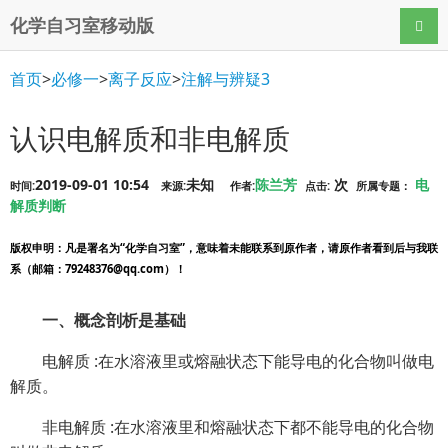
化学自习室移动版
导航
首页
>
必修一
>
离子反应
>
注解与辨疑3
认识电解质和非电解质
2019-09-01 10:54
未知
陈兰芳
次
电
时间:
来源:
作者:
点击:
所属专题：
解质判断
版权申明
：凡是署名为“化学自习室”，意味着未能联系到原作者，请原作者看到后与我联
系（邮箱：79248376@qq.com）！
一、概念剖析是基础
电解质 :在水溶液里或熔融状态下能导电的化合物叫做电
解质。
非电解质 :在水溶液里和熔融状态下都不能导电的化合物