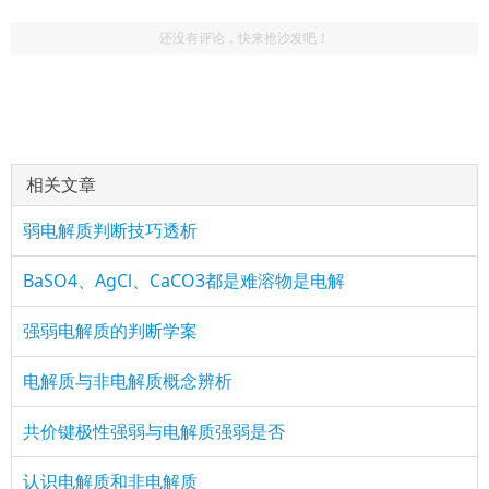
还没有评论，快来抢沙发吧！
(2414543804)
评论
href="/plus/view.php?aid=17538">认识电解质和非电
：下次再比较一下强酸强碱吧
解
相关文章
弱电解质判断技巧透析
BaSO4、AgCl、CaCO3都是难溶物是电解
强弱电解质的判断学案
电解质与非电解质概念辨析
共价键极性强弱与电解质强弱是否
认识电解质和非电解质