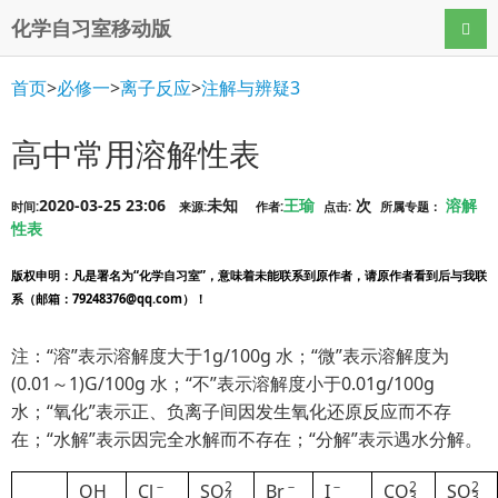
化学自习室移动版
导航
首页
>
必修一
>
离子反应
>
注解与辨疑3
高中常用溶解性表
2020-03-25 23:06
未知
王瑜
次
溶解
时间:
来源:
作者:
点击:
所属专题：
性表
版权申明
：凡是署名为“化学自习室”，意味着未能联系到原作者，请原作者看到后与我联
系（邮箱：79248376@qq.com）！
注：“溶”表示溶解度大于1g/100g 水；“微”表示溶解度为
(0.01～1)G/100g 水；“不”表示溶解度小于0.01g/100g
水；“氧化”表示正、负离子间因发生氧化还原反应而不存
在；“水解”表示因完全水解而不存在；“分解”表示遇水分解。
－
2
－
－
2
2
OH
Cl
S
O
Br
I
C
O
S
O
4
3
3