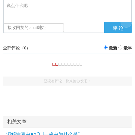
说点什么吧
全部评论（
0
）
最新
最早
还没有评论，快来抢沙发吧！
：
(1611037867)
评论
href="/plus/view.php?aid=12594">高中常用溶解性表
谢谢，虽然这东西要靠自己积累，但是有你的帮忙我们真的
轻松
：
(1494361692)
评论
href="/plus/view.php?aid=12594">高中常用溶解性表
点赞，很好
相关文章
：
(2878561795)
评论
href="/plus/view.php?aid=12594">高中常用溶解性表
我想拿走，有文件版吗？好方便打印
溶解性表中AgOH一格中为什么是“