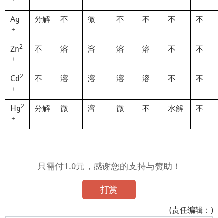
Ag
分解
不
微
不
不
不
不
＋
2
Zn
不
溶
溶
溶
溶
不
不
＋
2
Cd
不
溶
溶
溶
溶
不
不
＋
2
Hg
分解
微
溶
微
不
水解
不
＋
只需付1.0元，感谢您的支持与赞助！
打赏
(责任编辑：)