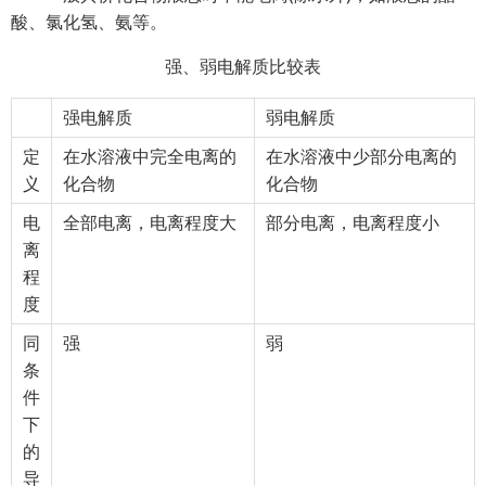
酸、氯化氢、氨等。
强、弱电解质比较表
强电解质
弱电解质
定
在水溶液中完全电离的
在水溶液中少部分电离的
义
化合物
化合物
电
全部电离，电离程度大
部分电离，电离程度小
离
程
度
同
强
弱
条
件
下
的
导