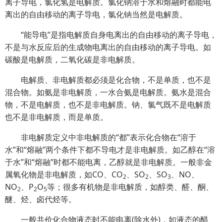
离子导电，氯化氢是电解质。氯化钠溶于水和熔融时都能电
离出的自由移动的离子导电，氯化钠当然是电解质。
“能导电”是指电解质自身电离出的自由移动的离子导电，
不是与水反应后的生成物电离出的自由移动的离子导电。如
碳酸是电解质，二氧化碳是非电解质。
电解质、非电解质都必须是化合物，不是单质，也不是
混合物。如氨是非电解质，一水合氨是电解质。氨水是混合
物，不是电解质，也不是非电解质。钠、氯气既不是电解质
也不是非电解质，而是单质。
非电解质定义中非电解质的“都”表示化合物在“溶于
水”和“熔融”两个条件下都不导电才是非电解质。如乙醇在“溶
于水”和“熔融”时都不能电离，乙醇就是非电解质。一般非金
属氧化物是非电解质，如CO、CO
、SO
、SO
、NO、
2
2
3
NO
、P
O
等；很多有机物是非电解质，如醇类、醛、酮、
2
2
5
醚、烃、卤代烃等。
一般共价化合物液态时不能电离(除水外)，如液态的醋