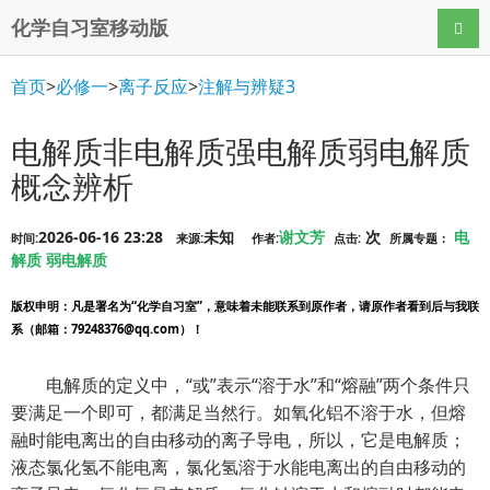
化学自习室移动版
导航
首页
>
必修一
>
离子反应
>
注解与辨疑3
电解质非电解质强电解质弱电解质
概念辨析
2026-06-16 23:28
未知
谢文芳
次
电
时间:
来源:
作者:
点击:
所属专题：
解质
弱电解质
版权申明
：凡是署名为“化学自习室”，意味着未能联系到原作者，请原作者看到后与我联
系（邮箱：79248376@qq.com）！
电解质的定义中，“或”表示“溶于水”和“熔融”两个条件只
要满足一个即可，都满足当然行。如氧化铝不溶于水，但熔
融时能电离出的自由移动的离子导电，所以，它是电解质；
液态氯化氢不能电离，氯化氢溶于水能电离出的自由移动的