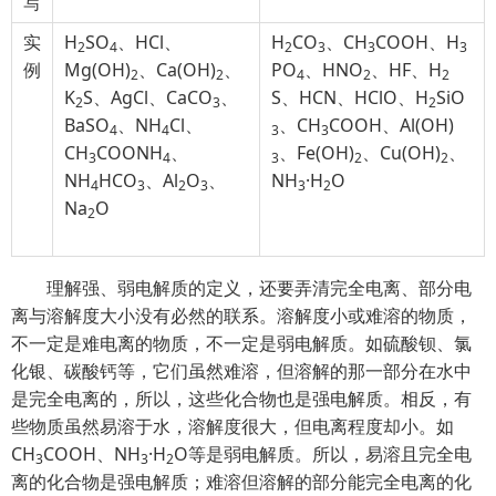
写
实
H
SO
、HCl、
H
CO
、CH
COOH、H
2
4
2
3
3
3
例
Mg(OH)
、Ca(OH)
、
PO
、HNO
、HF、H
2
2
4
2
2
K
S、AgCl、CaCO
、
S、HCN、HClO、H
SiO
2
3
2
BaSO
、NH
Cl、
、CH
COOH、Al(OH)
4
4
3
3
CH
COONH
、
、Fe(OH)
、Cu(OH)
、
3
4
3
2
2
NH
HCO
、Al
O
、
NH
·H
O
4
3
2
3
3
2
Na
O
2
理解强、弱电解质的定义，还要弄清完全电离、部分电
离与溶解度大小没有必然的联系。溶解度小或难溶的物质，
不一定是难电离的物质，不一定是弱电解质。如硫酸钡、氯
化银、碳酸钙等，它们虽然难溶，但溶解的那一部分在水中
是完全电离的，所以，这些化合物也是强电解质。相反，有
些物质虽然易溶于水，溶解度很大，但电离程度却小。如
CH
COOH、NH
·H
O等是弱电解质。所以，易溶且完全电
3
3
2
离的化合物是强电解质；难溶但溶解的部分能完全电离的化