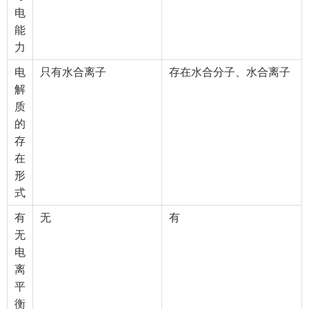
电
能
力
电
只有水合离子
存在水合分子、水合离子
解
质
的
存
在
形
式
有
无
有
无
电
离
平
衡