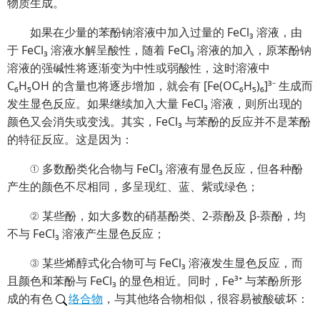
物质生成。
如果在少量的苯酚钠溶液中加入过量的 FeCl₃ 溶液，由
于 FeCl₃ 溶液水解呈酸性，随着 FeCl₃ 溶液的加入，原苯酚钠
溶液的强碱性将逐渐变为中性或弱酸性，这时溶液中
C₆H₅OH 的含量也将逐步增加，就会有 [Fe(OC₆H₅)₆]³⁻ 生成而
发生显色反应。如果继续加入大量 FeCl₃ 溶液，则所出现的
颜色又会消失或变浅。其实，FeCl₃ 与苯酚的反应并不是苯酚
的特征反应。这是因为：
① 多数
酚类化合物
与 FeCl₃ 溶液有显色反应，但各种酚
产生的颜色不尽相同，多呈现红、蓝、紫或绿色；
② 某些酚，如大多数的硝基酚类、2-萘酚及
β-萘酚
，均
不与 FeCl₃ 溶液产生显色反应；
③ 某些烯醇式化合物可与 FeCl₃ 溶液发生显色反应，而
且颜色和苯酚与 FeCl₃ 的显色相近。同时，Fe³⁺ 与苯酚所形
成的有色
络合物
，与其他络合物相似，很容易被酸破坏：