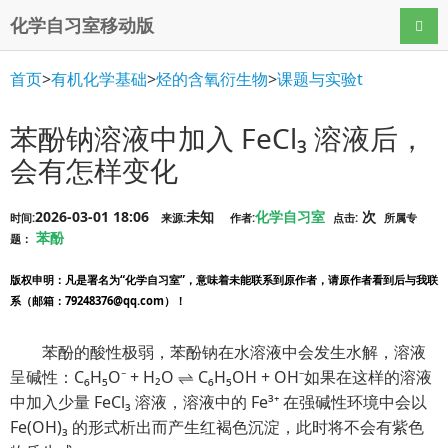
化学自习室移动版
导航
首页
>
有机化学基础
>
烃的含氧衍生物
>
课题与实验t
苯酚钠溶液中加入 FeCl₃ 溶液后，
会有怎样变化
2026-03-01 18:06
未知
化学自习室
次
时间:
来源:
作者:
点击:
所属专
苯酚
题：
版权申明
：凡是署名为“化学自习室”，意味着未能联系到原作者，请原作者看到后与我联
系（邮箱：79248376@qq.com）！
苯酚的酸性极弱，
苯酚钠
在水溶液中会发生水解，溶液
呈碱性：C₆H₅O⁻ + H₂O ⇌ C₆H₅OH + OH⁻如果在这样的溶液
中加入少量 FeCl₃ 溶液，溶液中的 Fe³⁺ 在强碱性环境中会以
Fe(OH)₃ 的形式析出而产生红褐色沉淀，此时将不会有紫色