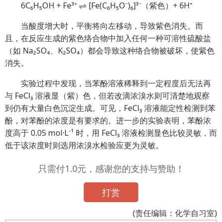
6C₆H₅OH + Fe³⁺ ⇌ [Fe(C₆H₅O⁻)₆]³⁻（紫色）+ 6H⁺
当酸度增大时，平衡将向左移动，导致紫色消失。而
且，在反应生成的紫色络合物中加入任何一种可溶性硫酸盐
（如 Na₂SO₄、K₂SO₄）都会导致这种络合物被破坏，使紫色
消失。
实验过程中发现，当苯酚溶液稀释到一定程度后无法再
与 FeCl₃ 溶液显（紫）色，但若改滴浓溴水则可清楚地观察
到仍有大量白色沉淀生成。可见，FeCl₃ 溶液能定性检测到苯
酚，
对苯酚
的浓度是有要求的。进一步的实验表明，苯酚浓
度高于 0.05 mol·L⁻¹ 时，用 FeCl₃ 溶液检测显色比较灵敏，而
低于该浓度时则选用浓溴水检验应更为灵敏。
只需付1.0元，感谢您的支持与赞助！
打赏
(责任编辑：化学自习室)