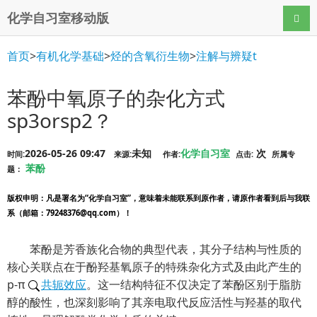
化学自习室移动版
导航
首页
>
有机化学基础
>
烃的含氧衍生物
>
注解与辨疑t
苯酚中氧原子的杂化方式
sp3orsp2？
2026-05-26 09:47
未知
化学自习室
次
时间:
来源:
作者:
点击:
所属专
苯酚
题：
版权申明
：凡是署名为“化学自习室”，意味着未能联系到原作者，请原作者看到后与我联
系（邮箱：79248376@qq.com）！
苯酚是芳香族化合物的典型代表，其分子结构与性质的
核心关联点在于酚羟基氧原子的特殊杂化方式及由此产生的
p-π
共轭效应
。这一结构特征不仅决定了苯酚区别于脂肪
醇的酸性，也深刻影响了其亲电取代反应活性与羟基的取代