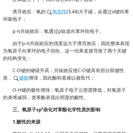
诱导效应：氧的
电负性
(3.44)大于碳，会通过σ键向苯
环吸电子；
p-π共轭效应：氧通过p轨道向苯环给电子。
由于p-π共轭效应的强度远大于诱导效应，因此整体表现
为氧原子向苯环的电子供给。这一结果直接导致了两个关键
的结构变化：
C-O键的键级升高：共轭效应使C-O键具有部分双键性
质，
键能
增强，因此酚羟基难以被取代；
O-H键的极性增强：氧原子电子云密度降低，对氢原子
的束缚减弱，使苯酚表现出明显的酸性。
三、氧原子sp²杂化对苯酚化学性质的影响
1.酸性的来源