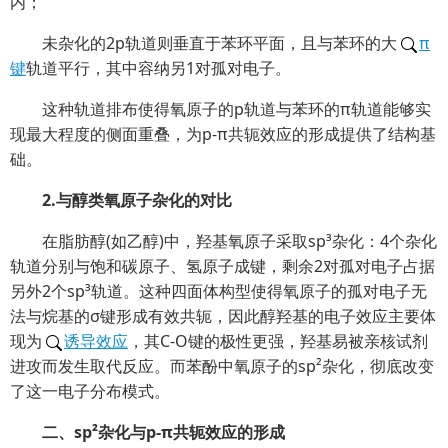
内；
未杂化的2p轨道则垂直于苯环平面，且与苯环的大
π
键
轨道平行，其中容纳另1对孤对电子。
这种轨道排布使得氧原子的p轨道与苯环的π轨道能够实
现最大程度的侧面重叠，为p-π共轭效应的形成提供了结构基
础。
2.与醇类氧原子杂化的对比
在脂肪醇(如乙醇)中，羟基氧原子采取sp³杂化：4个杂化
轨道分别与饱和碳原子、氢原子成键，剩余2对孤对电子占据
另外2个sp³轨道。这种四面体构型使得氧原子的孤对电子无
法与烷基的σ键形成有效共轭，因此醇羟基的电子效应主要体
现为
诱导效应
，其C-O键的极性更强，羟基易被亲核试剂
进攻而发生取代反应。而苯酚中氧原子的sp²杂化，彻底改变
了这一电子分布模式。
二、sp²杂化与p-π共轭效应的形成