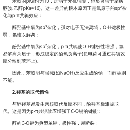
苯酚的pKa约为10，远弱于无机强酸，但显著强于脂肪
醇(如乙醇pKa≈16)。这一差异的根本原因正是氧原子的sp²杂
化与p-π共轭效应：
醇羟基中氧为sp³杂化，孤对电子无法离域，O-H键极性
弱，氢难以解离；
酚羟基中氧为sp²杂化，p-π共轭使O-H键极性增强，氢
易解离为质子，形成稳定的酚氧负离子(负电荷可通过共轭效
应分散到苯环上)。
因此，苯酚能与强碱(如NaOH)反应生成酚钠，而醇类则
不能。
2.羟基的取代惰性
与醇羟基易发生亲核取代反应不同，酚羟基极难被取
代。这是因为p-π共轭效应增强了C-O键的键能：
醇的C-O键为典型单键，极性强，易断裂；