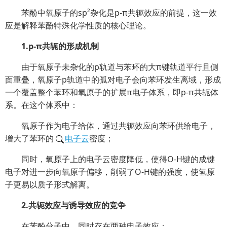
苯酚中氧原子的sp²杂化是p-π共轭效应的前提，这一效
应是解释苯酚特殊化学性质的核心理论。
1.p-π共轭的形成机制
由于氧原子未杂化的p轨道与苯环的大π键轨道平行且侧
面重叠，氧原子p轨道中的孤对电子会向苯环发生离域，形成
一个覆盖整个苯环和氧原子的扩展π电子体系，即p-π共轭体
系。在这个体系中：
氧原子作为电子给体，通过共轭效应向苯环供给电子，
增大了苯环的
电子云
密度；
同时，氧原子上的电子云密度降低，使得O-H键的成键
电子对进一步向氧原子偏移，削弱了O-H键的强度，使氢原
子更易以质子形式解离。
2.共轭效应与诱导效应的竞争
在苯酚分子中，同时存在两种电子效应：