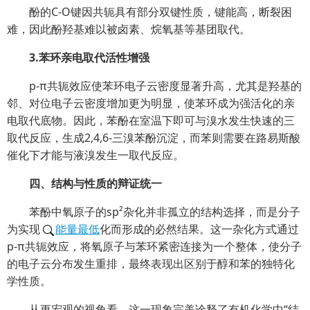
酚的C-O键因共轭具有部分双键性质，键能高，断裂困
难，因此酚羟基难以被卤素、烷氧基等基团取代。
3.苯环亲电取代活性增强
p-π共轭效应使苯环电子云密度显著升高，尤其是羟基的
邻、对位电子云密度增加更为明显，使苯环成为强活化的亲
电取代底物。因此，苯酚在室温下即可与溴水发生快速的三
取代反应，生成2,4,6-三溴苯酚沉淀，而苯则需要在路易斯酸
催化下才能与液溴发生一取代反应。
四、结构与性质的辩证统一
苯酚中氧原子的sp²杂化并非孤立的结构选择，而是分子
为实现
能量最低
化而形成的必然结果。这一杂化方式通过
p-π共轭效应，将氧原子与苯环紧密连接为一个整体，使分子
的电子云分布发生重排，最终表现出区别于醇和苯的独特化
学性质。
从更宏观的视角看，这一现象完美诠释了有机化学中“结