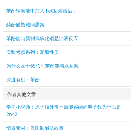
苯酚钠溶液中加入 FeCl₃ 溶液后，
醇酚醚疑难问题集
苯酚能与新制氢氧化铜悬浊液反应
实验考点系列：苯酚性质
为什么高于65℃时苯酚能与水互溶
深度有机：苯酚
作者其他文章
学习小视频：原子核外每一层能容纳的电子数为什么是
2n^2
情景素材：侯氏制碱法故事