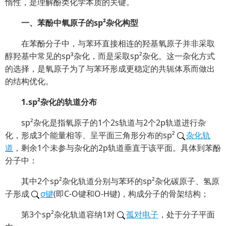
惰性，是理解酚类化学本质的关键。
一、苯酚中氧原子的sp²杂化构型
在苯酚分子中，与苯环直接相连的羟基氧原子并非采取
醇羟基中常见的sp³杂化，而是采取sp²杂化。这一杂化方式
的选择，是氧原子为了与苯环形成更稳定的共轭体系而做出
的结构优化。
1.sp²杂化的轨道分布
sp²杂化是指氧原子的1个2s轨道与2个2p轨道进行杂
化，形成3个能量相等、呈平面三角形分布的sp²
杂化轨
道
，剩余1个未参与杂化的2p轨道垂直于该平面。具体到苯酚
分子中：
其中2个sp²杂化轨道分别与苯环的sp²杂化碳原子、氢原
子形成
σ键
(即C-O键和O-H键)，构成分子的骨架结构；
第3个sp²杂化轨道容纳1对
孤对电子
，处于分子平面