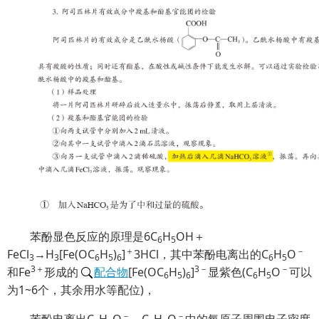
苯酚显色反应的原理是6C
H
OH＋
6
5
＋
－
FeCl
→H
[Fe(OC
H
)
]
3HCl，其中苯酚电离出的C
H
O
3
3
6
5
6
6
5
3＋
3－
－
和Fe
形成的
配合物
[Fe(OC
H
)
]
显紫色(C
H
O
可以
6
5
6
6
5
为1~6个，其余用水等配位)，
－
－
苯酚电离出C
H
O
，C
H
O
中的氧原子周围电子密度