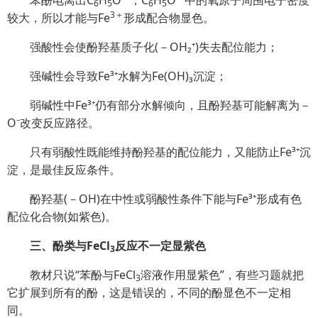
6
5
6
5
3＋
较大，所以才能与Fe
形成配合物显色。
强酸性会使酚羟基质子化(－OH₂⁺)失去配位能力；
强碱性会导致Fe³⁺水解为Fe(OH)₃沉淀；
弱碱性中Fe³⁺仍有部分水解倾向，且酚羟基可能解离为－
O⁻改变反应路径。
只有弱酸性既能维持酚羟基的配位能力，又能防止Fe³⁺沉
淀，是最佳反应条件。
酚羟基(－OH)在中性或弱酸性条件下能与Fe³⁺形成有色
配位化合物(如紫色)。
三、酚类与FeCl
反应不一定显紫色
3
教材只说“苯酚与FeCl
溶液作用显紫色”，有些习题就把
3
它扩展到所有的酚，这是错误的，不同的酚显色不一定相
同。