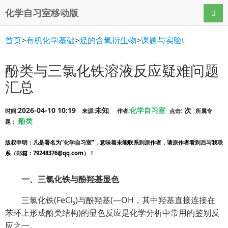
化学自习室移动版
导航
首页
>
有机化学基础
>
烃的含氧衍生物
>
课题与实验t
酚类与三氯化铁溶液反应疑难问题
汇总
2026-04-10 10:19
未知
化学自习室
次
时间:
来源:
作者:
点击:
所属专
酚类
题：
版权申明
：凡是署名为“化学自习室”，意味着未能联系到原作者，请原作者看到后与我联
系（邮箱：79248376@qq.com）！
一、三氯化铁与酚羟基显色
三氯化铁(FeCl₃)与酚羟基(—OH，其中羟基直接连接在
苯环上形成酚类结构)的显色反应是化学分析中常用的鉴别反
应之一。