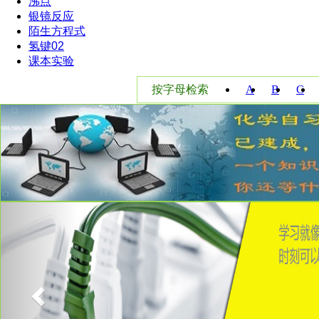
沸点
银镜反应
陌生方程式
氢键02
课本实验
按字母检索
A
B
C
W
X
Y
Previous