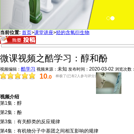
当前位置:
首页
>
课堂讲座
>
烃的含氧衍生物
微课视频之酷学习：醇和酚
酷学习
未知
2020-03-02
视频编辑：
视频来源：
发布时间：
浏览次数
10
.0
棒极了(已有2人参与评分)
分
视频介绍
第1集：醇
第2集：酚
第3集：有关醇类的反应规律
第4集：有机物分子中基团之间相互影响的规律