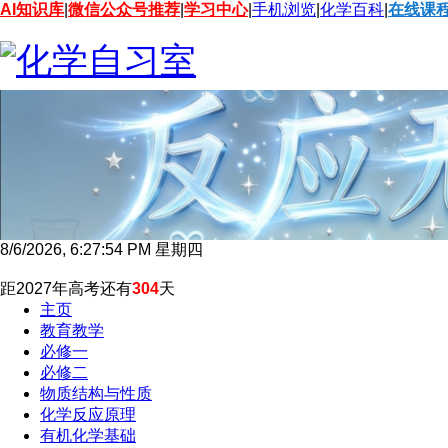
AI知识库
|
微信公众号推荐
|
学习中心
|
手机浏览
|
化学百科
|
在线课
8/6/2026, 6:27:55 PM 星期四
距2027年高考还有
304
天
主页
教育教学
必修一
必修二
物质结构与性质
化学反应原理
有机化学基础