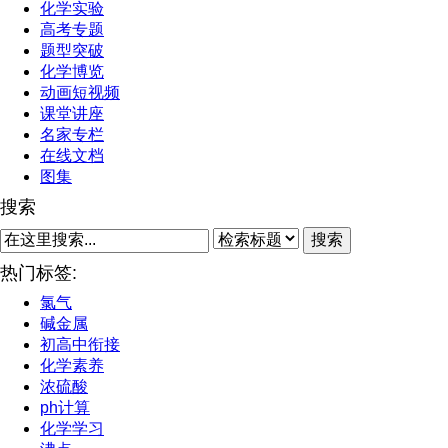
化学实验
高考专题
题型突破
化学博览
动画短视频
课堂讲座
名家专栏
在线文档
图集
搜索
搜索
热门标签:
氯气
碱金属
初高中衔接
化学素养
浓硫酸
ph计算
化学学习