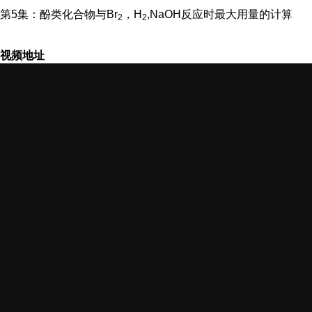
第5集：酚类化合物与Br
，H
,NaOH反应时最大用量的计算
2
2
视频地址