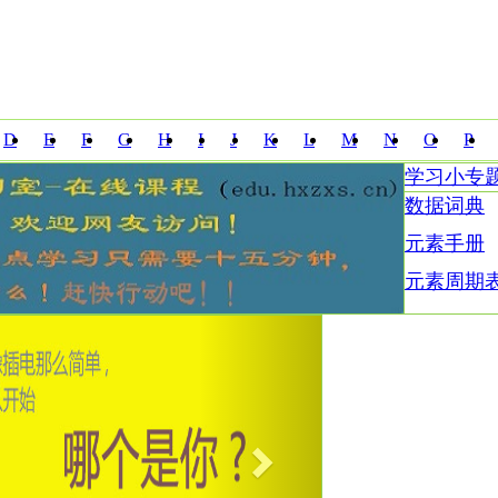
D
E
F
G
H
I
J
K
L
M
N
O
P
学习小专
Z
数据词典
元素手册
元素周期
Next