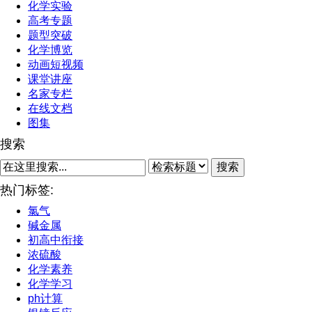
化学实验
高考专题
题型突破
化学博览
动画短视频
课堂讲座
名家专栏
在线文档
图集
搜索
搜索
热门标签:
氯气
碱金属
初高中衔接
浓硫酸
化学素养
化学学习
ph计算