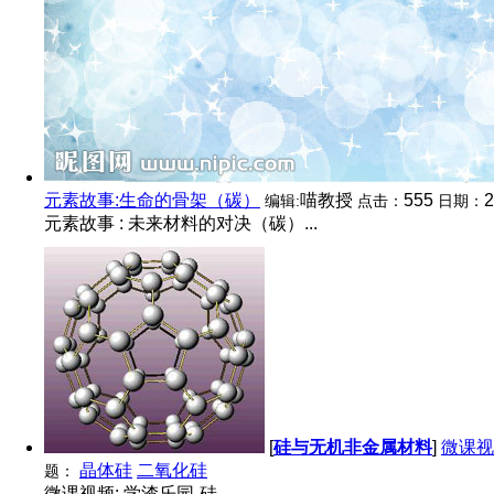
元素故事:生命的骨架（碳）
喵教授
555
2
编辑:
点击：
日期：
元素故事 : 未来材料的对决（碳）...
[
硅与无机非金属材料
]
微课视
晶体硅
二氧化硅
题：
微课视频: 学渣乐园-硅...