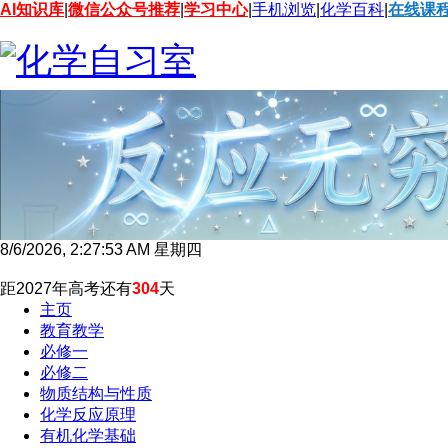
AI知识库
|
微信公众号推荐
|
学习中心
|
手机浏览
|
化学百科
|
在线课
8/6/2026, 2:27:55 AM 星期四
距2027年高考还有
304
天
主页
教育教学
必修一
必修二
物质结构与性质
化学反应原理
有机化学基础