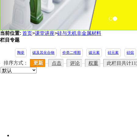
当前位置:
首页
>
课堂讲座
>
硅与无机非金属材料
栏目专题
陶瓷
碳及其化合物
价类二维图
碳元素
硅元素
硅烷
排序方式：
更新
点击
评论
权重
此栏目共计1