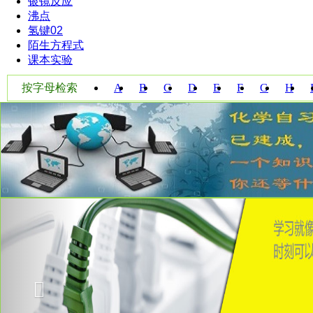
银镜反应
沸点
氢键02
陌生方程式
课本实验
按字母检索
A
B
C
D
E
F
G
H
W
X
Y
Z
Previous