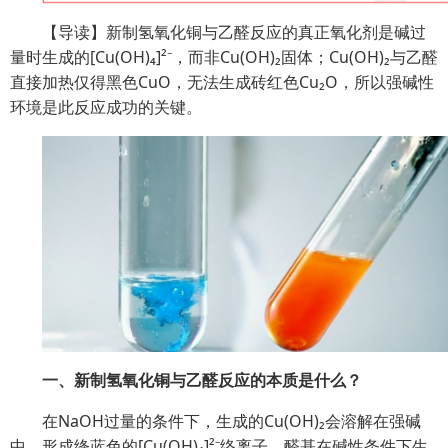
【导读】新制氢氧化铜与乙醛反应的真正氧化剂是碱过
量时生成的[Cu(OH)₄]²⁻，而非Cu(OH)₂固体；Cu(OH)₂与乙醛
直接加热仅得黑色CuO，无法生成砖红色Cu₂O，所以强碱性
环境是此反应成功的关键。
一、新制氢氧化铜与乙醛反应的本质是什么？
在NaOH过量的条件下，生成的Cu(OH)₂会溶解在强碱
中，形成绛蓝色的[Cu(OH)₄]²⁻络离子。醛基在碱性条件下生