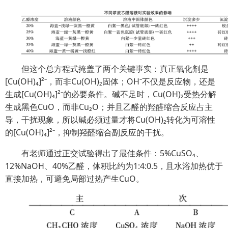
但这个总方程式掩盖了两个关键事实：真正氧化剂是
[Cu(OH)₄]²⁻，而非Cu(OH)₂固体；OH⁻不仅是反应物，还是
生成[Cu(OH)₄]²⁻的必要条件。碱不足时，Cu(OH)₂受热分解
生成黑色CuO，而非Cu₂O；并且乙醛的羟醛缩合反应占主
导，干扰现象，所以碱必须过量才将Cu(OH)₂转化为可溶性
的[Cu(OH)₄]²⁻，抑制羟醛缩合副反应的干扰。
有老师通过正交试验得出了最佳条件：5%CuSO₄、
12%NaOH、40%乙醛，体积比约为1:4:0.5，且水浴加热优于
直接加热，可避免局部过热产生CuO。