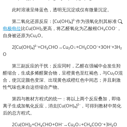
此时溶液呈绛蓝色，透明无沉淀或仅有微量沉淀。
第二氧化还原反应：[Cu(OH)₄]²⁻作为强氧化剂其标准
电极电位
比Cu(OH)₂更高，将乙醛氧化为乙酸根CH₃COO⁻，
自身被还原为Cu₂O。
2[Cu(OH)₄]²⁻+CH₃CHO→
Cu₂O↓+CH₃COO⁻+3OH⁻+3H₂
O
第三副反应的干扰：反应同时，乙醛在强碱中会发生羟
醛缩合，生成多烯醛聚合物，呈橙黄色至红褐色，与Cu₂O混
合，使沉淀颜色变深、出现黄色或橙红色中间态；并且刺激
性气味也来自这些缩合产物。
第四与教材方程式的统一：将以上两个反应叠加，即络
离子生成加氧化反应，消去[Cu(OH)₄]²⁻，可得到教材中简化
后的总方程式。
2Cu(OH)₂+CH₃CHO+OH⁻→
Cu₂O↓+CH₃COO⁻+3H₂O