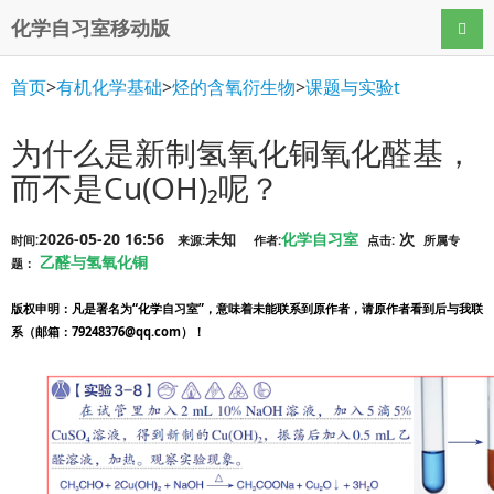
化学自习室移动版
导航
首页
>
有机化学基础
>
烃的含氧衍生物
>
课题与实验t
为什么是新制氢氧化铜氧化醛基，
而不是Cu(OH)₂呢？
2026-05-20 16:56
未知
化学自习室
次
时间:
来源:
作者:
点击:
所属专
乙醛与氢氧化铜
题：
版权申明
：凡是署名为“化学自习室”，意味着未能联系到原作者，请原作者看到后与我联
系（邮箱：79248376@qq.com）！