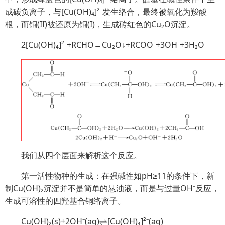
成碳负离子，与[Cu(OH)₄]²⁻发生络合，最终被氧化为羧酸
根，而铜(II)被还原为铜(I)，生成砖红色的Cu₂O沉淀。
2[Cu(OH)₄]²⁻+RCHO→
Cu₂O↓+RCOO⁻+3OH⁻+3H₂O
我们从四个层面来解析这个反应。
第一活性物种的生成：在强碱性如pH≥11的条件下，新
制Cu(OH)₂沉淀并不是简单的悬浊液，而是与过量OH⁻反应，
生成可溶性的四羟基合铜络离子。
Cu(OH)₂(s)+2OH⁻(aq)⇌[Cu(OH)₄]²⁻(aq)