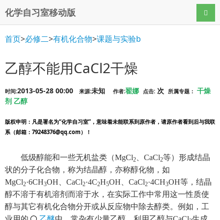
化学自习室移动版
导航
首页
>
必修二
>
有机化合物
>
课题与实验b
乙醇不能用CaCl2干燥
2013-05-28 00:00
未知
翟娜
次
干燥
时间:
来源:
作者:
点击:
所属专题：
剂
乙醇
版权申明
：凡是署名为“化学自习室”，意味着未能联系到原作者，请原作者看到后与我联
系（邮箱：79248376@qq.com）！
低级醇能和一些无机盐类（MgCl
、CaCl
等）形成结晶
2
2
状的分子化合物，称为结晶醇，亦称醇化物，如
MgCl
·6CH
OH、CaCl
·4C
H
OH、CaCl
·4CH
OH等，结晶
2
3
2
2
5
2
3
醇不溶于有机溶剂而溶于水，在实际工作中常用这一性质使
醇与其它有机化合物分开或从反应物中除去醇类。例如，工
业用的
乙醚
中，常杂有少量乙醇，利用乙醇与CaCl
生成