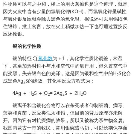
性物质可以与之中和，楼上的用火灰擦也是这个道理，就是
因为火灰中含有少量的氢氧化钾(KOH)，而氢氧化钾呈碱性
与氧化银反应就会除去黑色的氧化银。据说还可以用锡纸包
住银饰，撒上食言，放在火上稍微加热一下也可通过置换反
应还原银。
银的化学性质
银的特征
氧化数
为＋1，其化学性质比铜差，常温
下，甚至加热时也不与水和空气中的氧作用，但久置空气中
能变黑，失去银白色的光泽，这是因为银和空气中的H
S化合
2
成黑色Ag
S的缘故。其化学反应方程式为：
2
4Ag ＋ H
S ＋ O
= 2Ag
S ＋ 2H
O
2
2
2
2
银离子和含银化合物可以在杀死或者仰制细菌、病毒、
藻类和真菌，反应类似汞和铅，但目前的背后原理亦未解
开。因为它有对抗疾病的效果，所以又被称为亲生物金属。
我国内蒙古一带的牧民，常用银碗盛马奶，可以长期保存而