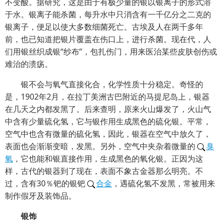
不变酸。据研究，这是由于有极少量的银以银离子的形式溶
于水。银离子能杀菌，每升水中只消含有一千亿分之二克的
银离子，便足以使大多数细菌死亡。古埃及人在两千多年
前，也已知道把银片覆盖在伤口上，进行杀菌。现在代，人
们用银丝织成银“纱布”，包扎伤门，用来医治某些皮肤创伤或
难治的溃疡。
银不会与氧气直接化合，化学性质十分稳定。奇怪的
是，1902年2月，在拉丁美洲古巴附近的马提尼岛上，银器
在几天之内都发黑了。后来查明，原来火山爆发了，火山气
中含有少量硫化氢，它与银作用生成黑色的硫化银。平常，
空气中也含有微量的硫化氢，因此，银器在空气中放久了，
表面也会渐渐变暗，发黑。另外，空气中夹杂着微量的
臭
氧
，它也能和银直接作用，生成黑色的氧化银。正因为这
样，古代的银器到了现在，表面不象古金器那么明亮。不
过，含有30％钯的银钯
合金
，遇硫化氢不发黑，常被用来
制作假牙及装饰品。
银饰