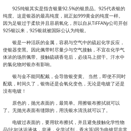
925纯银其实是指含银量92.5%的银质品。925代表银的
纯度。这是银器的最高纯度，就正如999黄金的纯度一样。
因为足银过于柔软并且容易氧化，所以自从TiFFAN
y
公司开创
925银以来，925银就被国际公认为纯银。
银是一种活跃的金属，容易与空气中的硫起化学反应，
使银器变黑。因此佩带时尽量少与空气接触，不宜在化学气
体浓的场所佩带。接触硫磺香皂后，必须马上揩干。汗水中
的氯化物对银亦有影响。
银与金不能同配戴，会导致银变黄。 当然，即使不同时
配载，时间久了，银饰还是会氧化变色，无论是电镀了还是
没有电镀！
原色的，抛光表面的，最简单。用擦银布擦拭就可以
了。无抛光表面有缝隙的，用洗银水清洗就可以了。
电镀过表面的，要用软布擦拭，并且避免接触化学性物
品(比如沐浴液体，皂液，化学试剂，香水等)因为电镀层非常