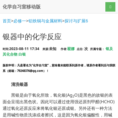
化学自习室移动版
导航
首页
>
必修一
>
铝铁铜与金属材料
>
探讨与扩展6
银器中的化学反应
2023-08-11 17:34
未知
翟娜
次
银及
时间:
来源:
作者:
点击:
所属专题：
其化合物
白银
版权申明
：凡是署名为“化学自习室”，意味着未能联系到原作者，请原作者看到后与我联
系（邮箱：79248376@qq.com）！
清洗银器
黑银是由于氧化所致，氧化银(Ag
O)是黑色的故银的表
2
面会呈现出黑色状。因此可以通过使用强还原剂甲醛(HCHO)
通过氧化还原反应来将氧化银还原成银。另外还有一种方法
是用碱性物质洗涤或者擦拭，这是因为氧化银偏酸性，用碱