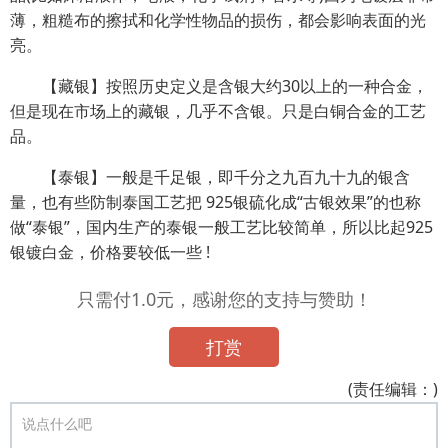
薄，粗糙布的擦拭和化学性物品的损伤，都会影响表面的光
亮。
【藏银】按照历史定义是含银大约30以上的一种合金，
但是现在市场上的藏银，几乎不含银。只是白铜合金的工艺
品。
【泰银】一般是千足银，即千分之九百九十九的银含
量，也有些防制泰国工艺把 925银硫化成“古银效果”的也称
做“泰银”，国内生产的泰银一般工艺比较简单，所以比起925
银镀白金，价格要较低一些 !
只需付1.0元，感谢您的支持与赞助！
打赏
(责任编辑：)
说点什么吧