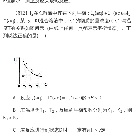
K值越小，则正反应为放热反应。
－
【例2】I
在KI溶液中存在下列平衡：I
(aq)＋I
(aq)
I
2
2
3
－
－
－
(aq)，某 I
、KI混合溶液中，I
的物质的量浓度c(I
)与温
2
3
3
度T的关系如图所示（曲线上任何一点都表示平衡状态）。下
列说法正确的是( )
－
－
A．反应I
(aq)＋I
(aq)＝I
(aq)的
△
H
＞0
2
3
B．若温度为T
、T
，反应的平衡常数分别为K
、K
，则
1
2
1
2
K
＞K
1
2
C．若反应进行到状态D时，一定有
v
正＞
v
逆