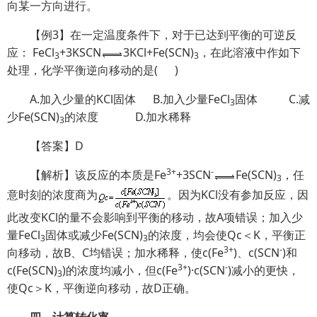
向某一方向进行。
【例3】在一定温度条件下，对于已达到平衡的可逆反
应： FeCl
+3KSCN
3KCl+Fe(SCN)
，在此溶液中作如下
3
3
处理，化学平衡逆向移动的是( )
A.加入少量的KCl固体 B.加入少量FeCl
固体 C.减
3
少Fe(SCN)
的浓度 D.加水稀释
3
【答案】D
3+
-
【解析】该反应的本质是Fe
+3SCN
Fe(SCN)
，任
3
意时刻的浓度商为
。因为KCl没有参加反应，因
此改变KCl的量不会影响到平衡的移动，故A项错误；加入少
量FeCl
固体或减少Fe(SCN)
的浓度，均会使Qc＜K，平衡正
3
3
3+
-
向移动，故B、C均错误；加水稀释，使c(Fe
)、c(SCN
)和
3+
-
c(Fe(SCN)
)的浓度均减小，但c(Fe
)·c(SCN
)减小的更快，
3
使Qc＞K，平衡逆向移动，故D正确。