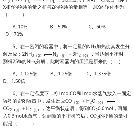
（
g
）
（
g
）
（
g
）
X和Y的物质的量之和与Z的物质的量相等，则X的转化率为
（ ）
A. 10% B、50% C、60%
D、70%
5、在一密闭的容器中，将一定量的NH
加热使其发生分
3
解反应：2NH
N
＋3H
，当达到平衡时，
3
（
g
）
2
（
g
）
2
（
g
）
测得25%的NH
分解，此时容器内的压强是原来的（ ）
3
A、1.125倍 B、1.25倍 C、1.375倍
D、1.50倍
6、在一定温度下，将1molCO和1mol水蒸气放入一固定
容积的密闭容器中，发生反应CO
＋H
O
（
g
）
2
（
g
）
CO
＋H
，达平衡状态后，得到CO
0.6mol；再通
2
（
g
）
2
（
g
）
2
入0.3mol水蒸气，达到新的平衡状态后，CO
的物质的量可
2
能是（ ）