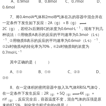
A、0.9mol B、0.8mol C、0.7mol D、
0.
6mol
7、将0.4molA气体和2molB气体在2L的容器中混合并在
一定条件下发生如下反应：2A（g）＋B（g）
－
1
2C（g），若经2s后测得C的浓度为0.6mol·L
，现有下列几
种说法：①用物质A表示的反应的平均速率为0.3mol·（L·s）
－
1
－
1
②用物质B表示的反应的平均速率为0.6mol·（L·s）
，
，
③2s时物质A的转化率为70%，④2s时物质B的浓度为
－
1
0.7mol·L
其中正确的是（ ）
A、①③ B、①④ C、②③ D、
③④
8、在一定体积的密闭容器中放入3L气体R和5L气体Q，
在一定条件下发生反应：2R
＋5Q
4X
＋
（
g
）
（
g
）
（
g
）
nY
，反应完全后，容器温度不变，混合气体的压强是原
（
g
）
来的87.5%，则化学方程式中的n值是（ ）