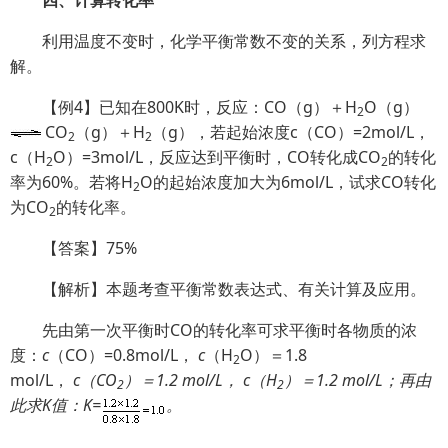
四、计算转化率
利用温度不变时，化学平衡常数不变的关系，列方程求
解。
【例4】已知在800K时，反应：CO（g）＋H
O（g）
2
CO
（g）＋H
（g），若起始浓度c（CO）=2mol/L，
2
2
c（H
O）=3mol/L，反应达到平衡时，CO转化成CO
的转化
2
2
率为60%。若将H
O的起始浓度加大为6mol/L，试求CO转化
2
为CO
的转化率。
2
【答案】75%
【解析】本题考查平衡常数表达式、有关计算及应用。
先由第一次平衡时CO的转化率可求平衡时各物质的浓
度：
c
（CO）=0.8mol/L，
c
（H
O）＝1.8
2
mol/L，
c（CO
）＝1.2 mol/L，
c
（H
）＝1.2 mol/L；再由
2
2
此求K值：
K
=
。