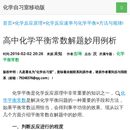
化学自习室移动版
导航
首页
>
化学反应原理
>
化学反应速率与化学平衡
>
方法与规律i
高中化学平衡常数解题妙用例析
2016-02-02 20:26
未知
彭琳
次
化学
时间:
来源:
作者:
点击:
所属专题：
平衡常数
版权申明
：凡是署名为“化学自习室”，意味着未能联系到原作者，请原作者看到后与我联
系（邮箱：79248376@qq.com）！
化学平衡是化学反应原理中非常重要的知识之一，
化
学平衡常数
是解决化学平衡问题的一种重要的手段和方法，
如果平衡常数运用恰当，会得到事半功倍的效果。现从以下
几个方面介绍平衡常数在解题中的妙用。
一、判断反应进行的程度