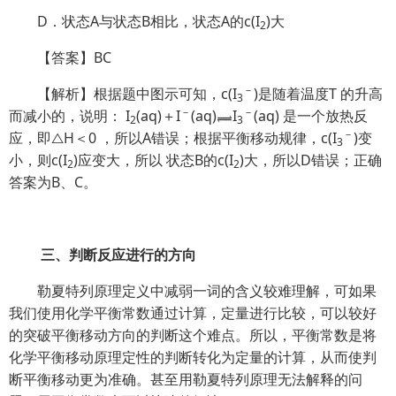
D．状态A与状态B相比，状态A的c(I
)大
2
【答案】BC
－
【解析】根据题中图示可知，c(I
)是随着温度T 的升高
3
－
－
而减小的，说明： I
(aq)＋I
(aq)
I
(aq) 是一个放热反
2
3
－
应，即△H＜0 ，所以A错误；根据平衡移动规律，c(I
)变
3
小，则c(I
)应变大，所以 状态B的c(I
)大，所以D错误；正确
2
2
答案为B、C。
三、判断反应进行的方向
勒夏特列原理定义中减弱一词的含义较难理解，可如果
我们使用化学平衡常数通过计算，定量进行比较，可以较好
的突破平衡移动方向的判断这个难点。所以，平衡常数是将
化学平衡移动原理定性的判断转化为定量的计算，从而使判
断平衡移动更为准确。甚至用勒夏特列原理无法解释的问