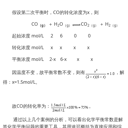
假设第二次平衡时，CO的转化浓度为x，则
CO
＋ H
O
CO
＋ H
（
g
）
2
（
g
）
2
（
g
）
2
（
g
）
起始浓度 mol/L 2 6 0 0
转化浓度 mol/L x x x x
平衡浓度 mol/L 2-x 6-x x x
因温度不变，故平衡常数不变，则有
，解
得：x=1.5mol/L。
故CO的转化率为：
。
通过以上几个案例的分析，可以看出化学平衡常数是解
答化学平衡问题的重要工具，其用途可概括为直接应用和综