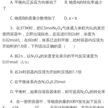
A. 平衡向正反应方向移动了 B. 物质A的转化率减少
了
C. 物质B的质量分数增加了 D. a＞b
3、在373K时，把0.5molN
O
气体通入体积为5L的真空
2
4
密闭容器中，立即出现棕色，反应进行到2s时，浓度为
0.02mol/L，在60s时，体系已达到平衡，此时容器内压强为
开始时的1.6倍，下列说法正确的是（ ）
A. 前2
s，以N
O
的浓度变化表示的平均反应速度为
2
4
0.01mol/（L·s）
B. 在2s时容器内压强为开始时压强的1.1倍
C. 在平衡体系内含N
O
0.25mol
2
4
D. 平衡时，如果压缩容器体积，则可提高N
O
的转化率
2
4
4、在一密闭容器中，等物质的量的X和Y发生如下反应：
X
+2Y
2Z
，反应达到平衡时，若混合气体中