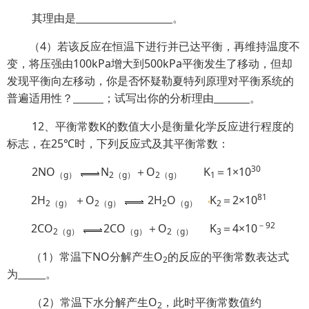
其理由是
。
（4）若该反应在恒温下进行并已达平衡，再维持温度不
变，将压强由100kPa增大到500kPa平衡发生了移动，但却
发现平衡向左移动，你是否怀疑勒夏特列原理对平衡系统的
普遍适用性？
；试写出你的分析理由
。
12、平衡常数K的数值大小是衡量化学反应进行程度的
标志，在25℃时，下列反应式及其平衡常数：
30
2NO
N
＋O
K
＝1×10
（
g
）
2
（
g
）
2
（
g
）
1
81
2H
＋O
2H
O
K
＝2×10
2
（
g
）
2
（
g
）
2
（
g
）
2
－
92
2CO
2CO
＋O
K
＝4×10
2
（
g
）
（
g
）
2
（
g
）
3
（1）常温下NO分解产生O
的反应的平衡常数表达式
2
为
。
（2）常温下水分解产生O
，此时平衡常数值约
2