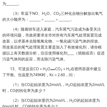
为
。
（3）常温下NO、H
O、CO
三种化合物分解放出氧气
2
2
的大小顺序为：
＞
＞
。
（4）随着轿车进入家庭，汽车尾气污染成为备受关注
的环境问题，市政府要求全市对所有汽车尾气处理装置完成
改装，以求基本去除氢氧化物、一氧化碳污染气体的排放。
而改装后的尾气处理装置主要是加入了有效催化剂，请你根
据以上有关数据分析，仅仅使用催化剂
（填能或否）促进
污染气体间的反应，而去除污染气体。
13、可逆反应CO＋H
O
CO
＋H
在密闭容器中建立
2
2
2
了平衡。当温度为749K时，Kc＝2.60，问：
（1）当CO起始浓度为2mol/L，H
O起始浓度为2mol/L
2
时，CO的转化率为多少？
（2）当CO起始浓度仍为2mol/L，H
O的起始浓度为
2
6mol/L时，CO的转化率为多少？