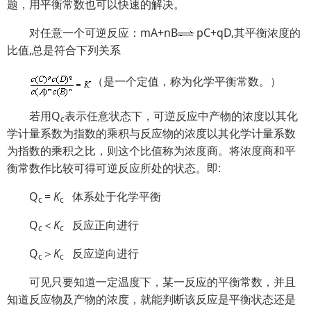
题，用平衡常数也可以快速的解决。
对任意一个可逆反应：mA+nB
pC+qD,其平衡浓度的
比值,总是符合下列关系
（是一个定值，称为化学平衡常数。）
若用Q
表示任意状态下，可逆反应中产物的浓度以其化
c
学计量系数为指数的乘积与反应物的浓度以其化学计量系数
为指数的乘积之比，则这个比值称为浓度商。将浓度商和平
衡常数作比较可得可逆反应所处的状态。即:
Q
=
K
体系处于化学平衡
c
c
Q
＜
K
反应正向进行
c
c
Q
＞
K
反应逆向进行
c
c
可见只要知道一定温度下，某一反应的平衡常数，并且
知道反应物及产物的浓度，就能判断该反应是平衡状态还是