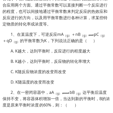
合应用两个方面。通过平衡常数可以直接判断一个反应进行
的程度，也可以间接地通过平衡常数来判定反应的热效应和
反应进行的方向，以及用平衡常数进行各种计算，求某些特
定物质的转化率或浓度等。
1、在某温度下，可逆反应mA
＋nB
pC
（
g
）
（
g
）
（
g
）
＋qD
的平衡常数为K，下列说法正确的是（ ）
（
g
）
A. K越大，达到平衡时，反应进行的程度越大
B. K越小，达到平衡时，反应物的转化率增大
C. K随反应物浓度的改变而改变
D. K随温度的改变而改变
2、在一密闭容器中，aA
bB
达平衡后温度
（
g
）
（
g
）
保持不变，将容器体积增加一倍，当达到新的平衡时，B的浓
度是原来平衡时浓度
的60%，则：（ ）