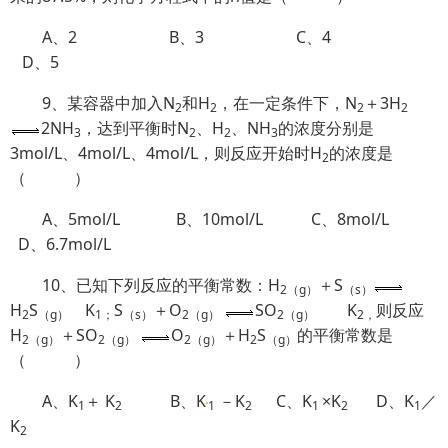
A、2 B、3 C、4
D、5
9、某容器中加入N
和H
，在一定条件下，N
＋3H
2
2
2
2
2NH
，达到平衡时N
、H
、NH
的浓度分别是
3
2
2
3
3mol/L、4mol/L、4mol/L，则反应开始时H
的浓度是
2
（ ）
A、5mol/L B、10mol/L C、8mol/L
D、6.7mol/L
10、已知下列反应的平衡常数：H
＋S
2
（
g
）
（
s
）
H
S
K
S
＋O
SO
K
则反应
2
（
g
）
1；
（
s
）
2
（
g
）
2
（
g
）
2，
H
＋SO
O
＋H
S
的平衡常数是
2
（
g
）
2
（
g
）
2
（
g
）
2
（
g
）
（ ）
A、K
＋ K
B、K
－K
C、K
×K
D、K
／
1
2
1
2
1
2
1
K
2