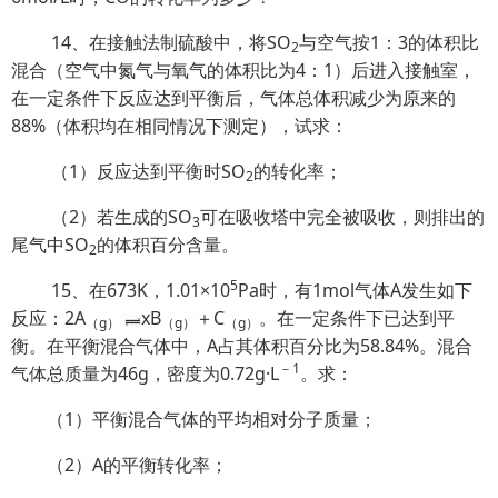
14、在接触法制硫酸中，将SO
与空气按1：3的体积比
2
混合（空气中氮气与氧气的体积比为4：1）后进入接触室，
在一定条件下反应达到平衡后，气体总体积减少为原来的
88%（体积均在相同情况下测定），试求：
（1）反应达到平衡时SO
的转化率；
2
（2）若生成的SO
可在吸收塔中完全被吸收，则排出的
3
尾气中SO
的体积百分含量。
2
5
15、在673K，1.01×10
Pa时，有1mol气体A发生如下
反应：2A
xB
＋C
。在一定条件下已达到平
（
g
）
（
g
）
（
g
）
衡。在平衡混合气体中，A占其体积百分比为58.84%。混合
－
1
气体总质量为46g，密度为0.72g·L
。求：
（1）平衡混合气体的平均相对分子质量；
（2）A的平衡转化率；