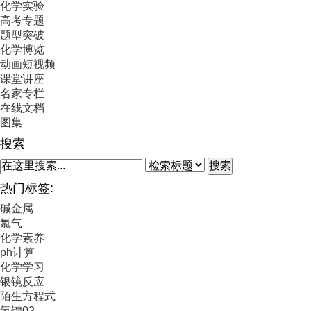
化学实验
高考专题
题型突破
化学博览
动画短视频
课堂讲座
名家专栏
在线文档
图集
搜索
搜索
热门标签:
碱金属
氯气
化学素养
ph计算
化学学习
银镜反应
陌生方程式
氢键02