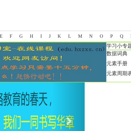
E
F
G
H
I
J
K
L
M
N
O
P
Q
学习小专
数据词典
元素手册
元素周期
Next