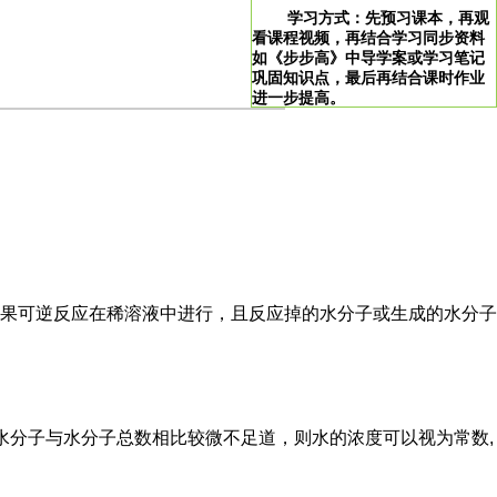
学习方式：先预习课本，再观
看课程视频，再结合学习同步资料
如《步步高》中导学案或学习笔记
巩固知识点，最后再结合课时作业
进一步提高。
>
学习说明：点击图片即可直达。
！
，如果可逆反应在稀溶液中进行，且反应掉的水分子或生成的水分子
水分子与水分子总数相比较微不足道，则水的浓度可以视为常数,