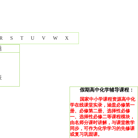
R
S
T
U
V
W
X
题
表
假期高中化学辅导课程：
国家中小学课程资源高中化
学在线课堂实录，涵盖必修第一
册、必修第二册、选择性必修
一、选择性必修二等课程模块，
由名师分课时讲解，与课堂教学
同步，可作为化学学习的先修课
或复习巩固课。