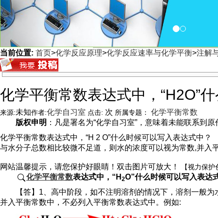
当前位置:
首页
>
化学反应原理
>
化学反应速率与化学平衡
>
注解与
<
化学平衡常数表达式中，“H2O”
未知
化学自习室
次
化学平衡常数
来源:
作者:
点击:
所属专题：
版权申明
：凡是署名为“化学自习室”，意味着未能联系到原作者
化学平衡常数表达式中，“H 2 O”什么时候可以写入表达式
与水分子总数相比较微不足道，则水的浓度可以视为常数,并入
网站温馨提示，请您保护好眼睛！双击图片可放大！
【视力保护
化学平衡常数
表达式中，“H
O”什么时候可以写入表达
2
【答】1、高中阶段，如不注明溶剂的情况下，溶剂一般为
并入平衡常数中，不必列入平衡常数表达式中。例如: