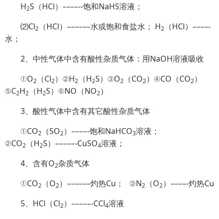
H
S（HCl）––––--饱和NaHS溶液；
2
⑵Cl
（HCl）––––––水或饱和食盐水； H
（HCl）––––-
2
2
水；
2、中性气体中含有酸性杂质气体：用NaOH溶液吸收
①O
（Cl
）②H
（H
S）③O
（CO
）④CO（CO
）
2
2
2
2
2
2
2
⑤C
H
（H
S）⑥NO（NO
）
2
2
2
2
3、酸性气体中含有其它酸性杂质气体
①CO
（SO
）––––-饱和NaHCO
溶液；
2
2
3
②CO
（H
S）–––––-CuSO
溶液；
2
2
4
4、含有O
杂质气体
2
①CO
（O
）––––––灼热Cu； ②N
（O
）––––-灼热Cu
2
2
2
2
5、HCl（Cl
）–––––-CCl
溶液
2
4