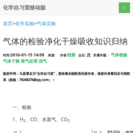
化学自习室移动版
导航
首页
>
化学实验
>
气体实验
气体的检验净化干燥吸收知识归纳
2016-01-15 14:09
程新
次
气体检验
时间:
来源:
作者:
点击:
所属专题：
气体干燥
尾气处理
洗气
版权申明
：凡是署名为“化学自习室”，意味着未能联系到原作者，请原作者看到后与我联
系（邮箱：79248376@qq.com）！
一、检验
1、H
、CO、水蒸气、CO
2
2