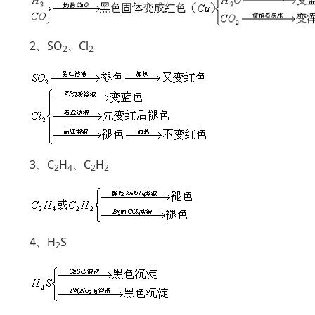
2、SO
、Cl
2
2
3、C
H
、C
H
2
4
2
2
4、H
S
2