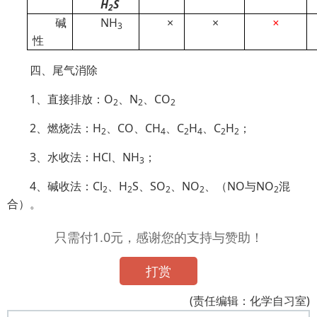
H
S
2
碱
NH
×
×
×
3
性
四、尾气消除
1、直接排放：O
、N
、CO
2
2
2
2、燃烧法：H
、CO、CH
、C
H
、C
H
；
2
4
2
4
2
2
3、水收法：HCl、NH
；
3
4、碱收法：Cl
、H
S、SO
、NO
、（NO与NO
混
2
2
2
2
2
合）。
只需付1.0元，感谢您的支持与赞助！
打赏
(责任编辑：化学自习室)