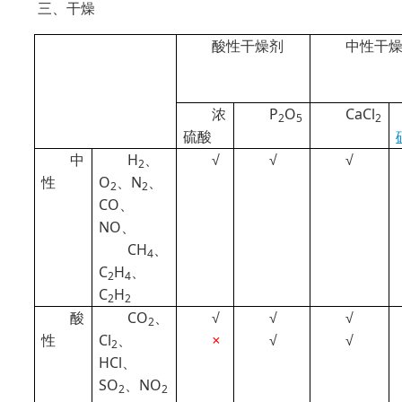
三、干燥
酸性干燥剂
中性干
浓
P
O
CaCl
2
5
2
硫酸
中
H
、
√
√
√
2
性
O
、N
、
2
2
CO、
NO、
CH
、
4
C
H
、
2
4
C
H
2
2
酸
CO
、
√
√
√
2
性
Cl
、
×
√
√
2
HCl、
SO
、NO
2
2