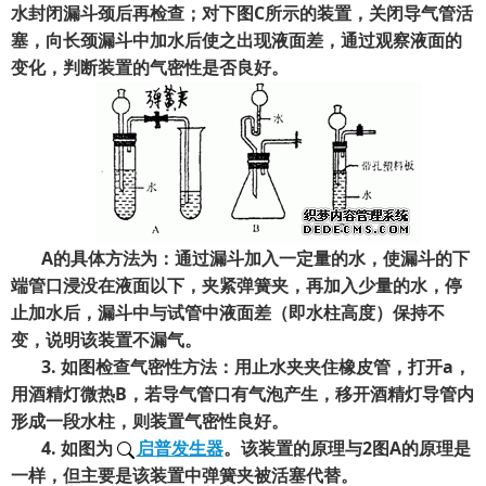
水封闭漏斗颈后再检查；对下图C
所示的装置，关闭导气管活
塞，向长颈漏斗中加水后使之出现液面差，通过观察液面的
变化，判断装置的气密性是否良好。
A
的具体方法为：通过漏斗加入一定量的水，使漏斗的下
端管口浸没在液面以下，夹紧弹簧夹，再加入少量的水，停
止加水后，漏斗中与试管中液面差（即水柱高度）保持不
变，说明该装置不漏气。
3.
如图检查气密性方法：用止水夹夹住橡皮管，打开a
，
用酒精灯微热B
，若导气管口有气泡产生，移开酒精灯导管内
形成一段水柱，则装置气密性良好。
4.
如图为
启普发生器
。该装置的原理与2
图A
的原理是
一样，但主要是该装置中弹簧夹被活塞代替。