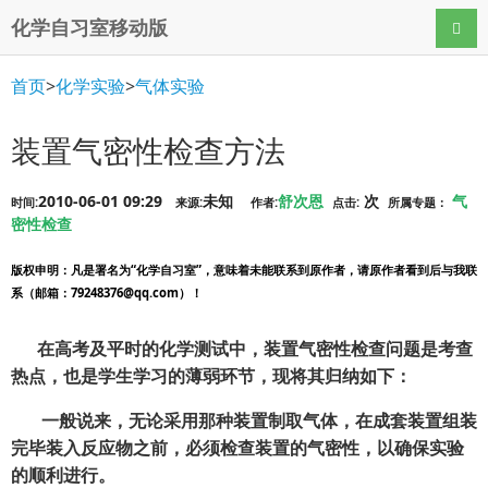
化学自习室移动版
导航
首页
>
化学实验
>
气体实验
装置气密性检查方法
2010-06-01 09:29
未知
舒次恩
次
气
时间:
来源:
作者:
点击:
所属专题：
密性检查
版权申明
：凡是署名为“化学自习室”，意味着未能联系到原作者，请原作者看到后与我联
系（邮箱：79248376@qq.com）！
在高考及平时的化学测试中，装置气密性检查问题是考查
热点，也是学生学习的薄弱环节，现将其归纳如下：
一般说来，无论采用那种装置制取气体，在成套装置组装
完毕装入反应物之前，必须检查装置的气密性，以确保实验
的顺利进行。