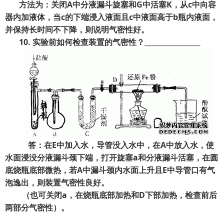
方法为：关闭A
中分液漏斗旋塞和G
中活塞K
，从c
中向容
器内加液体，当c
的下端浸入液面且c
中液面高于b
瓶内液面，
并保持长时间不下降，则说明气密性好。
10.
实验前如何检查装置的气密性？________________
答：在E
中加入水，导管没入水中，在A
中放入水，使
水面浸没分液漏斗颈下端，打开旋塞a
和分液漏斗活塞，在圆
底烧瓶底部微热，若A
中漏斗颈内水面上升且E
中导管口有气
泡逸出，则装置气密性良好。
（也可关闭a
，在烧瓶底部加热和D
下部加热，检查前后
两部分气密性）。