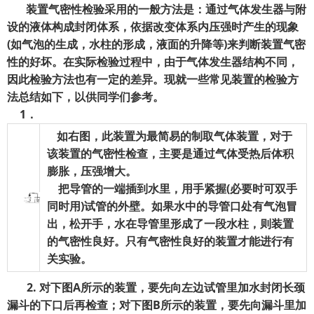
装置气密性检验采用的一般方法是：通过气体发生器与附
设的液体构成封闭体系，依据改变体系内压强时产生的现象
(
如气泡的生成，水柱的形成，液面的升降等)
来判断装置气密
性的好坏。在实际检验过程中，由于气体发生器结构不同，
因此检验方法也有一定的差异。现就一些常见装置的检验方
法总结如下，以供同学们参考。
1
．
如右图，此装置为最简易的制取气体装置，对于
该装置的气密性检查，主要是通过气体受热后体积
膨胀，压强增大。
把导管的一端插到水里，用手紧握(
必要时可双手
同时用)
试管的外壁。如果水中的导管口处有气泡冒
出，松开手，水在导管里形成了一段水柱，则装置
的气密性良好。只有气密性良好的装置才能进行有
关实验。
2.
对下图A
所示的装置，要先向左边试管里加水封闭长颈
漏斗的下口后再检查；对下图B
所示的装置，要先向漏斗里加