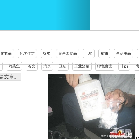
化妆品
化学作坊
胶水
转基因食品
化肥
精油
生活用品
芽
污染鱼
餐盒
汽水
豆浆
工业酒精
绿色食品
牛奶
7篇文章。