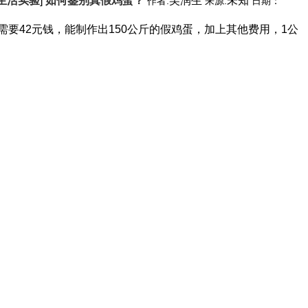
生活实验
]
如何鉴别真假鸡蛋？
吴润生
未知
作者:
来源:
日期：
需要42元钱，能制作出150公斤的假鸡蛋，加上其他费用，1公