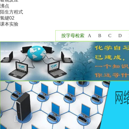
沸点
陌生方程式
氢键02
课本实验
按字母检索
A
B
C
D
Y
Z
Previous