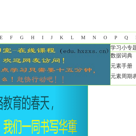
E
F
G
H
I
J
K
L
M
N
O
P
Q
学习小专
数据词典
元素手册
元素周期
Next