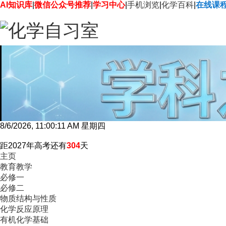
AI知识库
|
微信公众号推荐
|
学习中心
|
手机浏览
|
化学百科
|
在线课
8/6/2026, 11:00:13 AM 星期四
距2027年高考还有
304
天
主页
教育教学
必修一
必修二
物质结构与性质
化学反应原理
有机化学基础