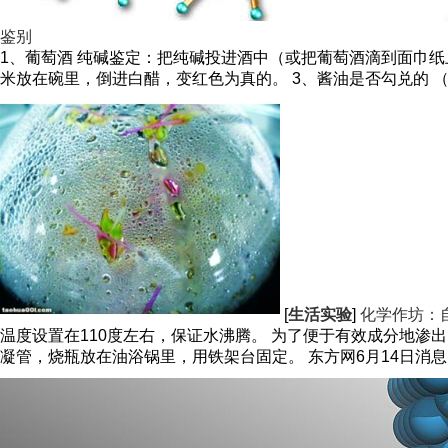
鉴别
1、葡萄酒 纯碱鉴定：把纯碱投进酒中（或把葡萄酒滴到面巾纸
米放在碗里，倒进白醋，变红色为真的。 3、酱油是否勾兑的 （1
[
生活实验
]
化学作坊：
温度设置在110度左右，保证水沸腾。 为了便于有效成分地渗
凝管，烧瓶放在油浴锅里，用铁架台固定。 东方网6月14日消息