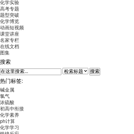
化学实验
高考专题
题型突破
化学博览
动画短视频
课堂讲座
名家专栏
在线文档
图集
搜索
搜索
热门标签:
碱金属
氯气
浓硫酸
初高中衔接
化学素养
ph计算
化学学习
银镜反应