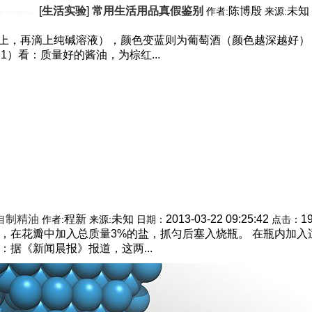
[
生活实验
]
常用生活用品真假鉴别
陈博殷
未知
作者:
来源:
上，再滴上纯碱溶液），颜色变蓝则为葡萄酒（颜色越深越好），
）看：质量好的酱油，为棕红...
自制精油
程新
未知
2013-03-22 09:25:42
1
作者:
来源:
日期：
点击：
出，在花瓣中加入总质量3%的盐，抓匀后塞入烧瓶。 在瓶内加
：据《新闻晨报》报道，这两...