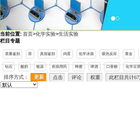
当前位置:
首页
>
化学实验
>
生活实验
<
栏目专题
质量鉴别
茶
真假鉴别
鸡蛋
化学冰袋
吸热反应
黄金
钻石
酸奶
银器
疾病用药
蜂蜜
啤酒
口香糖
化学豆
排序方式：
更新
点击
评论
权重
此栏目共计6