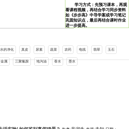
学习方式：先预习课本，再观
看课程视频，再结合学习同步资料
如《步步高》中导学案或学习笔记
巩固知识点，最后再结合课时作业
进一步提高。
>
学习说明：点击图片即可直达。
水的净化
真皮
尿素
蔬菜
农药
电线
翡翠
玉石
贵金属
三聚氰胺
地沟油
香水
墨水