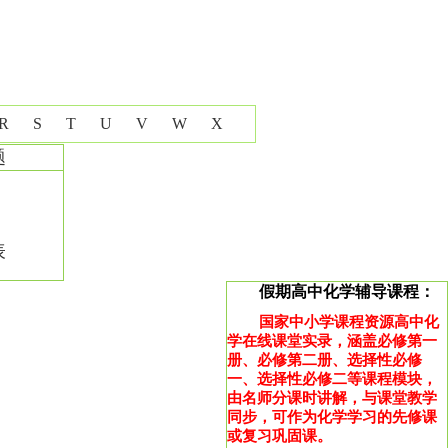
R
S
T
U
V
W
X
题
表
假期高中化学辅导课程：
国家中小学课程资源高中化
学在线课堂实录，涵盖必修第一
册、必修第二册、选择性必修
一、选择性必修二等课程模块，
由名师分课时讲解，与课堂教学
同步，可作为化学学习的先修课
或复习巩固课。