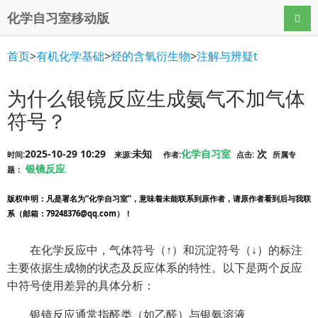
化学自习室移动版
导航
首页
>
有机化学基础
>
烃的含氧衍生物
>
注解与辨疑t
为什么银镜反应生成氨气不加气体
符号？
2025-10-29 10:29
未知
化学自习室
次
时间:
来源:
作者:
点击:
所属专
银镜反应
题：
版权申明
：凡是署名为“化学自习室”，意味着未能联系到原作者，请原作者看到后与我联
系（邮箱：79248376@qq.com）！
在化学反应中，气体符号（↑）和沉淀符号（↓）的标注
主要依据生成物的状态及反应体系的特性。以下是两个反应
中符号使用差异的具体分析：
银镜反应通常指醛类（如乙醛）与银氨溶液