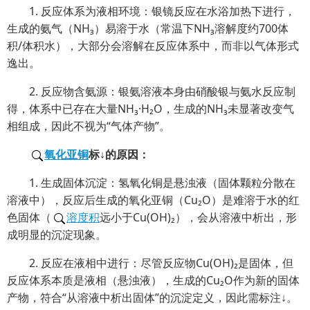
1. 反应体系为液相环境：银镜反应在水浴加热下进行，
生成的氨气（NH₃）易溶于水（常温下NH₃溶解度约700体
积/体积水），大部分会溶解在反应体系中，而非以气体形式
逸出。
2. 反应物含氨源：银氨溶液本身由硝酸银与氨水反应制
得，体系中已存在大量NH₃·H₂O，生成的NH₃未显著改变气
相组成，因此不视为“气体产物”。
氧化亚铜
标↓的原因：
1. 生成固体沉淀：氢氧化铜是悬浊液（固体颗粒分散在
溶液中），反应后生成的氧化亚铜（Cu₂O）是难溶于水的红
色固体（
溶度积
远小于Cu(OH)₂），会从溶液中析出，形
成明显的沉淀现象。
2. 反应在液相中进行：尽管反应物Cu(OH)₂是固体，但
反应体系本质是液相（悬浊液），生成的Cu₂O作为新的固体
产物，符合“从溶液中析出固体”的沉淀定义，因此需标注↓。