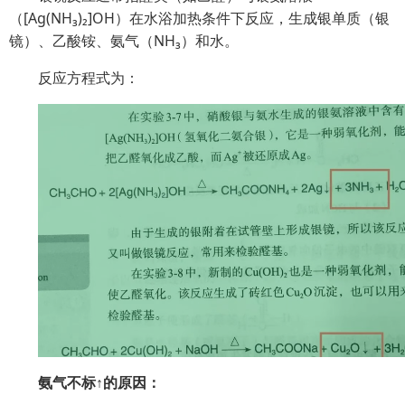
（[Ag(NH₃)₂]OH）在水浴加热条件下反应，生成银单质（银
镜）、乙酸铵、氨气（NH₃）和水。
反应方程式为：
氨气不标↑的原因：