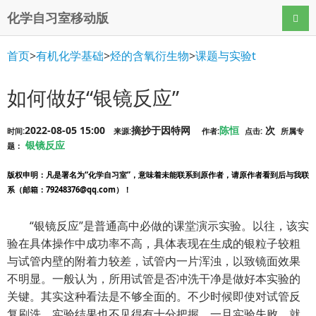
化学自习室移动版
导航
首页
>
有机化学基础
>
烃的含氧衍生物
>
课题与实验t
如何做好“银镜反应”
2022-08-05 15:00
摘抄于因特网
陈恒
次
时间:
来源:
作者:
点击:
所属专
银镜反应
题：
版权申明
：凡是署名为“化学自习室”，意味着未能联系到原作者，请原作者看到后与我联
系（邮箱：79248376@qq.com）！
“银镜反应”是普通高中必做的课堂演示实验。以往，该实
验在具体操作中成功率不高，具体表现在生成的银粒子较粗
与试管内壁的附着力较差，试管内一片浑浊，以致镜面效果
不明显。一般认为，所用试管是否冲洗干净是做好本实验的
关键。其实这种看法是不够全面的。不少时候即使对试管反
复刷洗，实验结果也不见得有十分把握。一旦实验失败，就