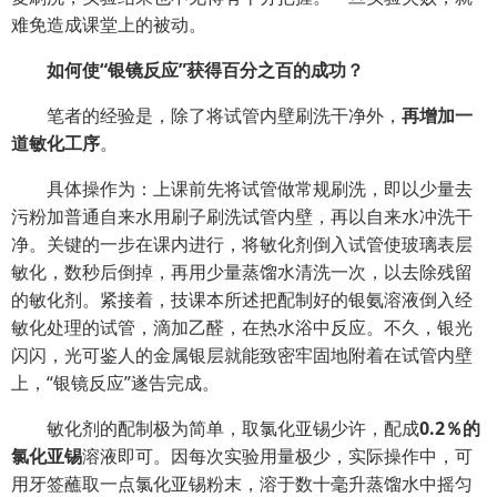
难免造成课堂上的被动。
如何使“银镜反应”获得百分之百的成功？
笔者的经验是，除了将试管内壁刷洗干净外，
再增加一
道敏化工序
。
具体操作为：上课前先将试管做常规刷洗，即以少量去
污粉加普通自来水用刷子刷洗试管内壁，再以自来水冲洗干
净。关键的一步在课内进行，将敏化剂倒入试管使玻璃表层
敏化，数秒后倒掉，再用少量蒸馏水清洗一次，以去除残留
的敏化剂。紧接着，技课本所述把配制好的银氨溶液倒入经
敏化处理的试管，滴加乙醛，在热水浴中反应。不久，银光
闪闪，光可鉴人的金属银层就能致密牢固地附着在试管内壁
上，“银镜反应”遂告完成。
敏化剂的配制极为简单，取氯化亚锡少许，配成
0.2％的
氯化亚锡
溶液即可。因每次实验用量极少，实际操作中，可
用牙签蘸取一点氯化亚锡粉末，溶于数十毫升蒸馏水中摇匀