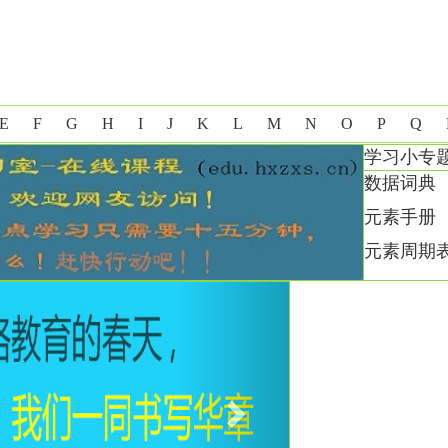
E
F
G
H
I
J
K
L
M
N
O
P
Q
学习小专
数据词典
元素手册
元素周期
Next