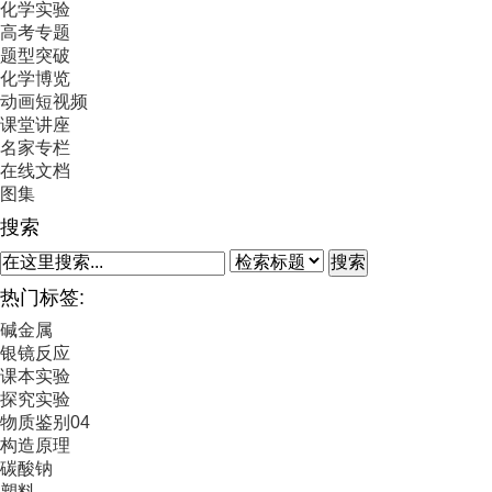
化学实验
高考专题
题型突破
化学博览
动画短视频
课堂讲座
名家专栏
在线文档
图集
搜索
搜索
热门标签:
碱金属
银镜反应
课本实验
探究实验
物质鉴别04
构造原理
碳酸钠
塑料