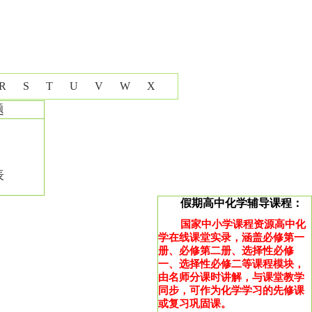
R
S
T
U
V
W
X
题
表
假期高中化学辅导课程：
国家中小学课程资源高中化
学在线课堂实录，涵盖必修第一
册、必修第二册、选择性必修
一、选择性必修二等课程模块，
由名师分课时讲解，与课堂教学
同步，可作为化学学习的先修课
或复习巩固课。