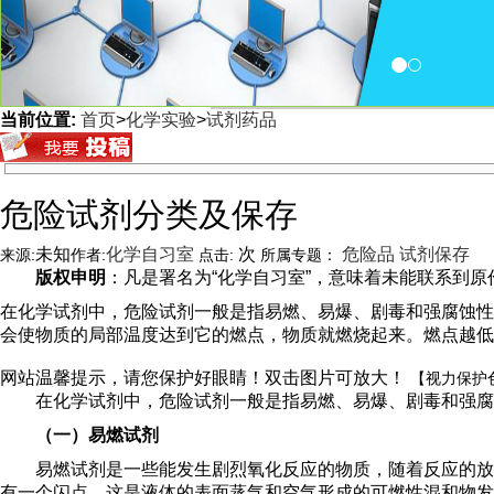
当前位置:
首页
>
化学实验
>
试剂药品
<
危险试剂分类及保存
未知
化学自习室
次
危险品
试剂保存
来源:
作者:
点击:
所属专题：
版权申明
：凡是署名为“化学自习室”，意味着未能联系到原作者
在化学试剂中，危险试剂一般是指易燃、易爆、剧毒和强腐蚀性
会使物质的局部温度达到它的燃点，物质就燃烧起来。燃点越低
网站温馨提示，请您保护好眼睛！双击图片可放大！
【视力保护
在化学试剂中，危险试剂一般是指易燃、易爆、剧毒和强腐
（一）易燃试剂
易燃试剂是一些能发生剧烈氧化反应的物质，随着反应的放
有一个闪点，这是液体的表面蒸气和空气形成的可燃性混和物发