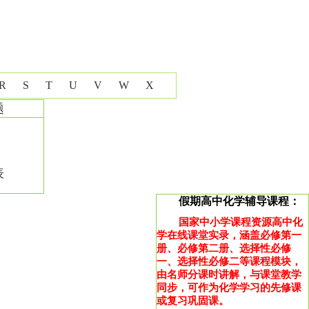
R
S
T
U
V
W
X
题
表
假期高中化学辅导课程：
国家中小学课程资源高中化
学在线课堂实录，涵盖必修第一
册、必修第二册、选择性必修
一、选择性必修二等课程模块，
由名师分课时讲解，与课堂教学
同步，可作为化学学习的先修课
或复习巩固课。