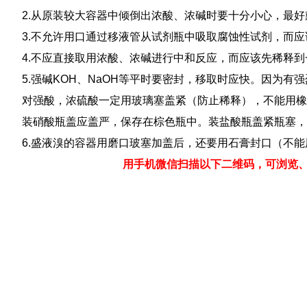
2.从原装较大容器中倾倒出浓酸、浓碱时要十分小心，最
3.不允许用口通过移液管从试剂瓶中吸取腐蚀性试剂，而
4.不应直接取用浓酸、浓碱进行中和反应，而应该先稀释到
5.强碱KOH、NaOH等平时要密封，移取时应快。因为
对强酸，浓硫酸一定用玻璃塞盖紧（防止稀释），不能用
装硝酸瓶盖应盖严，保存在棕色瓶中。装盐酸瓶盖紧瓶塞，
6.盛液溴的容器用磨口玻塞加盖后，还要用石膏封口（不
用手机微信扫描以下二维码，可浏览