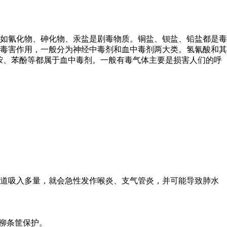
如氰化物、砷化物、汞盐是剧毒物质。铜盐、钡盐、铅盐都是毒
毒害作用，一般分为神经中毒剂和血中毒剂两大类。氢氰酸和其
胺、苯酚等都属于血中毒剂。一般有毒气体主要是损害人们的呼
道吸入多量，就会急性发作喉炎、支气管炎，并可能导致肺水
柳条筐保护。