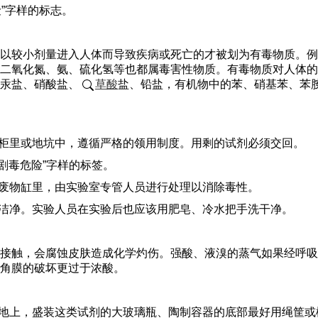
”字样的标志。
以较小剂量进入人体而导致疾病或死亡的才被划为有毒物质。例
二氧化氮、氨、硫化氢等也都属毒害性物质。有毒物质对人体的
汞盐、硝酸盐、
草酸
盐、铅盐，有机物中的苯、硝基苯、苯
险柜里或地坑中，遵循严格的领用制度。用剩的试剂必须交回。
“剧毒危险”字样的标签。
的废物缸里，由实验室专管人员进行处理以消除毒性。
洗洁净。实验人员在实验后也应该用肥皂、冷水把手洗干净。
接触，会腐蚀皮肤造成化学灼伤。强酸、液溴的蒸气如果经呼吸
角膜的破坏更过于浓酸。
的地上，盛装这类试剂的大玻璃瓶、陶制容器的底部最好用绳筐或