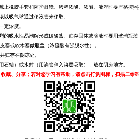
好戴上橡胶手套和防护眼镜。稀释浓酸、浓碱、液溴时要严格按
应该以吸气球通过移液管来移取。
一定浓度。
有强烈的吸水性易潮解形成碳酸盐。贮存固体或溶液时要用玻璃瓶
橡皮塞或软木塞做瓶盖（浓硫酸有强脱水性）。
并贮存在阴凉处。
能用石蜡）或水封（用滴管伸入溴层吸取），放在阴凉地方。
、收藏、分享；若对您学习有帮助，请点击打赏图标，扫描二维