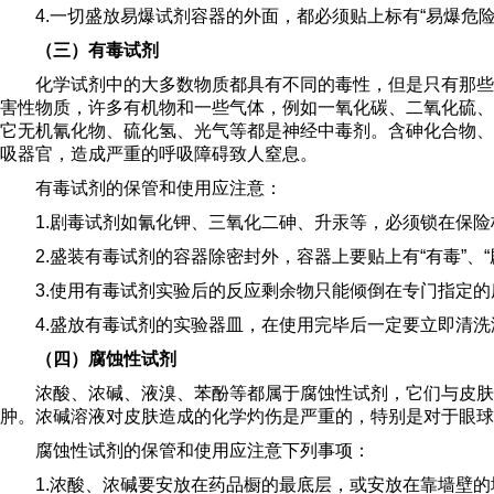
4.一切盛放易爆试剂容器的外面，都必须贴上标有“易爆危险
（三）有毒试剂
化学试剂中的大多数物质都具有不同的毒性，但是只有那些
害性物质，许多有机物和一些气体，例如一氧化碳、二氧化硫、
它无机氰化物、硫化氢、光气等都是神经中毒剂。含砷化合物、
吸器官，造成严重的呼吸障碍致人窒息。
有毒试剂的保管和使用应注意：
1.剧毒试剂如氰化钾、三氧化二砷、升汞等，必须锁在保
2.盛装有毒试剂的容器除密封外，容器上要贴上有“有毒”、
3.使用有毒试剂实验后的反应剩余物只能倾倒在专门指定
4.盛放有毒试剂的实验器皿，在使用完毕后一定要立即清
（四）腐蚀性试剂
浓酸、浓碱、液溴、苯酚等都属于腐蚀性试剂，它们与皮肤
肿。浓碱溶液对皮肤造成的化学灼伤是严重的，特别是对于眼球
腐蚀性试剂的保管和使用应注意下列事项：
1.浓酸、浓碱要安放在药品橱的最底层，或安放在靠墙壁