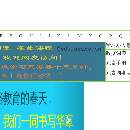
E
F
G
H
I
J
K
L
M
N
O
P
Q
学习小专
数据词典
元素手册
元素周期
Next