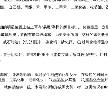
醚、
乙醚
、丙酮、苯、甲苯、二甲苯、二硫化碳、松节油、
专橱的明显位置上贴上写有“易燃”字样的醒目标志。储藏室里一定
色玻璃瓶里，并配有磨口玻璃塞，为更安全考虑，这样的试剂瓶
油（或石蜡油）的试剂瓶中。碳化钙、磷化钙、
过氧化物
等遇
瓶，置于阴冷处。在试剂瓶里不可盛装过满，瓶口必须密封。启
。
摩擦、引燃等影响，就能发生剧烈的化学反应，在极短的时间里
臭氧
、过氧化铜、过氧化汞；
高氯酸
及其盐；
硝基化合物
，就象硝酸钾、硫、木炭能混和形成黑火药一样，这类情况有时