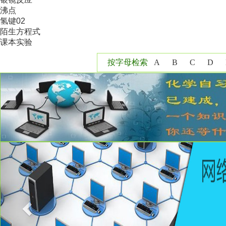
沸点
氢键02
陌生方程式
课本实验
按字母检索
A
B
C
D
Y
Z
Previous