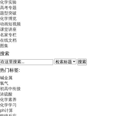
化学实验
高考专题
题型突破
化学博览
动画短视频
课堂讲座
名家专栏
在线文档
图集
搜索
搜索
热门标签:
碱金属
氯气
初高中衔接
浓硫酸
化学素养
化学学习
ph计算
银镜反应