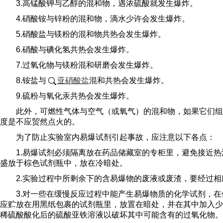
3.高锰酸钾与乙醇的混和物，遇浓硫酸就发生爆炸。
4.硝酸铵与锌粉的混和物，滴水少许会发生爆炸。
5.硝酸盐与镁粉的混和物共热会发生爆炸。
6.硝酸与碘化氢共热会发生爆炸。
7.过氧化物与镁粉混和研磨会发生爆炸。
8.铵盐与
亚硝酸盐
混和共热会发生爆炸。
9.硫粉与氧化汞共热会发生爆炸。
此外，可燃性气体与空气（或氧气）的混和物，如果它们组
度是不应贸然点火的。
为了防止实验室内易爆试剂引起事故，应注意以下各点：
1.易爆试剂必须隔离放在药品储藏室的专柜里，避免接近
盛放于棕色试剂瓶中，放在冷暗处。
2.实验过程中所剩余下的含易爆物的废液或废渣，要经过
3.对一些在缓慢反应过程中能产生易爆物质的化学试剂，
应贮放在用黑纸包裹的试剂瓶里，放置在暗处，并在其中加入少
稀硫酸酸化后的硫酸亚铁溶液以破坏其中可能含有的过氧化物。