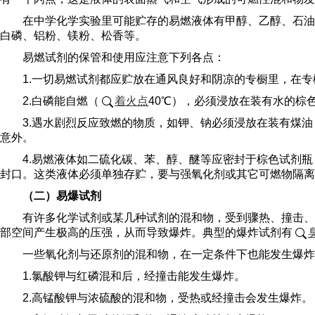
在中学化学实验里可能贮存的易燃液体有甲醇、乙醇、石油
白磷、铝粉、镁粉、松香等。
易燃试剂的保管和使用应注意下列各点：
1.一切易燃试剂都应贮放在通风良好和阴凉的专橱里，在
2.白磷能自燃（
着火点
40℃），必须浸放在装有水的棕
3.遇水剧烈反应致燃的物质，如钾、钠必须浸放在装有煤
意外。
4.易燃液体如二硫化碳、苯、醇、醚等应密封于棕色试剂
封口。这类液体必须单独存贮，要与强氧化剂或其它可燃物隔离
（二）易爆试剂
有许多化学试剂或某几种试剂的混和物，受到骤热、撞击、
部空间产生极高的压强，从而导致爆炸。典型的爆炸试剂有
一些氧化剂与还原剂的混和物，在一定条件下也能发生爆炸
1.氯酸钾与红磷混和后，经撞击能发生爆炸。
2.高锰酸钾与浓硫酸的混和物，受热或经撞击会发生爆炸。