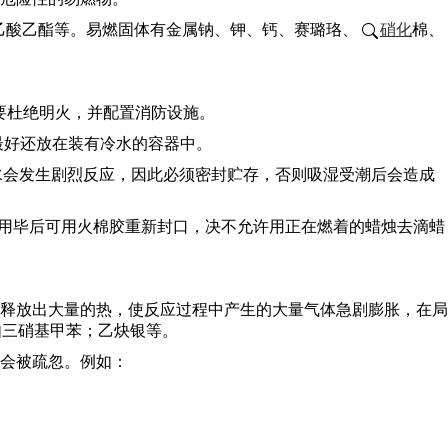
乙酸乙酯等。易燃固体有金属钠、钾、钙、赛璐珞、
硝化
棉、
要杜绝明火，并配置消防设施。
最好还放在装有冷水的容器中。
水会发生剧烈反应，因此必须密封贮存，否则吸湿受潮后会造成
封用毕后可用火棉胶重新封口，决不允许用正在燃着的蜡烛去滴蜡
释放出大量的热，使反应过程中产生的大量气体急剧膨胀，在局
如三硝基甲苯；乙炔银等。
会被疏忽。例如：