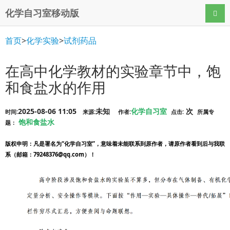
化学自习室移动版
导航
首页
>
化学实验
>
试剂药品
在高中化学教材的实验章节中，饱
和食盐水的作用
2025-08-06 11:05
未知
化学自习室
次
时间:
来源:
作者:
点击:
所属专
饱和食盐水
题：
版权申明
：凡是署名为“化学自习室”，意味着未能联系到原作者，请原作者看到后与我联
系（邮箱：79248376@qq.com）！