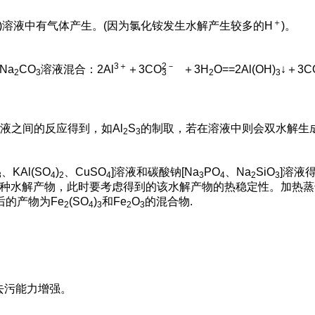
＋
)溶液中有气体产生。(因为氯化铵发生水解产生较多的H
)。
3＋
2
－
Na
CO
溶液混合：2Al
＋3C
O
＋3H
O==2Al(OH)
↓＋3C
2
3
3
2
3
液之间的反应得到，如Al
S
的制取，若在溶液中则会双水解生成A
2
3
、KAl(SO
)
、CuSO
]溶液和碳酸钠[Na
PO
、Na
SiO
]溶液
3
4
2
4
3
4
2
3
种水解产物，此时要考虑得到的该水解产物的热稳定性。加热蒸干
的产物为Fe
(SO
)
和Fe
O
的混合物.
2
4
3
2
3
去污能力增强。