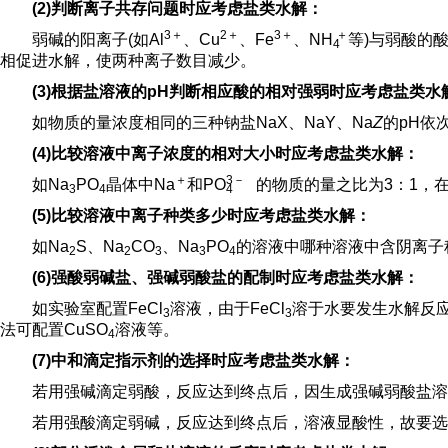
(2)判断离子共存问题时应考虑盐类水解：
3＋
2＋
3＋
＋
弱碱的阳离子(如Al
、Cu
、Fe
、
NH
等)与弱酸的酸
4
相促进水解，使两种离子数目减少。
(3)根据盐溶液的pH判断相应酸的相对强弱时应考虑盐类水
如物质的量浓度相同的三种钠盐NaX、NaY、Na
Z
的pH依
(4)比较溶液中离子浓度的相对大小时应考虑盐类水解：
＋
3
－
如Na
PO
晶体中Na
和P
O
的物质的量之比为3：1，
3
4
4
(5)比较溶液中离子种类多少时应考虑盐类水解：
如Na
S、Na
CO
、Na
PO
的溶液中哪种溶液中含阴离子
2
2
3
3
4
(6)强酸弱碱盐、强碱弱酸盐的配制时应考虑盐类水解：
如实验室配置FeCl
溶液，由于FeCl
溶于水要发生水解反应
3
3
法可配置CuSO
溶液等。
4
(7)中和滴定指示剂的选择时应考虑盐类水解：
若用强碱滴定弱酸，反应达到终点后，因生成强碱弱酸盐溶
若用强酸滴定弱碱，反应达到终点后，溶液显酸性，故要选