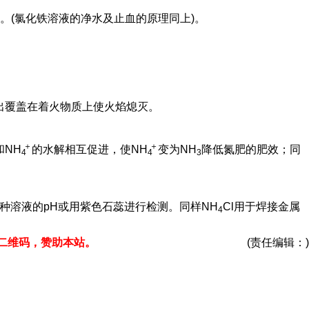
。(氯化铁溶液的净水及止血的原理同上)。
出覆盖在着火物质上使火焰熄灭。
＋
＋
和
NH
的水解相互促进，使
NH
变为NH
降低氮肥的肥效；同
4
4
3
种溶液的pH或用紫色石蕊进行检测。同样NH
Cl用于焊接金属
4
二维码，赞助本站。
(责任编辑：)