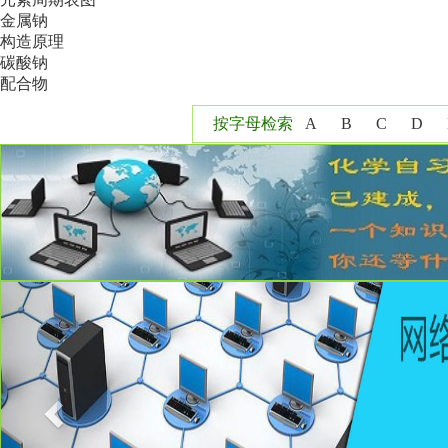
金属钠
构造原理
碳酸钠
配合物
按字母检索
A
B
C
D
Y
Z
Previous