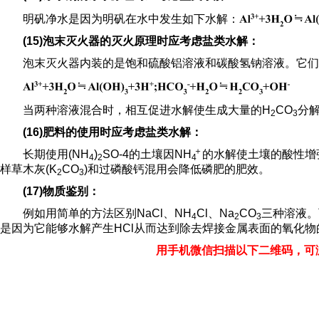
明矾净水是因为明矾在水中发生如下水解：
(15)泡末灭火器的灭火原理时应考虑盐类水解：
泡末灭火器内装的是饱和硫酸铝溶液和碳酸氢钠溶液。它
当两种溶液混合时，相互促进水解使生成大量的H
CO
分解
2
3
(16)肥料的使用时应考虑盐类水解：
＋
长期使用(NH
)
SO-4的土壤因
NH
的水解使土壤的酸性增
4
2
4
样草木灰(K
CO
)和过磷酸钙混用会降低磷肥的肥效。
2
3
(17)物质鉴别：
例如用简单的方法区别NaCl、NH
Cl、Na
CO
三种溶液。
4
2
3
是因为它能够水解产生HCl从而达到除去焊接金属表面的氧化物
用手机微信扫描以下二维码，可