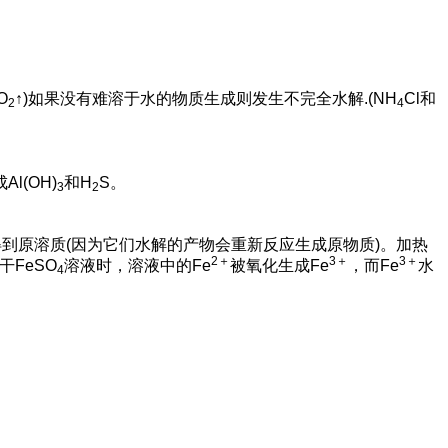
O
↑)如果没有难溶于水的物质生成则发生不完全水解.(NH
Cl和
2
4
l(OH)
和H
S。
3
2
得到原溶质(因为它们水解的产物会重新反应生成原物质)。加热
2＋
3＋
3＋
FeSO
溶液时，溶液中的Fe
被氧化生成Fe
，而Fe
水
4