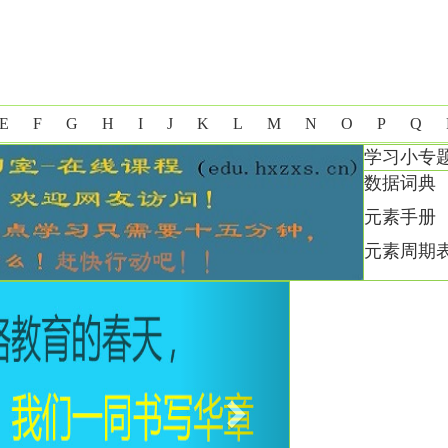
E
F
G
H
I
J
K
L
M
N
O
P
Q
学习小专
数据词典
元素手册
元素周期
Next