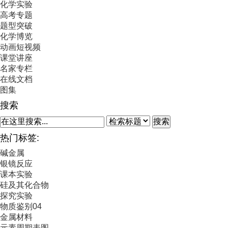
化学实验
高考专题
题型突破
化学博览
动画短视频
课堂讲座
名家专栏
在线文档
图集
搜索
搜索
热门标签:
碱金属
银镜反应
课本实验
硅及其化合物
探究实验
物质鉴别04
金属材料
元素周期表图