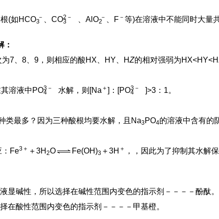
－
2
－
－
－
根(如HC
O
、C
O
、Al
O
、F
等)在溶液中不能同时大量
3
3
2
解：
次为7、8、9，则相应的酸HX、HY、H
Z
的相对强弱为HX<HY<
3
－
＋
3
－
在其溶液中P
O
水解，则[Na
]：[P
O
]>3：1。
4
4
种类最多？因为三种酸根均要水解，且Na
PO
的溶液中含有的
3
4
3＋
＋
：Fe
＋3H
O
Fe(OH)
＋3H
，，因此为了抑制其水解保
2
3
液显碱性，所以选择在碱性范围内变色的指示剂－－－－酚酞。
择在酸性范围内变色的指示剂－－－－甲基橙。