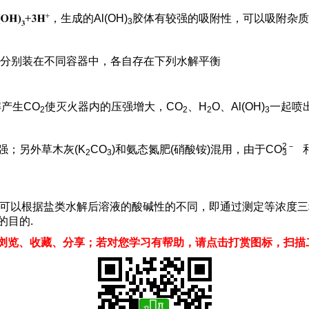
，生成的Al(OH)
胶体有较强的吸附性，可以吸附杂质
3
们分别装在不同容器中，各自存在下列水解平衡
产生CO
使灭火器内的压强增大，CO
、H
O、Al(OH)
一起喷
2
2
2
3
2
－
强；另外草木灰(K
CO
)和氨态氮肥(硝酸铵)混用，由于C
O
2
3
3
可以根据盐类水解后溶液的酸碱性的不同，即通过测定等浓度三
的目的.
浏览、收藏、分享；若对您学习有帮助，请点击打赏图标，扫描