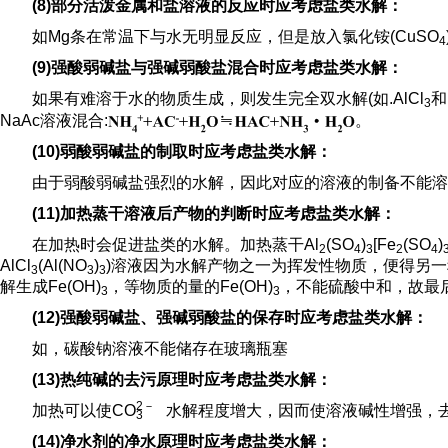
(8)部分活泼金属和盐溶液的反应时应考虑盐类水解：
如Mg条在常温下与水无明显反应，但是放入氯化铵(CuSO
4
(9)强酸弱碱盐与强碱弱酸盐混合时应考虑盐类水解：
如果有难溶于水的物质生成，则发生完全双水解(如.AlCl
和
3
NaAc溶液混合:
。
(10)弱酸弱碱盐的制取时应考虑盐类水解：
由于弱酸弱碱盐强烈的水解，因此对应的溶液的制备不能溶
(11)加热蒸干溶液后产物的判断时应考虑盐类水解：
在加热时会促进盐类的水解。加热蒸干Al
(SO
)
[Fe
(SO
)
2
4
3
2
4
AlCl
(Al(NO
)
)溶液因为水解产物之一为挥发性物质，便得另一
3
3
3
解生成Fe(OH)
，等物质的量的Fe(OH)
，不能硫酸中和，故最后
3
3
(12)强酸弱碱盐、强碱弱酸盐的保存时应考虑盐类水解：
如，碳酸钠溶液不能储存在玻璃瓶塞
(13)热纯碱的去污原理时应考虑盐类水解：
2
－
加热可以使C
O
水解程度增大，因而使溶液碱性增强，
3
(14)净水剂的净水原理时应考虑盐类水解：