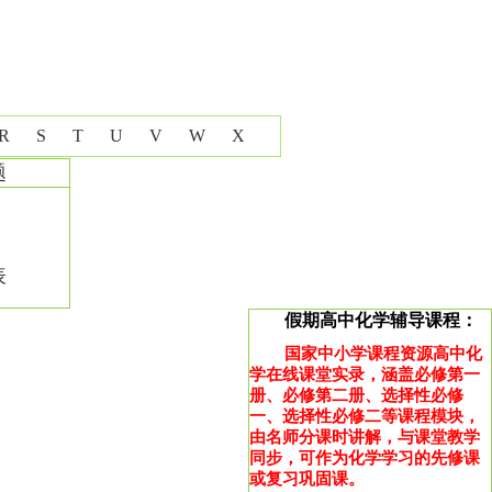
R
S
T
U
V
W
X
题
表
假期高中化学辅导课程：
国家中小学课程资源高中化
学在线课堂实录，涵盖必修第一
册、必修第二册、选择性必修
一、选择性必修二等课程模块，
由名师分课时讲解，与课堂教学
同步，可作为化学学习的先修课
或复习巩固课。