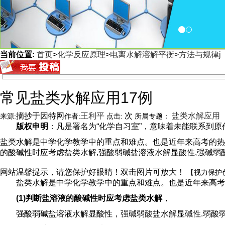
当前位置:
首页
>
化学反应原理
>
电离水解溶解平衡
>
方法与规律j
<
常见盐类水解应用17例
摘抄于因特网
王利平
次
盐类水解应用
来源:
作者:
点击:
所属专题：
版权申明
：凡是署名为“化学自习室”，意味着未能联系到原作者
盐类水解是中学化学教学中的重点和难点。也是近年来高考的热点
的酸碱性时应考虑盐类水解,强酸弱碱盐溶液水解显酸性,强碱弱
网站温馨提示，请您保护好眼睛！双击图片可放大！
【视力保护
盐类水解是中学化学教学中的重点和难点。也是近年来高考
(1)判断盐溶液的酸碱性时应考虑盐类水解
，
强酸弱碱盐溶液水解显酸性，强碱弱酸盐水解显碱性.弱酸