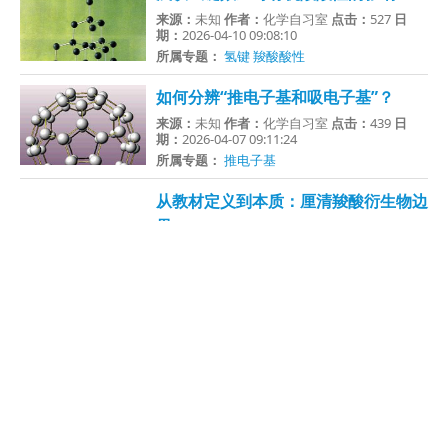
来源：
未知
作者：
化学自习室
点击：
527
日
期：
2026-04-10 09:08:10
所属专题：
氢键
羧酸酸性
如何分辨“推电子基和吸电子基”？
来源：
未知
作者：
化学自习室
点击：
439
日
期：
2026-04-07 09:11:24
所属专题：
推电子基
从教材定义到本质：厘清羧酸衍生物边
界
来源：
未知
作者：
鲁志超
点击：
175
日期：
2026-04-03 09:20:24
所属专题：
羧酸衍生物
含氮化合物碱性强弱比较规律
来源：
未知
作者：
化学自习室
点击：
928
日
期：
2026-04-02 20:17:24
所属专题：
有机物碱性
高考中含氮化合物的碱性比较面面观