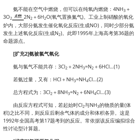
氨不能在空气中燃烧，但可以在纯氧内燃烧：4NH
＋
3
3O
2N
＋6H
O(氧气置换氮气)。工业上制硝酸的氧化
2
2
2
炉内，大部分氨发生催化氧化反应(生成NO)，同时少部分氨
发生上述氧化反应(生成N
)。此即1995年上海高考第36题的
2
命题源点。
[
扩充
2]
氨被氯气氧化
氨与氯气不能共存：3Cl
＋2NH
=N
＋6HCl…(1)
2
3
2
若氨过量，又有：HCl＋NH
=NH
Cl…(2)
3
4
总方程式为：3Cl
＋8NH
=N
＋6NH
Cl…(3)
2
3
2
4
由反应方程式可知，若起始时Cl
与NH
的物质的量(体
2
3
积)之比不同，则反应后剩余气体的成分和体积各异。这是
1992年全国高考第17题考到的反应。常依据该反应编拟综合
性讨论型计算题。