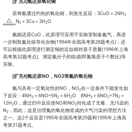
[
扩充
3]
氨还原氧化铜
若将氨通过灼热的氧化铜，则发生反应：3CuO＋2NH
3
N
＋3Cu＋3H
O
2
2
氨能还原CuO，此原理可应用于实验室制备氮气，再进
一步制取氮化镁等化合物(1994年全国高考第28题考点)；还
可以根据此原理进行测定铜的近似相对原子质量(1996年上海
高考第32题考点)、测定氨分子的组成(即氮氢原子个数比)等
实验。
[
扩充
4]
氨还原
NO
，
NO
2
等氮的氧化物
氨与具有一定氧化性的NO，NO
在一定条件下能发生如
2
下反应：4NH
＋6NO=5N
＋6H
O 8NH
＋6NO
=7N
＋
3
2
2
3
2
2
12H
O，通过归中反应使NO和NO
转化成了无毒、无污染的
2
2
N
，因此，这是治理氮的氧化物造成的大气污染的理想方法
2
之一。这2个反应是1995年全国高考第29题和1995年上海高
考第31题考点。