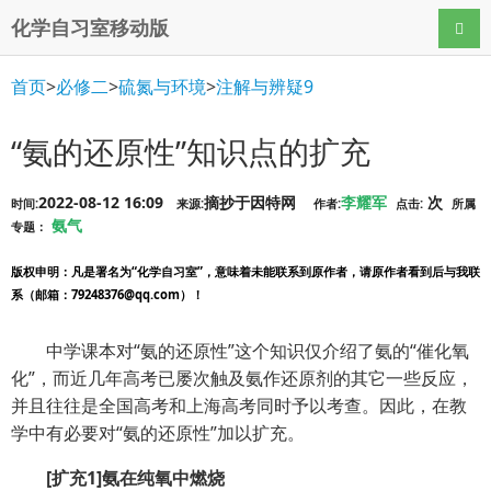
化学自习室移动版
导航
首页
>
必修二
>
硫氮与环境
>
注解与辨疑9
“氨的还原性”知识点的扩充
2022-08-12 16:09
摘抄于因特网
李耀军
次
时间:
来源:
作者:
点击:
所属
氨气
专题：
版权申明
：凡是署名为“化学自习室”，意味着未能联系到原作者，请原作者看到后与我联
系（邮箱：79248376@qq.com）！
中学课本对“氨的还原性”这个知识仅介绍了氨的“催化氧
化”，而近几年高考已屡次触及氨作还原剂的其它一些反应，
并且往往是全国高考和上海高考同时予以考查。因此，在教
学中有必要对“氨的还原性”加以扩充。
[
扩充
1]
氨在纯氧中燃烧