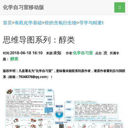
化学自习室移动版
导航
首页
>
有机化学基础
>
烃的含氧衍生物
>
导学与精要t
思维导图系列：醇类
2018-06-18 16:10
未知
化学自习室
次
时间:
来源:
作者:
点击:
所属专
醇类
题：
版权申明
：凡是署名为“化学自习室”，意味着未能联系到原作者，请原作者看到后与我联
系（邮箱：79248376@qq.com）！