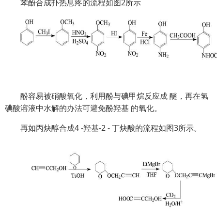
苯酚合成扑热息疼的流程如图2所示
酚容易被硝酸氧化，利用酚与碘甲烷反应成 醚，再在氢
碘酸溶液中水解的办法可避免酚羟基 的氧化。
再如丙炔醇合成4 -羟基-2 - 丁炔酸的流程如图3所示。