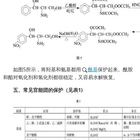
如图5所示，将羟基和氨基都用
酰基
保护起来。酰胺
和酯对氧化剂和氢化剂都很稳定，又容易水解恢复。
五、常见官能团的保护（见表1)