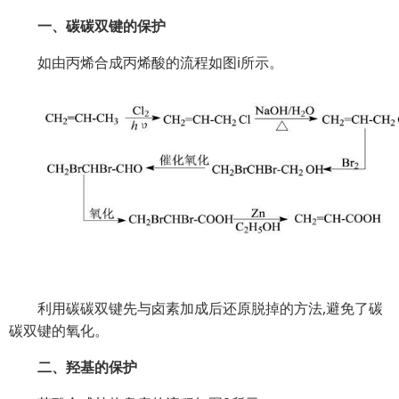
一、碳碳双键的保护
如由丙烯合成丙烯酸的流程如图i所示。
利用碳碳双键先与卤素加成后还原脱掉的方
法
,
避免了碳
碳双键的氧化。
二、羟基的保护