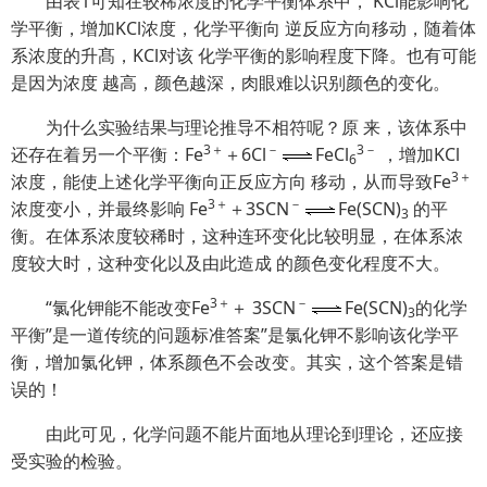
由表1可知在较稀浓度的化学平衡体系中， KCl能影响化
学平衡，增加KCl浓度，化学平衡向 逆反应方向移动，随着体
系浓度的升髙，KCl对该 化学平衡的影响程度下降。也有可能
是因为浓度 越高，颜色越深，肉眼难以识别颜色的变化。
为什么实验结果与理论推导不相符呢？原 来，该体系中
3＋
－
3－
还存在着另一个平衡：Fe
＋6Cl
FeCl
，增加KCl
6
3＋
浓度，能使上述化学平衡向正反应方向 移动，从而导致Fe
3＋
－
浓度变小，并最终影响 Fe
＋3SCN
Fe(SCN)
的平
3
衡。在体系浓度较稀时，这种连环变化比较明显，在体系浓
度较大时，这种变化以及由此造成 的颜色变化程度不大。
3＋
－
“氯化钾能不能改变Fe
＋ 3SCN
Fe(SCN)
的化学
3
平衡”是一道传统的问题标准答案”是氯化钾不影响该化学平
衡，增加氯化钾，体系颜色不会改变。其实，这个答案是错
误的！
由此可见，化学问题不能片面地从理论到理论，还应接
受实验的检验。