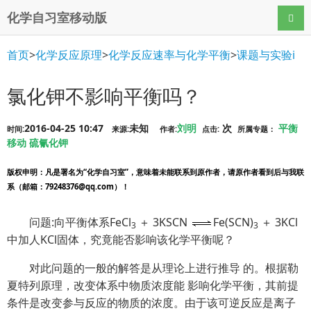
化学自习室移动版
导航
首页
>
化学反应原理
>
化学反应速率与化学平衡
>
课题与实验i
氯化钾不影响平衡吗？
2016-04-25 10:47
未知
刘明
次
平衡
时间:
来源:
作者:
点击:
所属专题：
移动
硫氰化钾
版权申明
：凡是署名为“化学自习室”，意味着未能联系到原作者，请原作者看到后与我联
系（邮箱：79248376@qq.com）！
问题:向平衡体系FeCl
＋ 3KSCN
Fe(SCN)
＋ 3KCl
3
3
中加人KCl固体，究竟能否影响该化学平衡呢？
对此问题的一般的解答是从理论上进行推导 的。根据勒
夏特列原理，改变体系中物质浓度能 影响化学平衡，其前提
条件是改变参与反应的物质的浓度。由于该可逆反应是离子