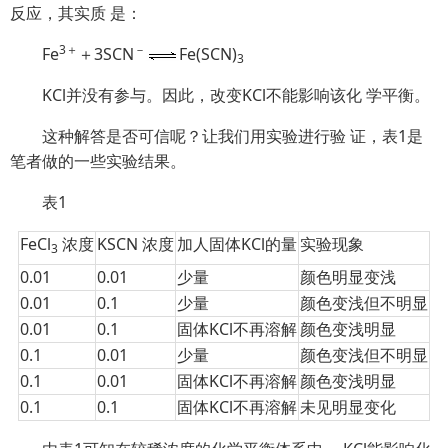
反应，其实质 是：
3＋
－
Fe
＋3SCN
Fe(SCN)
3
KCl并没有参与。因此，改变KCl不能影响该化 学平衡。
这种解答是否可信呢？让我们用实验进行验 证，表1是
笔者做的一些实验结果。
表1
FeCl
浓度
KSCN 浓度
加人固体KCl的量
实验现象
3
0.01
0.01
少量
颜色明显变浅
0.01
0.1
少量
颜色变浅但不明显
0.01
0.1
固体KCl不再溶解
颜色变浅明显
0.1
0.01
少量
颜色变浅但不明显
0.1
0.01
固体KCl不再溶解
颜色变浅明显
0.1
0.1
固体KCl不再溶解
未见明显变化