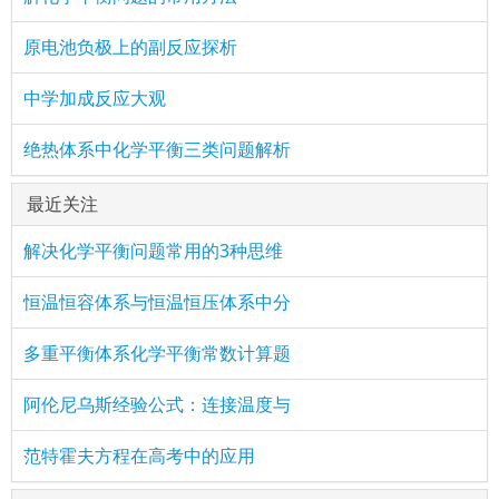
原电池负极上的副反应探析
中学加成反应大观
绝热体系中化学平衡三类问题解析
最近关注
解决化学平衡问题常用的3种思维
恒温恒容体系与恒温恒压体系中分
多重平衡体系化学平衡常数计算题
阿伦尼乌斯经验公式：连接温度与
范特霍夫方程在高考中的应用