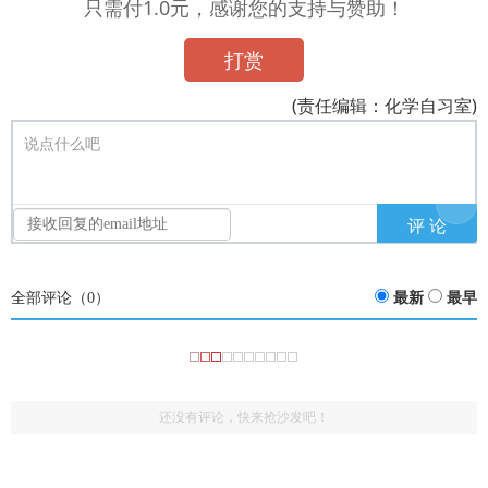
只需付1.0元，感谢您的支持与赞助！
打赏
(责任编辑：化学自习室)
说点什么吧
全部评论（
0
）
最新
最早
还没有评论，快来抢沙发吧！