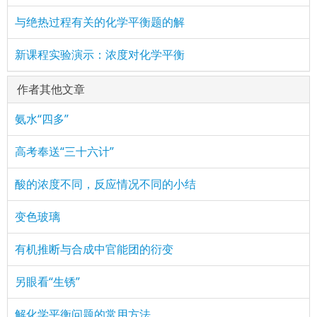
与绝热过程有关的化学平衡题的解
新课程实验演示：浓度对化学平衡
作者其他文章
氨水“四多”
高考奉送“三十六计”
酸的浓度不同，反应情况不同的小结
变色玻璃
有机推断与合成中官能团的衍变
另眼看“生锈”
解化学平衡问题的常用方法