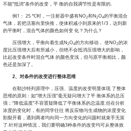
不能“抵消”条件的改变，平 衡的自我调节性是有限的.
例1： 25 ℃时，一注射器中盛有NO
和N
O
的平衡混合
2
2
4
气体，若把活塞向里快推，使体积减小到原来的1/3，达到新
的平衡时，混合气体的颜色如何变 化？为什么？
压强增大，平衡向着生成N
O
的方向移动， 使NO
的浓
2
4
2
度比压强增大后有所减小，但绝不会抵消压强增大的影响，
比起改变条件时混合气体 的颜色变浅，但与原平衡相比，颜
色还是加深了。
2、对条件的改变进行整体思维
在勒沙特列原理中，压强、温度的改变明显体现 了整体
思维的原则：如“增大压强”毫无疑问增大了平 衡体系的总压
强；“降低温度”不容置疑降低了平衡体系的总温度.但在分析
浓度的变化时，有的同学往往 将反应物与生成物的浓度变化
割裂开看，遇到两者均向同一方向变化的问题时就束手无策
了.针对这种情况，我们要明确3种条件的改变均可从整体效