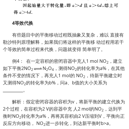
4等效代换
有些题目中的平衡移动过程既抽象又复杂，难以 直接有
勒沙特列原理解释，如果我们将这样的平衡移 动过程用若干
个等效的简单过程来代换，问题就变得 简单明了。
例4： 在一定容积的密闭容器中充人1 mol NO
，建立
2
如下平衡2NO
N
O
，测得NO
的转化率为a%，在其他
2
2
4
2
条件不变的情况下，再充人1 mol的 NO
，待新平衡建立时
2
又测得NO
的转化率为b%，问a、b值的大小关系为
2
__________。
解析：假定密闭容器的容积为v，将新平衡的建立代换为
2个过程，在容积为2 V的容器中充 人2 mol的NO
，达到平
2
衡时NO
转化率为a%，再将其容积由2 V压缩到V，平衡向正
2
反应方向移动， NO
进一步转化，到达新平衡时b>a。
2