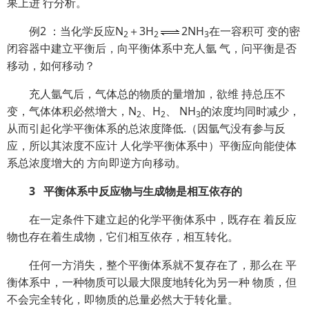
果上进 行分析。
例2 ：当化学反应N
＋3H
2NH
在一容积可 变的密
2
2
3
闭容器中建立平衡后，向平衡体系中充人氩 气，问平衡是否
移动，如何移动？
充人氩气后，气体总的物质的量增加，欲维 持总压不
变，气体体积必然增大，N
、H
、 NH
的浓度均同时减少，
2
2
3
从而引起化学平衡体系的总浓度降低.（因氩气没有参与反
应，所以其浓度不应计 人化学平衡体系中）平衡应向能使体
系总浓度增大的 方向即逆方向移动。
3 平衡体系中反应物与生成物是相互依存的
在一定条件下建立起的化学平衡体系中，既存在 着反应
物也存在着生成物，它们相互依存，相互转化。
任何一方消失，整个平衡体系就不复存在了，那么在 平
衡体系中，一种物质可以最大限度地转化为另一种 物质，但
不会完全转化，即物质的总量必然大于转化量。