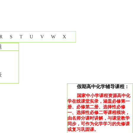
R
S
T
U
V
W
X
题
表
假期高中化学辅导课程：
国家中小学课程资源高中化
学在线课堂实录，涵盖必修第一
册、必修第二册、选择性必修
一、选择性必修二等课程模块，
由名师分课时讲解，与课堂教学
同步，可作为化学学习的先修课
或复习巩固课。