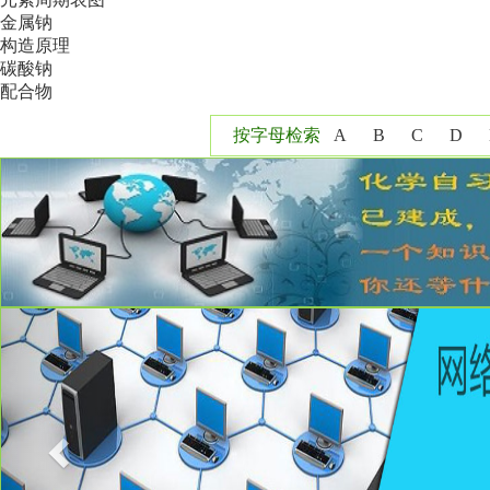
金属钠
构造原理
碳酸钠
配合物
按字母检索
A
B
C
D
Y
Z
Previous