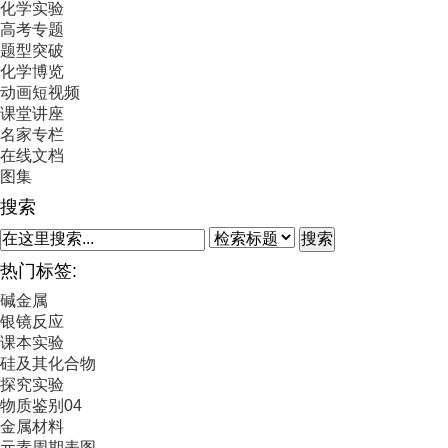
化学实验
高考专题
题型突破
化学博览
动画短视频
课堂讲座
名家专栏
在线文档
图集
搜索
搜索
热门标签:
碱金属
银镜反应
课本实验
硅及其化合物
探究实验
物质鉴别04
金属材料
元素周期表图