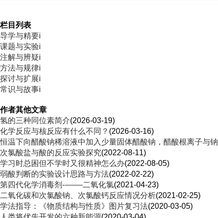
栏目列表
导学与精要i
课题与实验i
注解与辨疑i
方法与规律i
探讨与扩展i
常识与故事i
作者其他文章
氢的三种同位素简介
(2026-03-19)
化学反应与核反应有什么不同？
(2026-03-16)
恒温下向醋酸钠稀溶液中加入少量固体醋酸钠，醋酸根离子与钠
次氯酸盐与酸的反应实验探究
(2022-08-11)
学习时总困但不学时又很精神怎么办
(2022-08-05)
弱酸判断的实验设计思路与方法
(2022-02-22)
第四代化学消毒剂--——二氧化氯
(2021-04-23)
二氧化碳和次氯酸钠、次氯酸钙反应情况分析
(2021-02-25)
学法指导：《物质结构与性质》图片复习法
(2020-03-05)
人类将优先开发的六种新能源
(2020-03-04)