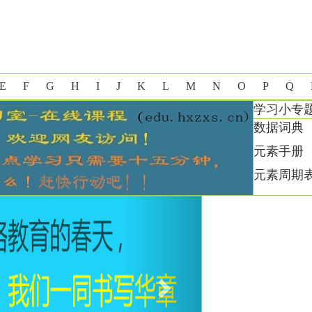
E
F
G
H
I
J
K
L
M
N
O
P
Q
学习小专
数据词典
元素手册
元素周期
Next