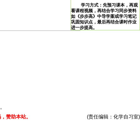
学习方式：先预习课本，再观
看课程视频，再结合学习同步资料
如《步步高》中导学案或学习笔记
巩固知识点，最后再结合课时作业
进一步提高。
>
学习说明：点击图片即可直达。
！
。
码，赞助本站。
(责任编辑：化学自习室)