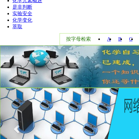
化学元素概述
是非判断
实验安全
化学变化
萃取
按字母检索
A
B
C
W
X
Y
Previous