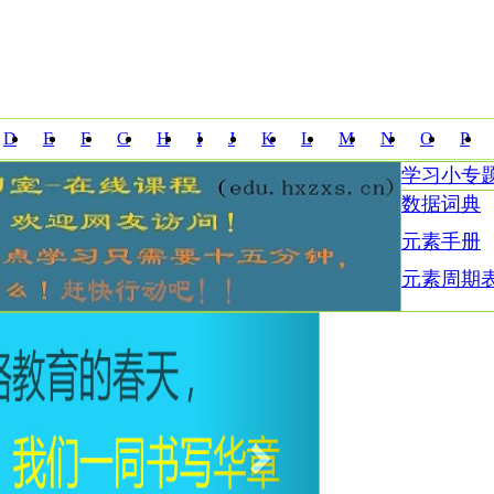
D
E
F
G
H
I
J
K
L
M
N
O
P
学习小专
Z
数据词典
元素手册
元素周期
Next