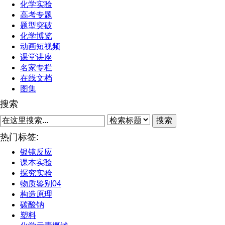
化学实验
高考专题
题型突破
化学博览
动画短视频
课堂讲座
名家专栏
在线文档
图集
搜索
搜索
热门标签:
银镜反应
课本实验
探究实验
物质鉴别04
构造原理
碳酸钠
塑料