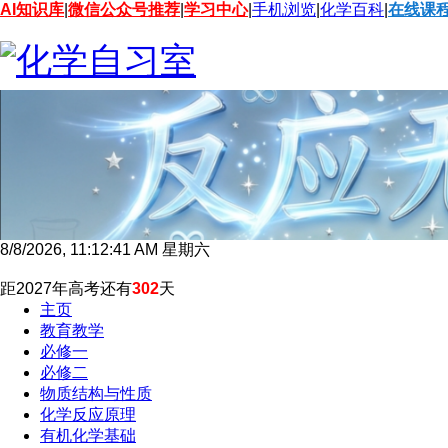
AI知识库
|
微信公众号推荐
|
学习中心
|
手机浏览
|
化学百科
|
在线课
8/8/2026, 11:12:42 AM 星期六
距2027年高考还有
302
天
主页
教育教学
必修一
必修二
物质结构与性质
化学反应原理
有机化学基础