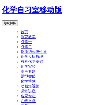
化学自习室移动版
导航切换
首页
教育教学
必修一
必修二
物质结构与性质
化学反应原理
有机化学基础
化学实验
高考专题
题型突破
化学博览
动画短视频
课堂讲座
名家专栏
在线文档