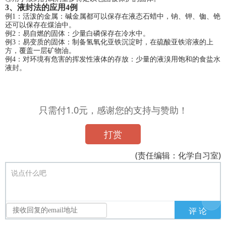
3
、液封法的应用4例
例
1
：活泼的金属：碱金属都可以保存在液态石蜡中，钠、钾、铷、铯
还可以保存在煤油中。
例
2
：易自燃的固体：少量白磷保存在冷水中。
例
3
：易变质的固体：制备氢氧化亚铁沉淀时，在硫酸亚铁溶液的上
方，覆盖一层矿物油。
例
4
：对环境有危害的挥发性液体的存放：少量的液溴用饱和的食盐水
液封。
只需付1.0元，感谢您的支持与赞助！
打赏
(责任编辑：化学自习室)
说点什么吧