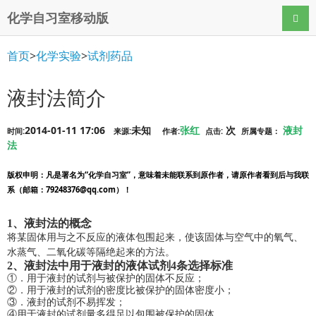
化学自习室移动版
导航
首页
>
化学实验
>
试剂药品
液封法简介
2014-01-11 17:06
未知
张红
次
液封
时间:
来源:
作者:
点击:
所属专题：
法
版权申明
：凡是署名为“化学自习室”，意味着未能联系到原作者，请原作者看到后与我联
系（邮箱：79248376@qq.com）！
1
、液封法的概念
将某固体用与之不反应的液体包围起来，使该固体与空气中的氧气、
水蒸气、二氧化碳等隔绝起来的方法。
2
、液封法中用于液封的液体试剂4条选择标准
①．用于液封的试剂与被保护的固体不反应；
②．用于液封的试剂的密度比被保护的固体密度小；
③．液封的试剂不易挥发；
④用于液封的试剂量多得足以包围被保护的固体。