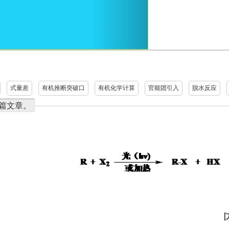
式量差
有机推断突破口
有机化学计算
官能团引入
脱水反应
8篇文章。
[