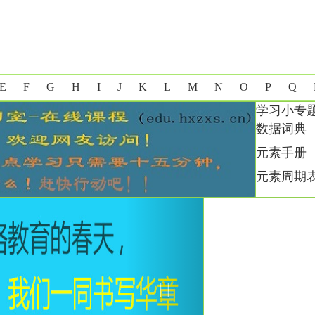
E
F
G
H
I
J
K
L
M
N
O
P
Q
学习小专
数据词典
元素手册
元素周期
Next