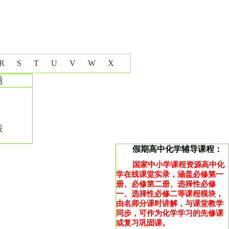
R
S
T
U
V
W
X
题
表
假期高中化学辅导课程：
国家中小学课程资源高中化
学在线课堂实录，涵盖必修第一
册、必修第二册、选择性必修
一、选择性必修二等课程模块，
由名师分课时讲解，与课堂教学
同步，可作为化学学习的先修课
或复习巩固课。