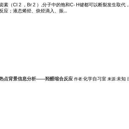
素（Cl 2 ，Br 2 ）,分子中的饱和C- H键都可以断裂发生取
反应；液态烯烃、炔烃滴入、振...
热点背景信息分析——羟醛缩合反应
化学自习室
未知
作者:
来源: