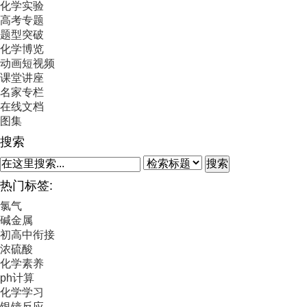
化学实验
高考专题
题型突破
化学博览
动画短视频
课堂讲座
名家专栏
在线文档
图集
搜索
搜索
热门标签:
氯气
碱金属
初高中衔接
浓硫酸
化学素养
ph计算
化学学习
银镜反应