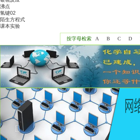
沸点
氢键02
陌生方程式
课本实验
按字母检索
A
B
C
D
Y
Z
Previous