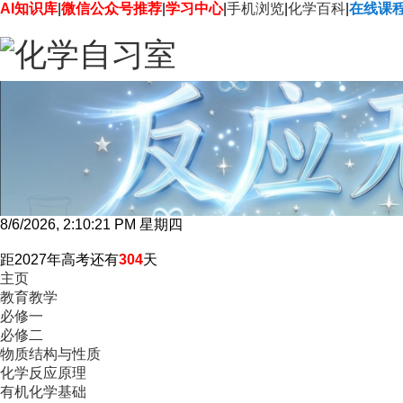
AI知识库
|
微信公众号推荐
|
学习中心
|
手机浏览
|
化学百科
|
在线课
8/6/2026, 2:10:22 PM 星期四
距2027年高考还有
304
天
主页
教育教学
必修一
必修二
物质结构与性质
化学反应原理
有机化学基础