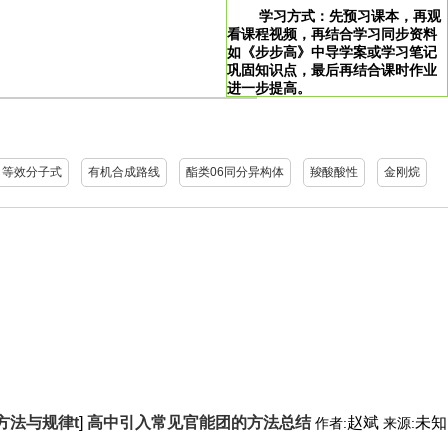
学习方式：先预习课本，再观
看课程视频，再结合学习同步资料
如《步步高》中导学案或学习笔记
巩固知识点，最后再结合课时作业
进一步提高。
>
学习说明：点击图片即可直达。
等效分子式
有机合成路线
酯类06同分异构体
羧酸酸性
金刚烷
方法与规律t
]
高中引入常见官能团的方法总结
赵斌
未知
作者:
来源: