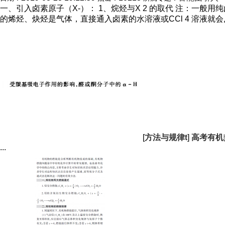
一、引入卤素原子（X-）： 1、烷烃与X 2 的取代 注：一般用纯卤
的烯烃、炔烃是气体，直接通入卤素的水溶液或CCl 4 溶液就会
[
方法与规律t
]
高考有机
...