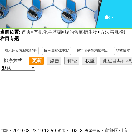
当前位置:
首页
>
有机化学基础
>
烃的含氧衍生物
>
方法与规律t
<
栏目专题
有机反应方程式配平
同分异构体书写
限定同分异构体书写
结构简式
排序方式：
更新
点击
评论
权重
此栏目共计4
2019-08-23 19:12:59
10213
官能团引入
日期：
点击：
所属专题：