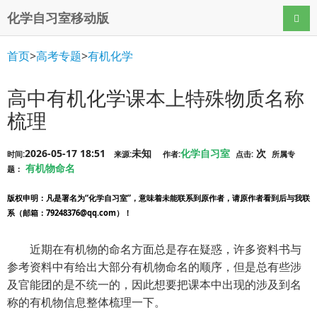
化学自习室移动版
导航
首页
>
高考专题
>
有机化学
高中有机化学课本上特殊物质名称
梳理
2026-05-17 18:51
未知
化学自习室
次
时间:
来源:
作者:
点击:
所属专
有机物命名
题：
版权申明
：凡是署名为“化学自习室”，意味着未能联系到原作者，请原作者看到后与我联
系（邮箱：79248376@qq.com）！
近期在有机物的命名方面总是存在疑惑，许多资料书与
参考资料中有给出大部分有机物命名的顺序，但是总有些涉
及官能团的是不统一的，因此想要把课本中出现的涉及到名
称的有机物信息整体梳理一下。