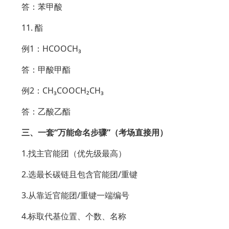
答：苯甲酸
11. 酯
例1：HCOOCH₃
答：甲酸甲酯
例2：CH₃COOCH₂CH₃
答：乙酸乙酯
三、一套“万能命名步骤”（考场直接用）
1.找主官能团（优先级最高）
2.选最长碳链且包含官能团/重键
3.从靠近官能团/重键一端编号
4.标取代基位置、个数、名称