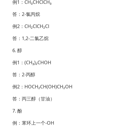
例1：CH₃CHClCH₃
答：2-氯丙烷
例2：CH₂ClCH₂Cl
答：1,2-二氯乙烷
6. 醇
例1：(CH₃)₂CHOH
答：2-丙醇
例2：HOCH₂CH(OH)CH₂OH
答：丙三醇（甘油）
7. 酚
例：苯环上一个-OH