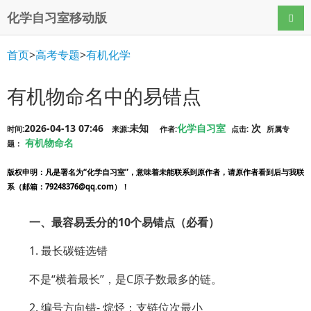
化学自习室移动版
导航
首页
>
高考专题
>
有机化学
有机物命名中的易错点
2026-04-13 07:46
未知
化学自习室
次
时间:
来源:
作者:
点击:
所属专
有机物命名
题：
版权申明
：凡是署名为“化学自习室”，意味着未能联系到原作者，请原作者看到后与我联
系（邮箱：79248376@qq.com）！
一、最容易丢分的10个易错点（必看）
1. 最长碳链选错
不是“横着最长”，是C原子数最多的链。
2. 编号方向错- 烷烃：支链位次最小