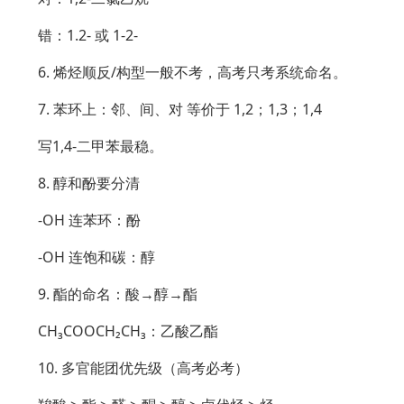
错：1.2- 或 1-2-
6. 烯烃顺反/构型一般不考，高考只考系统命名。
7. 苯环上：邻、间、对 等价于 1,2；1,3；1,4
写1,4-二甲苯最稳。
8. 醇和酚要分清
-OH 连苯环：酚
-OH 连饱和碳：醇
9. 酯的命名：酸→醇→酯
CH₃COOCH₂CH₃：乙酸乙酯
10. 多官能团优先级（高考必考）