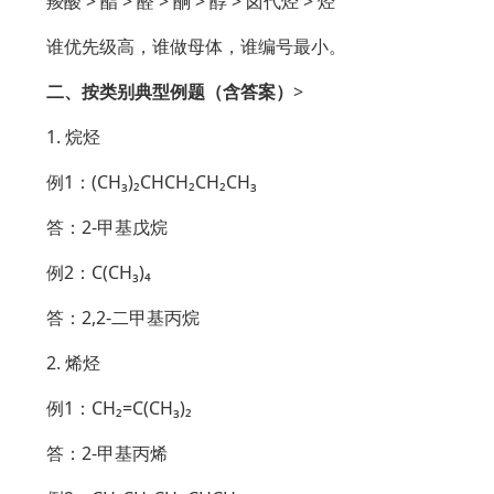
羧酸 > 酯 > 醛 > 酮 > 醇 > 卤代烃 > 烃
谁优先级高，谁做母体，谁编号最小。
二、按类别典型例题（含答案）
>
1. 烷烃
例1：(CH₃)₂CHCH₂CH₂CH₃
答：2-甲基戊烷
例2：C(CH₃)₄
答：2,2-二甲基丙烷
2. 烯烃
例1：CH₂=C(CH₃)₂
答：2-甲基丙烯