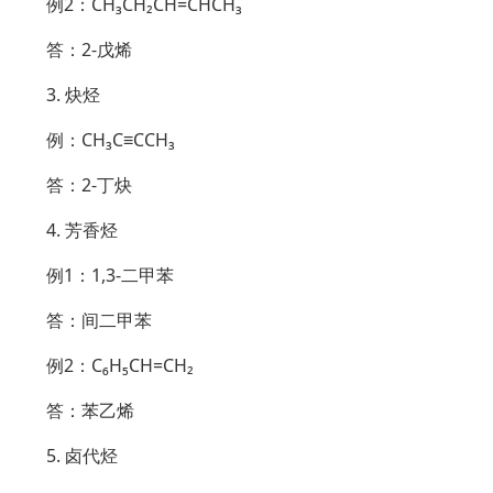
例2：CH₃CH₂CH=CHCH₃
答：2-戊烯
3. 炔烃
例：CH₃C≡CCH₃
答：2-丁炔
4. 芳香烃
例1：1,3-二甲苯
答：间二甲苯
例2：C₆H₅CH=CH₂
答：苯乙烯
5. 卤代烃