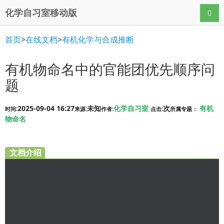
化学自习室移动版
导航
首页
>
在线文档
>
有机化学与合成推断
有机物命名中的官能团优先顺序问
题
2025-09-04 16:27
未知
化学自习室
次
有机
时间:
来源:
作者:
点击:
所属专题：
物命名
文档介绍