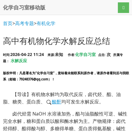
化学自习室移动版
导航
首页
>
高考专题
>
有机化学
高中有机物化学水解反应总结
2026-04-22 11:24
未知
化学自习室
次
时间:
来源:
作者:
点击:
所属专
水解反应
题：
版权申明
：凡是署名为“化学自习室”，意味着未能联系到原作者，请原作者看到后与我联
系（邮箱：79248376@qq.com）！
【导读】有机物水解均为取代反应，卤代烃、酯、油
脂、糖类、蛋白质、
酸酐
均可发生水解反应。
卤代烃需 NaOH 水溶液加热，酯与油脂酸性可逆、碱性
完全水解，糖和蛋白质以酸和酶水解为主。产物规律：卤代
烃得醇、酯得酸与醇、多糖得单糖、蛋白质得氨基酸，碱性