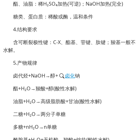
酯、油脂：稀H₂SO₄加热(可逆)；NaOH加热(完全)
糖类、蛋白质：稀酸或酶，温和条件
4.结构要求
含可断裂极性键：C-X、酯基、苷键、肽键；羧基一般不
水解。
5.产物规律
卤代烃+NaOH→醇+
卤化
钠
酯+H₂O→羧酸+醇(酸性水解)
油脂+H₂O→高级脂肪酸+甘油(酸性水解)
二糖+H₂O→两分子单糖
多糖+nH₂O→n单糖
酰胺基+H₂O+无机酸→羧酸+铵盐(酸性水解)