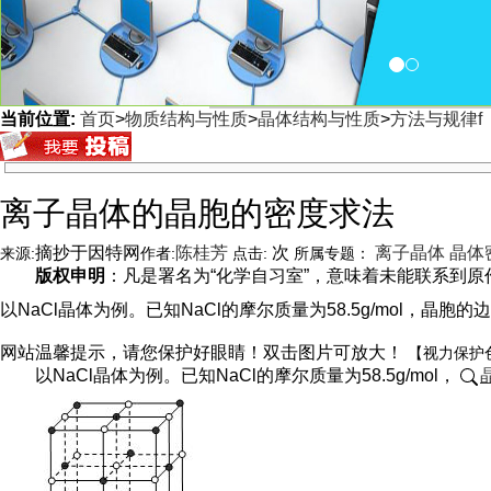
当前位置:
首页
>
物质结构与性质
>
晶体结构与性质
>
方法与规律f
<
离子晶体的晶胞的密度求法
摘抄于因特网
陈桂芳
次
离子晶体
晶体
来源:
作者:
点击:
所属专题：
版权申明
：凡是署名为“化学自习室”，意味着未能联系到原作者
以NaCl晶体为例。已知NaCl的摩尔质量为58.5g/mol，晶胞的
网站温馨提示，请您保护好眼睛！双击图片可放大！
【视力保护
以NaCl晶体为例。已知NaCl的摩尔质量为58.5g/mol，