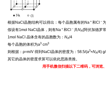
＋
－
根据NaCl晶胞结构可以得出：每个晶胞属有的Na
和Cl
＋
－
假设有1mol NaCl晶体，则有Na
和Cl
共
N
(阿伏加德罗常
A
1mol NaCl 晶体含有的晶胞数为：
N
/4
A
3
3
每个晶胞的体积为a
cm
3
则根据：ρ=m/V 得到NaCl晶体的密度为：58.5/(a
×
N
/4) g
A
其它的晶体的密度求算可以依此思路类推。
用手机微信扫描以下二维码，可浏览