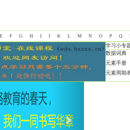
E
F
G
H
I
J
K
L
M
N
O
P
Q
学习小专
数据词典
元素手册
元素周期
Next