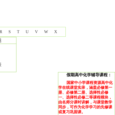
R
S
T
U
V
W
X
题
表
假期高中化学辅导课程：
国家中小学课程资源高中化
学在线课堂实录，涵盖必修第一
册、必修第二册、选择性必修
一、选择性必修二等课程模块，
由名师分课时讲解，与课堂教学
同步，可作为化学学习的先修课
或复习巩固课。