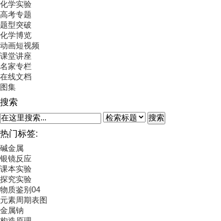
化学实验
高考专题
题型突破
化学博览
动画短视频
课堂讲座
名家专栏
在线文档
图集
搜索
搜索
热门标签:
碱金属
银镜反应
课本实验
探究实验
物质鉴别04
元素周期表图
金属钠
构造原理