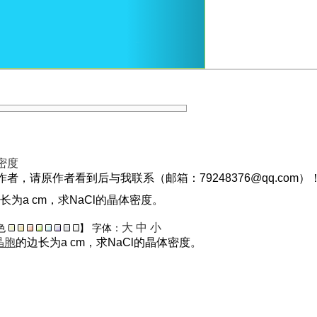
密度
，请原作者看到后与我联系（邮箱：79248376@qq.com）
边长为a cm，求NaCl的晶体密度。
大
中
小
色
】
字体：
晶胞
的边长为a cm，求NaCl的晶体密度。