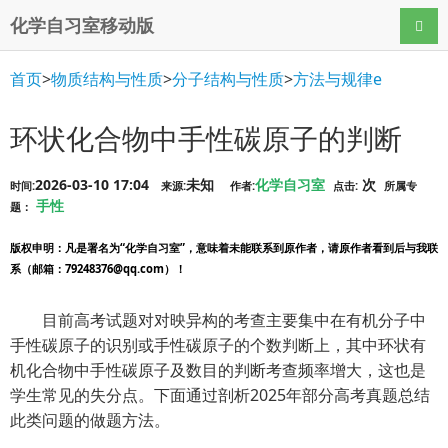
化学自习室移动版
导航
首页
>
物质结构与性质
>
分子结构与性质
>
方法与规律e
环状化合物中手性碳原子的判断
2026-03-10 17:04
未知
化学自习室
次
时间:
来源:
作者:
点击:
所属专
手性
题：
版权申明
：凡是署名为“化学自习室”，意味着未能联系到原作者，请原作者看到后与我联
系（邮箱：79248376@qq.com）！
目前高考试题对对映异构的考查主要集中在有机分子中
手性碳原子的识别或手性碳原子的个数判断上，其中环状有
机化合物中手性碳原子及数目的判断考查频率增大，这也是
学生常见的失分点。下面通过剖析2025年部分高考真题总结
此类问题的做题方法。