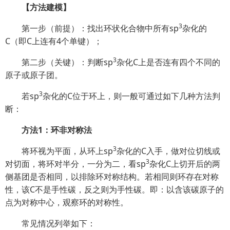
【方法建模】
3
第一步（前提）：找出环状化合物中所有sp
杂化的
C（即C上连有4个单键）；
3
第二步（关键）：判断sp
杂化C上是否连有四个不同的
原子或原子团。
3
若sp
杂化的C位于环上，则一般可通过如下几种方法判
断：
方法1：环非对称法
3
将环视为平面，从环上sp
杂化的C入手，做对位切线或
3
对切面，将环对半分，一分为二，看sp
杂化C上切开后的两
侧基团是否相同，以排除环对称结构。若相同则环存在对称
性，该C不是手性碳，反之则为手性碳。即：以含该碳原子的
点为对称中心，观察环的对称性。
常见情况列举如下：