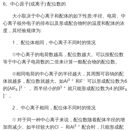
6。中心原子(或离子) 配位数的
大小取决于中心离子和配体的如下性质:半径、电荷、中
心离子核外电子的排布以及形成配合物时的温度和配体的浓
度，其经验规律为:
1 、配位体相同，中心离子不同时的情况
①中心离子的电荷数越高，配位数越大。可以按配位数
等于中心离子电荷数的二倍来计算一般配合物的配位数。
②相同电荷的中心离子的半径越大，其周围可容纳的配
3 ＋
－
体就越多，配位数就越大。如Al
和F
可以形成配位数为6
3 －
3 ＋
的[AlF
]
， 而半径小的B
就只能形成配位数为4 的[BF
6
4
－
]
。
2 、中心离子相同，配位体不同时的情况
①
对于同一种中心离子来说，配位数随着配体半径的增
3 ＋
加而减少。如半径较大的Cl － 和Al
配合时，只能形成配