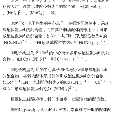
① 对于电子构型为d
、d
、d
的中心离子，当配体体
积较大时，多数形成配位数为4 的配合物 ，例如[ FeCl
] －
4
2 －
、[HgI
]
、[MnO
] － 等。
4
4
8
②对于d
电子构型的中心离子，在强场配位体中，易形
成配位数为4 的配合物，而在其它弱场配体的作用下，可形
2
＋
－
成配位数为6 的配合物，如
Ni
与CN
形成配位数为4 的
2
－
2
＋
[Ni (CN)
]
，与NH
形成配位数为6 的[Ni (NH
)
]
。
4
3
3
6
6
3
③电子构型为d
和d
的中心离子多形成配位数为6 的配
3 －
3 ＋
合物 ， 如[ Co ( CN) 6 ]
和[ Cr (NH
)
]
。
3
6
7
④电子构型为d
的中心离子与强场配位体形成配位为6
的配合物，与弱场配体形成配体形成配位数为4 的配合物，
2 ＋
－
4
－
2
＋
如Co
与CN
形成配位
数为6 的[Co (CN)
]
，Co
与
6
－
2
－
SCN
形成配位数为4 的[Co (SCN)
]
。
4
根据以上经验规律，我们来确定一些配合物的配位数。
例如Cs
CoCl
，因为ⅠA 和ⅡA族元素很难与一般的配体配
3
5