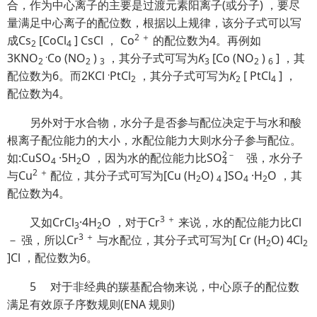
合，作为中心离子的主要是过渡元素阳离子(或分子) ，要尽
量满足中心离子的配位
数，根据以上规律，该分子式可以写
2
＋
成Cs
[CoCl
] CsCl ， Co
的配位数为4。再例如
2
4
.
3KNO
Co (NO
)
，其分子式可写为
K
[Co (NO
)
] ，其
2
2
3
3
2
6
.
配位数为6。而2KCl
PtCl
，其分子式可写为
K
[ PtCl
] ，
2
2
4
配位数为4。
另外对于水合物，水分子是否参与配位决定于与水和酸
根离子配位能力的大小，水配位能力大则水分子参与配位。
2
－
如:CuSO
·5H
O ，因为水的配位能力比S
O
强，水分子
4
2
4
2 ＋
与Cu
配位，其分子式可写为[Cu (H
O)
]SO
·H
O ，其
2
4
4
2
配位数为4。
3 ＋
又如CrCl
·4H
O ，对于Cr
来说，水的配位能力比Cl
3
2
3 ＋
－ 强，所以Cr
与水配位，其分子式可写为[ Cr (H
O) 4Cl
2
2
]Cl ，配位数为6。
5 对于非经典的羰基配合物来说，中心原子的配位数
满足有效原子序数规则(ENA 规则)