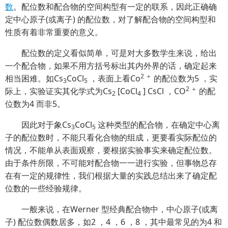
数
。配位数和配合物的空间构型有一定的联系，因此正确确
定中心原子(或离子) 的配位数，对了解配合物的空间构型和
性质有着非常重要的意义。
配位数的定义看似简单，可是对大多数学生来说，给出
一个配合物，如果不用方括号标出其内外界的话，确定起来
2 ＋
相当困难。如Cs
CoCl
，表面上看Co
的配位数为5 ，实
3
5
2 ＋
际上，实验证实其化学式为Cs
[CoCl
] CsCl ，CO
的配
2
4
位数为4 而非5。
因此对于象Cs
CoCl
这种类型的配合物，在确定中心离
3
5
子的配位数时，不能只看化合物的组成，更要看实际配位的
情况，不能单从表面观察，要根据实验事实来确定配位数。
由于条件所限，不可能对配合物一一进行实验，但事物总存
在有一定的规律性，我们根据大量的实践总结出来了确定配
位数的一些经验规律。
一般来说，在Werner 型经典配合物中，中心原子(或离
子) 配位数偶数居多，如2 ，4 ，6 ，8 ，其中最常见的为4 和