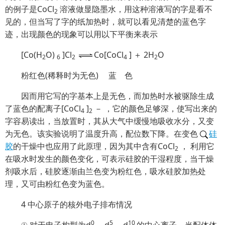
的例子是CoCl
溶液做显
隐墨水，用这种溶液写的字是看不
2
见的，但当写了字的纸加热时，就可以看见清楚的蓝色字
迹，出现颜色的现象可以用以下平衡来表示
[Co(H
O)
]Cl
Co[CoCl
] ＋ 2H
O
2
6
2
4
2
粉红色(稀释时为无色) 蓝 色
因而用它写的字基本上是无色，而加热时水被驱除生成
了蓝色的配离子[CoCl
]
－ ，它的颜色足够深，使写出来的
4
2
字容易读出，当放置时，其从
大气中缓慢地吸收水分，又变
为无色。该实验说明了温度升高，配位数下降。在变色
硅
胶
的干燥中也应用了此原理，因为其中含有CoCl
， 利用它
2
在吸水时发生的颜色变化，可表示硅胶的干湿程度，当干燥
剂吸水后，硅胶逐渐由兰色变为粉红色，吸水硅胶加热处
理，又可由粉红色变为蓝色。
4 中心原子的核外电子排布情况
0
5
10