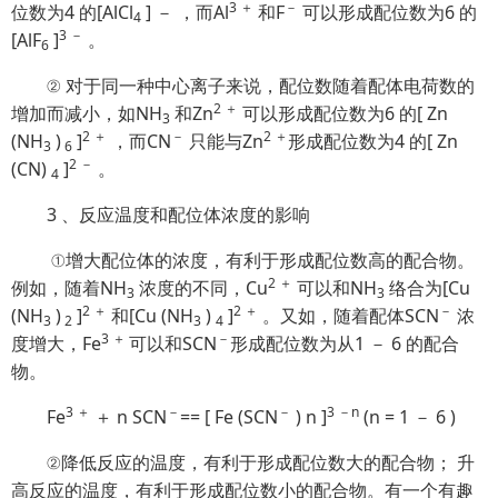
3 ＋
－
位数为4 的[AlCl
] － ，而Al
和F
可以形成配位数为6 的
4
3 －
[AlF
]
。
6
②
对于同一种中心离子来说，配位数随着配体电荷数的
2 ＋
增加而减小，如NH
和Zn
可以形成配位数为6 的[ Zn
3
2 ＋
－
2 ＋
(NH
)
]
，而CN
只能与Zn
形成配位数为4 的[ Zn
3
6
2 －
(CN)
]
。
4
3 、反应温度和配位体浓度的影响
①增大配位体的浓度，有利于形成配位数高的配合物。
2 ＋
例如，随着NH
浓度的不同，Cu
可以和NH
络合为[Cu
3
3
2 ＋
2 ＋
－
(NH
)
]
和[Cu (NH
)
]
。又如，随着配体SCN
浓
3
2
3
4
3 ＋
－
度增大，Fe
可以和SCN
形成配位数为从1 － 6 的配合
物。
3 ＋
－
－
3 －n
Fe
＋ n SCN
== [ Fe (SCN
) n ]
(n = 1 － 6 )
②
降低反应的温度，有利于形成配位数大的配合物； 升
高反应的温度，有利于形成配位数小的配合物。有一个有趣