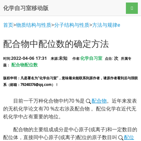
化学自习室移动版
导航
首页
>
物质结构与性质
>
分子结构与性质
>
方法与规律e
配合物中配位数的确定方法
2022-04-06 17:31
未知
化学自习室
次
时间:
来源:
作者:
点击:
所属专
配合物配位数
题：
版权申明
：凡是署名为“化学自习室”，意味着未能联系到原作者，请原作者看到后与我联
系（邮箱：79248376@qq.com）！
目前一千万种化合物中约70 %是
配合物
。近年来发表
的无机化学论文有70 %左右涉及配合物 。配位化学在近代无
机化学中占有重要的地位。
配合物的主要组成成分是中心原子(或离子)和一定数目的
配位体，直接同中心原子(或离子)配位的原子数目叫
配位