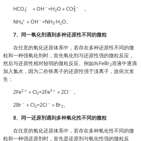
－
－
2
－
HC
O
＋OH
=H
O＋C
O
，
3
2
3
＋
－
NH
＋OH
=NH
·H
O。
4
3
2
7、同一氧化剂遇到多种还原性不同的微粒
在任意的氧化还原体系中，若存在多种还原性不同的微
粒和一种强氧化剂时，首先氧化剂与还原性强的微粒反应，
然后与还原性相对较弱的微粒反应。例如向FeBr
溶液中逐滴
2
加入氯水，因为二价铁离子的还原性强于溴离子，故依次发
生：
2＋
3＋
－
2Fe
＋Cl
=2Fe
＋2Cl
，
2
－
－
2Br
＋Cl
=2Cl
＋Br
。
2
2
8、同一还原剂遇到多种氧化性不同的微粒
在任意的氧化还原体系中，若存在多种氧化性不同的微
粒和一种强还原剂时，首先是还原剂与氧化性强的微粒反