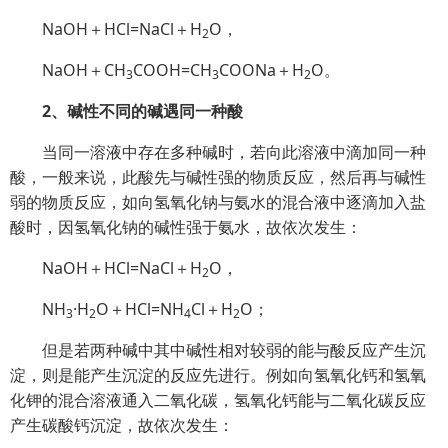
NaOH＋HCl=NaCl＋H
O，
2
NaOH＋CH
COOH=CH
COONa＋H
O。
3
3
2
2、碱性不同的碱遇同一种酸
当同一溶液中存在多种碱时，若向此溶液中滴加同一种
酸，一般来说，此酸先与碱性强的物质反应，然后再与碱性
弱的物质反应，如向氢氧化钠与氨水的混合液中逐滴加入盐
酸时，因氢氧化钠的碱性强于氨水，故依次发生：
NaOH＋HCl=NaCl＋H
O，
2
NH
·H
O＋HCl=NH
Cl＋H
O；
3
2
4
2
但是若两种碱中其中碱性相对较弱的能与酸反应产生沉
淀，则是能产生沉淀的反应先进行。例如向氢氧化钙和氢氧
化钾的混合溶液通入二氧化碳，氢氧化钙能与二氧化碳反应
产生碳酸钙沉淀，故依次发生：