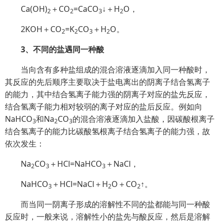
Ca(OH)
＋CO
=CaCO
↓＋H
O，
2
2
3
2
2KOH＋CO
=K
CO
＋H
O。
2
2
3
2
3、不同的盐遇同一种酸
当向含有多种盐组成的混合溶液逐滴加入同一种酸时，
其反应的先后顺序主要取决于盐电离出的阴离子结合氢离子
的能力，其中结合氢离子能力强的阴离子对应的盐先反应，
结合氢离子能力相对较弱的离子对应的盐后反应。例如向
NaHCO
和Na
CO
的混合溶液逐滴加入盐酸，因碳酸根离子
3
2
3
结合氢离子的能力比碳酸氢根离子结合氢离子的能力强，故
依次发生：
Na
CO
＋HCl=NaHCO
＋NaCl，
2
3
3
NaHCO
＋HCl=NaCl＋H
O＋CO
↑。
3
2
2
而当同一阴离子形成的溶解性不同的盐都能与同一种酸
反应时，一般来说，溶解性小的盐先与酸反应，然后是溶解