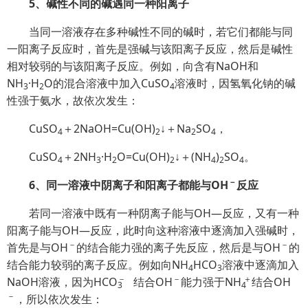
5、碱性不同的碱遇同一种阳离子
当同一溶液存在多种碱性不同的碱时，若它们都能与同
一阳离子反应时，首先是强碱与该阳离子反应，然后是碱性
相对较弱的与该阳离子反应。例如，向含有NaOH和
NH
·H
O的混合溶液中加入CuSO
溶液时，因氢氧化钠的碱
3
2
4
性强于氨水，故依次发生：
CuSO
＋2NaOH=Cu(OH)
↓＋Na
SO
，
4
2
2
4
CuSO
＋2NH
·H
O=Cu(OH)
↓＋(NH
)
SO
。
4
3
2
2
4
2
4
－
6、同一溶液中阴离子和阳离子都能与OH
反应
若同一溶液中既有一种阴离子能与OH—反应，又有一种
阳离子能与OH—反应，此时向这种溶液中逐滴加入强碱时，
－
－
首先是与OH
的结合能力强的离子先反应，然后是与OH
的
结合能力较弱的离子反应。例如向NH
HCO
溶液中逐滴加入
4
3
－
－
＋
NaOH溶液，因为HC
O
结合OH
能力强于
NH
结合OH
3
4
－
，所以依次发生：