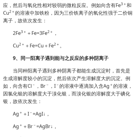
3＋
应，然后与氧化性相对较弱的微粒反应。例如向含有Fe
和
2＋
Cu
的溶液中加铁粉，因为三价铁离子的氧化性强于二价铜
离子，故依次发生：
3＋
2＋
2Fe
＋Fe=3Fe
，
2＋
2＋
Cu
＋Fe=Cu＋Fe
。
9、同一阳离子遇到能与之反应的多种阴离子
当同种阳离子遇到多种阴离子都能生成沉淀时，首先是
生成溶解度较小的沉淀，然后依次产生溶解度大的沉淀。例
－
－
－
＋
如，向含有Cl
，Br
，I
的溶液中逐滴加入含Ag
的溶液，
因氯化银的溶解度大于溴化银，而溴化银的溶解度大于碘化
银，故依次发生：
＋
－
Ag
＋I
=AgI↓，
＋
－
Ag
＋Br
=AgBr↓，