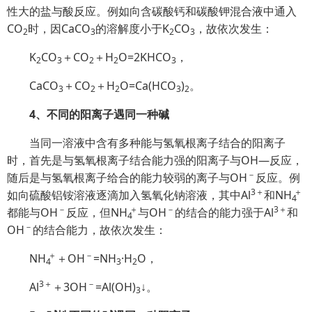
性大的盐与酸反应。例如向含碳酸钙和碳酸钾混合液中通入
CO
时，因CaCO
的溶解度小于K
CO
，故依次发生：
2
3
2
3
K
CO
＋CO
＋H
O=2KHCO
，
2
3
2
2
3
CaCO
＋CO
＋H
O=Ca(HCO
)
。
3
2
2
3
2
4、不同的阳离子遇同一种碱
当同一溶液中含有多种能与氢氧根离子结合的阳离子
时，首先是与氢氧根离子结合能力强的阳离子与OH—反应，
－
随后是与氢氧根离子给合的能力较弱的离子与OH
反应。例
3＋
＋
如向硫酸铝铵溶液逐滴加入氢氧化钠溶液，其中Al
和
NH
4
－
＋
－
3＋
都能与OH
反应，但
NH
与OH
的结合的能力强于Al
和
4
－
OH
的结合能力，故依次发生：
＋
－
NH
＋OH
=NH
·H
O，
4
3
2
3＋
－
Al
＋3OH
=Al(OH)
↓。
3