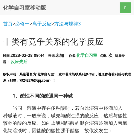
化学自习室移动版
导航
首页
>
必修一
>
离子反应
>
方法与规律3
十类有竟争关系的化学反应
2023-02-28 09:44
未知
化学自习室
次
时间:
来源:
作者:
点击:
所属专
反应先后
题：
版权申明
：凡是署名为“化学自习室”，意味着未能联系到原作者，请原作者看到后与我联
系（邮箱：79248376@qq.com）！
1、酸性不同的酸遇同一种碱
当同一溶液中存在多种酸时，若向此溶液中逐滴加入一
种碱液时，一般来说，碱先与酸性强的酸反应，然后与酸性
较弱的酸的反应。如向盐酸和醋酸的混合溶液逐滴加入氢氧
化钠溶液时，因盐酸的酸性强于醋酸，故依次发生：