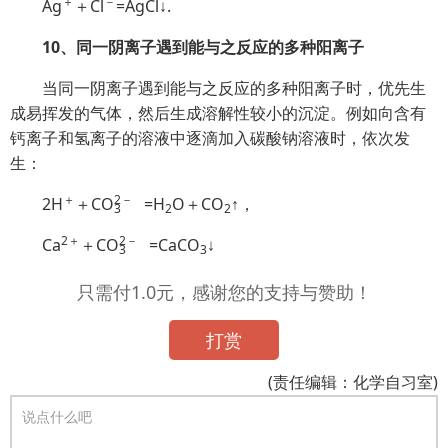
＋
－
Ag
＋Cl
=AgCl↓.
10、同一阴离子遇到能与之反应的多种阳离子
当同一阴离子遇到能与之反应的多种阳离子时，优先生
成易挥发的气体，然后生成溶解性较小的沉淀。例如向含有
钙离子和氢离子的溶液中逐滴加入碳酸钠溶液时，依次发
生：
＋
2
－
2H
＋C
O
=H
O＋CO
↑，
3
2
2
2＋
2
－
Ca
＋C
O
=CaCO
↓
3
3
只需付1.0元，感谢您的支持与赞助！
打赏
(责任编辑：化学自习室)
说点什么吧