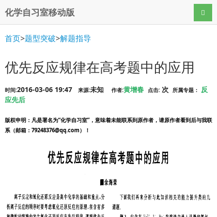
化学自习室移动版
导航
首页
>
题型突破
>
解题指导
优先反应规律在高考题中的应用
2016-03-06 19:47
未知
黄增春
次
反
时间:
来源:
作者:
点击:
所属专题：
应先后
版权申明
：凡是署名为“化学自习室”，意味着未能联系到原作者，请原作者看到后与我联
系（邮箱：79248376@qq.com）！