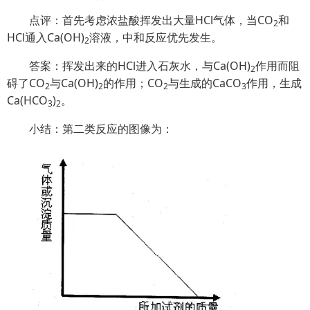
点评：首先考虑浓盐酸挥发出大量HCl气体，当CO
和
2
HCl通入Ca(OH)
溶液，中和反应优先发生。
2
答案：挥发出来的HCl进入石灰水，与Ca(OH)
作用而阻
2
碍了CO
与Ca(OH)
的作用；CO
与生成的CaCO
作用，生成
2
2
2
3
Ca(HCO
)
。
3
2
小结：第二类反应的图像为：