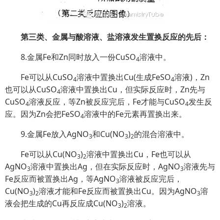
第三类、金属与酸溶液、盐溶液发生置换反应的先后：
8.金属Fe和Zn同时放入一份CuSO
溶液中。
4
Fe可以从CuSO
溶液中置换出Cu(生成FeSO
溶液)，Zn
4
4
也可以从CuSO
溶液中置换出Cu，但实际反应时，Zn先与
4
CuSO
溶液反应，等Zn被反应完后，Fe才能与CuSO
发生反
4
4
应。因为Zn会把FeSO
溶液中的Fe元素再置换出来。
4
9.金属Fe放入AgNO
和Cu(NO
)
的混合溶液中。
3
3
2
Fe可以从Cu(NO
)
溶液中置换出Cu，Fe也可以从
3
2
AgNO
溶液中置换出Ag，但在实际反应时，AgNO
溶液先与
3
3
Fe反应而被置换出Ag，等AgNO
溶液被反应完后，
3
Cu(NO
)
溶液才能和Fe反应而被置换出Cu。因为AgNO
溶
3
2
3
液会把生成的Cu再反应成Cu(NO
)
溶液。
3
2