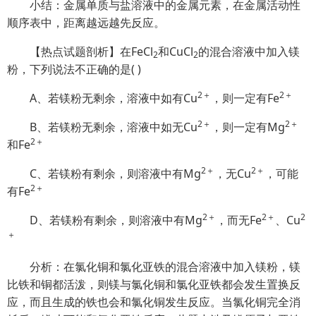
小结：金属单质与盐溶液中的金属元素，在金属活动性
顺序表中，距离越远越先反应。
【热点试题剖析】在FeCl
和CuCl
的混合溶液中加入镁
2
2
粉，下列说法不正确的是( )
2＋
2＋
A、若镁粉无剩余，溶液中如有Cu
，则一定有Fe
2＋
2＋
B、若镁粉无剩余，溶液中如无Cu
，则一定有Mg
2＋
和Fe
2＋
2＋
C、若镁粉有剩余，则溶液中有Mg
，无Cu
，可能
2＋
有Fe
2＋
2＋
2
D、若镁粉有剩余，则溶液中有Mg
，而无Fe
、Cu
＋
分析：在氯化铜和氯化亚铁的混合溶液中加入镁粉，镁
比铁和铜都活泼，则镁与氯化铜和氯化亚铁都会发生置换反
应，而且生成的铁也会和氯化铜发生反应。当氯化铜完全消