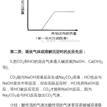
第二类、吸收气体或溶解沉淀时的反应先后：
5.把CO
和HCl的混合气体通入碱溶液[NaOH、Ca(OH)
2
2
等]。
CO
能与NaOH溶液反应生成Na
CO
溶液，HCl也会与
2
2
3
NaOH发生中和反应，但在实际反应时，HCl先和NaOH反
应，等HCl被反应完后，CO
才能和NaOH反应。因为
2
Na
CO
会与HCl反应放出CO
气体。
2
3
2
小结：酸性强的气体比酸性弱的气体更容易被碱溶液吸