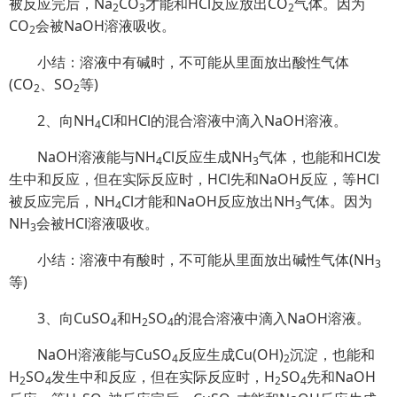
被反应完后，Na
CO
才能和HCl反应放出CO
气体。因为
2
3
2
CO
会被NaOH溶液吸收。
2
小结：溶液中有碱时，不可能从里面放出酸性气体
(CO
、SO
等)
2
2
2、向NH
Cl和HCl的混合溶液中滴入NaOH溶液。
4
NaOH溶液能与NH
Cl反应生成NH
气体，也能和HCl发
4
3
生中和反应，但在实际反应时，HCl先和NaOH反应，等HCl
被反应完后，NH
Cl才能和NaOH反应放出NH
气体。因为
4
3
NH
会被HCl溶液吸收。
3
小结：溶液中有酸时，不可能从里面放出碱性气体(NH
3
等)
3、向CuSO
和H
SO
的混合溶液中滴入NaOH溶液。
4
2
4
NaOH溶液能与CuSO
反应生成Cu(OH)
沉淀，也能和
4
2
H
SO
发生中和反应，但在实际反应时，H
SO
先和NaOH
2
4
2
4