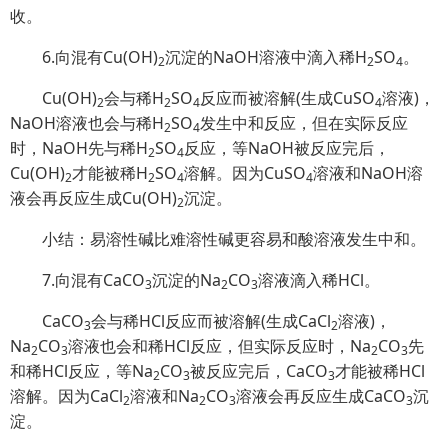
收。
6.向混有Cu(OH)
沉淀的NaOH溶液中滴入稀H
SO
。
2
2
4
Cu(OH)
会与稀H
SO
反应而被溶解(生成CuSO
溶液)，
2
2
4
4
NaOH溶液也会与稀H
SO
发生中和反应，但在实际反应
2
4
时，NaOH先与稀H
SO
反应，等NaOH被反应完后，
2
4
Cu(OH)
才能被稀H
SO
溶解。因为CuSO
溶液和NaOH溶
2
2
4
4
液会再反应生成Cu(OH)
沉淀。
2
小结：易溶性碱比难溶性碱更容易和酸溶液发生中和。
7.向混有CaCO
沉淀的Na
CO
溶液滴入稀HCl。
3
2
3
CaCO
会与稀HCl反应而被溶解(生成CaCl
溶液)，
3
2
Na
CO
溶液也会和稀HCl反应，但实际反应时，Na
CO
先
2
3
2
3
和稀HCl反应，等Na
CO
被反应完后，CaCO
才能被稀HCl
2
3
3
溶解。因为CaCl
溶液和Na
CO
溶液会再反应生成CaCO
沉
2
2
3
3
淀。