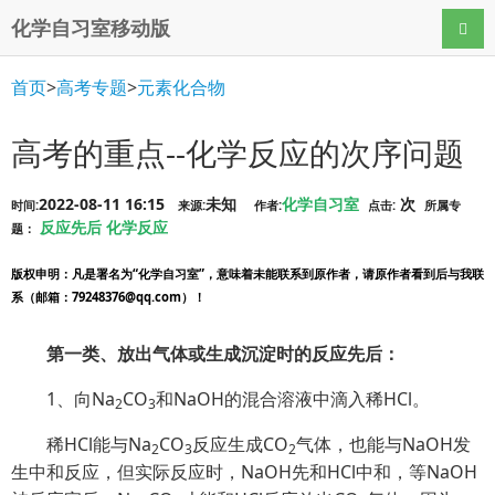
化学自习室移动版
导航
首页
>
高考专题
>
元素化合物
高考的重点--化学反应的次序问题
2022-08-11 16:15
未知
化学自习室
次
时间:
来源:
作者:
点击:
所属专
反应先后
化学反应
题：
版权申明
：凡是署名为“化学自习室”，意味着未能联系到原作者，请原作者看到后与我联
系（邮箱：79248376@qq.com）！
第一类、放出气体或生成沉淀时的反应先后：
1、向Na
CO
和NaOH的混合溶液中滴入稀HCl。
2
3
稀HCl能与Na
CO
反应生成CO
气体，也能与NaOH发
2
3
2
生中和反应，但实际反应时，NaOH先和HCl中和，等NaOH