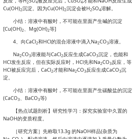
反应，等H
SO
被反应完后，CuSO
才能和NaOH反应生成
2
4
4
Cu(OH)
沉淀。因为Cu(OH)
沉淀会被H
SO
溶解。
2
2
2
4
小结：溶液中有酸时，不可能在里面产生碱的沉淀
[Cu(OH)
、Mg(OH)
等]
2
2
4、向CaCl
和HCl的混合溶液中滴入Na
CO
溶液。
2
2
3
Na
CO
溶液能与CaCl
反应生成CaCO
沉淀，也能和
2
3
2
3
HCl发生反应，但在实际反应时，HCl先和Na
CO
反应，等
2
3
HCl被反应完后，CaCl
才能和Na
CO
反应生成CaCO
沉
2
2
3
3
淀。
小结：溶液中有酸时，不可能在里面产生碳酸盐的沉淀
(CaCO
、BaCO
等)
3
3
【热点试题剖析】研究性学习：探究实验室中久置的
NaOH的变质程度。
［研究方案］先称取13.3g 的NaOH样品(杂质为