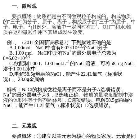
一、微粒观
要点概述：物质都是由不同微观粒子构成的。构成物质
的“三子”为分子、原子、离子，构成原子的“三子”为质子、中
1
+
—
子、电子、
H例外。溶液中一定同时有H
、OH
和水,物
1
质在这些微粒作用下其组成发生改变。
例1、（2011全国新课标卷7）下列叙述正确的是
23
A.1.00mol NaCl中含有6.02×10
个NaCl分子
+
B. 1.00 mol NaCl中所有Na
的最外层电子总数为
23
8×6.02×10
-1
C.欲配制1.00 L 1.00 mol.L
的NaCl溶液，可将58.5 g NaCl
溶于1.00 L水中
D.电解58.5g熔融的NaCl，能产生22.4L氯气（标准状
况）、23.0g金属钠
解析：
NaCl
的构成微粒是离子而不是分子A选项错误，
+
Na
的最外层电子为8 ，B选项正确。
物质的量浓度配制中溶
液的体积不等于溶剂的体积，
C
选项错误。
电解58.5g熔融的
NaCl，能产生11.2L氯气（标准状况）D选项错误。
二、元素观
要点概述：
①
建立以某元素为核心的物质家族。元素是同