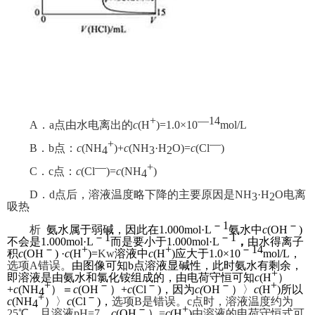
+
—14
A．a点由水电离出的
c
(H
)=1.0×10
mol/L
+
—
B．b点：
c
(NH
)+
c
(NH
·H
O)=
c
(Cl
)
4
3
2
—
+
C．c点：
c
(Cl
)=
c
(NH
)
4
D．d点后，溶液温度略下降的主要原因是NH
·H
O电离
3
2
吸热
－1
－
析
氨水属于弱碱，因此在1.000mol·L
氨水中
c
(OH
)
－1
－1
不会是1.000mol·L
而是要小于1.000m
ol·L
，
由水得离子
－
+
+
－14
积
c
(OH
) ·
c
(H
)=
Kw
溶液中
c
(H
)应大于1.0×10
mol/L，
选项A错误。
由图像可知b点溶液显碱性，此时氨水有剩余，
+
即溶液是由氨水和氯化铵组成的，由电荷守恒可知
c
(H
）
+
－
－
－
+
+
c
(NH
）＝
c
(OH
）+
c
(Cl
)，因为
c(
OH
）
〉
c
(H
)
所以
4
+
－
c
(NH
）
〉
c
(Cl
)
，
选项B是错误。c点时，溶液温度约为
4
－
+
25℃，且溶液pH=7，
c
(OH
）
=
c
(H
)
由溶液的
电荷守恒式可