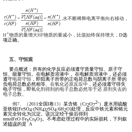
=
=
,
水不断稀释电离平衡向右移动，
+
H
物质的量增大HF物质的量减小，比值始终保持增大，
D
选
项正确。
五、守恒观
要点概述：所有的化学反应必须遵守质量守恒、原子守
恒、能量守恒。在电解质溶液中， 在电解质溶液中，还必须
遵
守
电荷守恒
，即阳离子所带
的正电荷总数与阴离子所 带的
负电荷总数必然相等
。在氧化还原反应中，
还必须遵守得失
电子守恒，即
氧化剂得到的
电子总数必然等于还 原剂失去的
电子总数。
2-
例7、（
2011
全国I卷
13）
某含铬（Cr
O
）废水用硫酸
2
7
亚铁铵[FeSO
·(NH
)
SO
·6H
O]处理，反应中铁元素和铬元
4
4
2
4
2
素完全转化为沉
淀。该沉淀经干燥后得到
n
molFeO·Fe
Cr
O
。不考虑处理过程中的实际损耗，下列叙
y
x
3
述
错误
的是 A