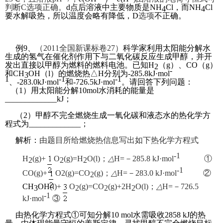
判断C选项正确。
d
点后溶液中主要物质是NH
Cl，而NH
Cl
4
4
要水解吸热，所以温度会略有降低，D
选项
不正确。
例9、
（2011全国新课标卷27）
科学家利用太阳能分解水
生成的氢气在催化剂作用下与二氧化碳反应生成甲醇，并开
发出直接以甲醇为
燃料的燃料电池。已知H
（g）、CO（g）
2
-
和CH
OH（l）的燃烧热△H分别为-285.8kJ·mol
3
1
-1
-1
、-283.0kJ·mol
和-726.5kJ·mol
。请
回答下列问题：
（1）用太阳能分解10mol水消耗的能量是
_____________kJ；
（2）甲醇不完全燃烧生成一氧化碳和液态水的热化学方
程式为_____________；
解析：
由题目所给燃烧热信息写出如下热化学方程式
-1
H
(g)+
O
(g)=H
O(l)；
△
H=－285.8 kJ·mol
①
2
2
2
-1
CO(g)+
O2(g)=CO
(g)；
△
H=－283.0 kJ·mol
②
2
CH
OH
(l)+
O
(g)=CO
(g)+2H
O(l)；
△
H=－726.5
3
2
2
2
-1
kJ·mol
③
由热化学方程式①可知分解10 mol水需吸收2858 kJ的热