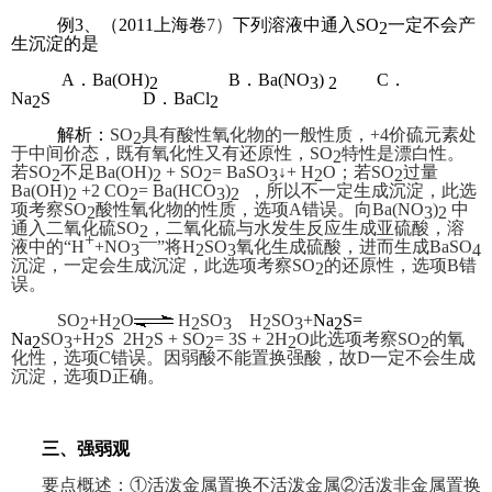
例3、（
2011
上海卷
7）
下列溶液中通入SO
一定不会产
2
生沉淀的是
A．Ba(OH)
B．Ba(NO
)
C
．
2
3
2
Na
S D．BaCl
2
2
解析：
SO
具有酸性氧化物的一般性质，+4价硫元素处
2
于中间价态，既有氧化性又有还原性，SO
特性是漂白性。
2
若SO
不足Ba(OH)
+ SO
= BaSO
↓+ H
O；若SO
过量
2
2
2
3
2
2
Ba(OH)
+2 CO
= Ba(HCO
)
，所以不一定生成沉淀，此选
2
2
3
2
项考察SO
酸性氧化物的性质，选项A错误。向Ba(NO
)
中
2
3
2
通入二氧化硫SO
，二氧化硫与水发生反应生成亚硫酸，溶
2
+
—
液中的“H
+NO
”将H
SO
氧化生成硫酸，进而生成BaSO
3
2
3
4
沉淀，一定会生成沉淀，此选项考察SO
的还原性，选项B错
2
误。
SO
+H
O
H
SO
H
SO
+
Na
S=
2
2
2
3
2
3
2
Na
SO
+H
S 2H
S + SO
= 3S + 2H
O此选项考察SO
的氧
2
3
2
2
2
2
2
化性，选项C错误。因弱酸不能置换强酸，故D一定不会生成
沉淀，选项D正确。
三、强弱观
要点概述：①活泼金属置换不活泼金属②活泼非金属置换