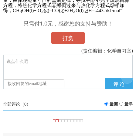
量，由体现能量守恒的盖斯定律，寻找
甲醇不完全燃烧
目标
方程，将
热化学
方程式②颠倒过来与
热化学
方程式③相加
-1
得，CH
OH(l)+ O
(g)=CO(g)+2H
O(l)
△
H=-443.5kJ·mol
3
2
2
只需付1.0元，感谢您的支持与赞助！
打赏
(责任编辑：化学自习室)
说点什么吧
全部评论（
0
）
最新
最早