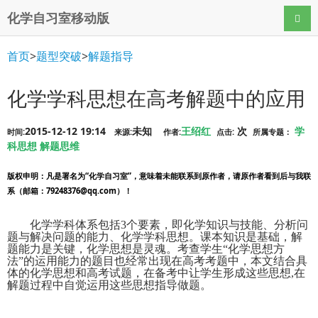
化学自习室移动版
导航
首页
>
题型突破
>
解题指导
化学学科思想在高考解题中的应用
2015-12-12 19:14
未知
王绍红
次
学
时间:
来源:
作者:
点击:
所属专题：
科思想
解题思维
版权申明
：凡是署名为“化学自习室”，意味着未能联系到原作者，请原作者看到后与我联
系（邮箱：79248376@qq.com）！
化学学科体系包括3个要素，即化学知识与技能、分析问
题与解决问题的能力、化学学科思想。课本知识是基础，解
题能力是关键，化学思想是灵魂。考查学生“化学思想方
法”的运用能力的题目也经常出现在高考考题中，本文结合具
体的化学思想和高考试题，在备考中让学生形成这些思想,在
解题过程中自觉运用这些思想指导做题。