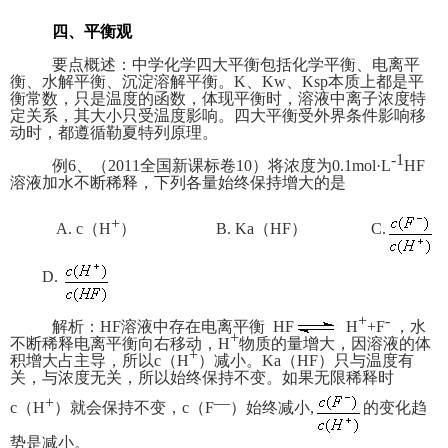
四、平衡观
要点概述：中学化学四大平衡包括化学平衡、电离平
衡、水解平衡、沉淀溶解平衡。K、Kw、Ksp本质上都是平
衡常数，只是温度的函数，体现平衡时，溶液中离子浓度特
定关系，其大小只受温度影响。四大平衡受外界条件影响移
动时，都遵循勒夏特列原理。
-1
例6、（2011全国新课标卷10）将浓度为0.1mol·L
HF
溶液加水不断稀释，下列各量始终保持增大的是
+
A. c（H
） B. Ka（HF） C.
D.
+
-
解析：HF溶液中存在电离平衡 HF
H
+F
，水
+
不断稀释电离平衡向右移动，H
物质的量增大，因溶液的体
+
积增大占主导，所以c（H
）减小。Ka（HF）只与温度有
关，与浓度无关，所以始终保持不变。如果无限稀释时
+
—
c（H
）就会保持不变，c（F
）始终减小,
的变化趋
势是减小。