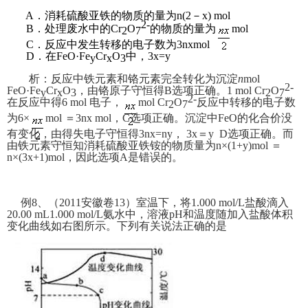
A．消耗硫酸亚铁的物质的量为n(2－x) mol
2-
B．处理废水中的Cr
O
的物质的量为
mol
2
7
C．反应中发生转移的电子数为3nxmol
D．在FeO·Fe
Cr
O
中，3x=y
y
x
3
析：
反应中铁元素和铬元素完全转化为沉淀
n
mol
2-
FeO·Fe
Cr
O
，
由
铬原子守恒得B选项正确。1 mol Cr
O
y
x
3
2
7
2-
在反
应中得6 mol 电子，
mol Cr
O
反
应中转移的电子数
2
7
为
6
×
mol ＝3nx mol，C选项正确。沉淀中FeO的化合价
没
有变化，由得失电子守恒得3nx=ny， 3x＝y D选项正确。
而
由铁元素守恒知消耗硫酸亚铁铵的物质量为
n
×(1+y)mol ＝
n×(3x+1)mol，因此选项A是错误的。
例8、（2011安徽卷13）室温下，将
1.000 mol/L
盐酸滴入
20.00 mL1.000 mol/L
氨水中，溶液
pH
和温度随加入盐酸体
积
变化
曲线如右图所示。下列有关说法正确的是