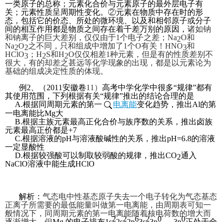
一类原子的总称；元素化合价与元素原子的最外层电子有
关；元素性质呈周期性变化。
②
元素在物质中存在时的形
态，包括它的价态、所处的微环境、以及和相邻原子或分子
间的相互作用都是物质之间存在着千差万别的原因，
诸如钠
和钠离子的巨大差别，仅仅由于1个电子之差；Na
O和
2
Na
O
之不同，只和组成中增加了1个O有关！HNO
和
2
2
3
HClO
；H
S和H
O仅仅相差1种元素，但是有的性质差别不
3
2
2
很大，有的却差之甚远等化学现象的出现，都是以元素论为
基础的组成决定性质的体现。
例2、（2011
安徽卷
11）
高考中学化学中很多“规律”都有
其使用范围，下列根据有关“规律”推出的结论合理的是
A.根据同周期元素的第一
电离能
变化趋势，推出Al的第
一电离能比Mg大
B.根据主族元素最高正化合价与族序数的关系，推出卤族
元素最高正价都是+7
C.根据溶液的pH与溶液酸碱性的关系，推出pH=6.8的溶液
一定显酸性
D.根据较强酸可以制取较弱酸的规律，推出CO
通入
2
NaClO溶液中能生成HClO
解析
：
气态电中性基态原子失去一个电子转化为气态基态
正离子所需要的最低能量叫做第一电离能，由周期表可知一
般情况下，同周期元素的第一电离能随着核电荷数的增大而
2
2
6
2
0
0
逐渐增大，但
Mg
的电子排布1s
2s
2p
3s
3p
，3p
正处于全