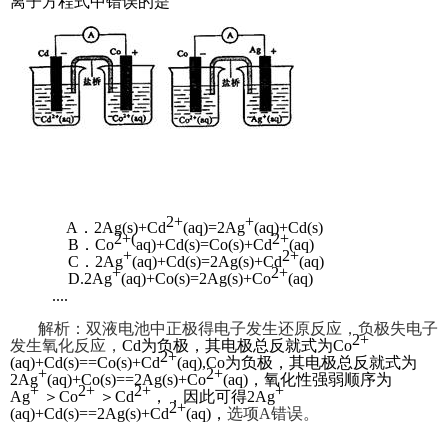
离子方程式中错误的是
2+
+
A．2Ag(s)+Cd
(aq)=2Ag
(aq)+Cd(s)
2+(
2+
B．Co
aq)+Cd(s)=Co(s)+Cd
(aq)
+
2+
C．2Ag
(aq)+Cd(s)=2Ag(s)+Cd
(aq)
+
2+
D.2Ag
(aq)+Co(s)=2Ag(s)+Co
(aq)
.
.
.
.
解析：双液电池中正极得电子发生还原反应，负极失电子
2+
发生氧化反应，
Cd
为负极，其电极总反就式为
Co
2+
(aq)+Cd(s)==Co(s)+Cd
(aq),
Co
为负极，其电极总反就式为
+
2+
2Ag
(aq)+Co(s)==2Ag(s)+Co
(aq)，氧化性强弱顺序为
+
2+
2+
+
Ag
＞Co
＞Cd
，，因此可得2Ag
2+
(aq)+Cd(s)==2Ag(s)+Cd
(aq)，
选项A错误。