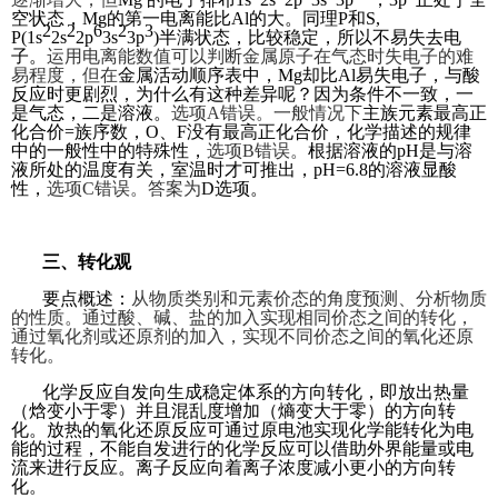
空状态，Mg的第一电离能比Al的大。同理
P
和S,
2
2
6
2
3
P(1s
2s
2p
3s
3p
)半满状态，比较稳定，所以不易失去电
子。
运用电离能数值可以判断金属原子在气态时失电子的难
易程度，但在
金属活动顺序表中，Mg却比Al易失电子，与酸
反应时更剧烈，为什么有这种差异呢？因为条件不一致，一
是气态，二是溶液。
选项A错误。一般情况下
主族元素最高正
化合价=族序数，O、F没有最高正化合价，化学描述的规律
中的一般性中的特殊性，
选项B错误。
根据溶液的pH是与溶
液所处的温度有关，室温时才可推出，pH=6.8的溶液显酸
性，
选项C错误。答案为
D
选项。
三、转化观
要点概述：
从物质类别和元素价态的角度预测、分析物质
的性质。通过酸、碱、盐的加入实现相同价态之间的转化，
通过氧化剂或还原剂的加入，实现不同价态之间的氧化还原
转化。
化学反应自发向生成稳定体系的方向转化，即放出热量
（焓变小于零）并且混乱度增加（熵变大于零）的方向转
化。放热的氧化还原反应可通过原电池实现化学能转化为电
能的过程，不能自发进行的化学反应可以借助外界能量或电
流来进行反应。离子反应向着离子浓度减小更小的方向转
化。