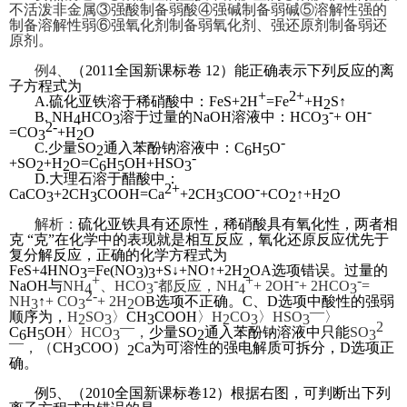
不活泼非金属③强酸制备弱酸④强碱制备弱碱⑤溶解性强的
制备溶解性弱⑥强氧化剂制备弱氧化剂、强还原剂制备弱还
原剂。
例4、
（2011全国新课标卷 12）能正确表示下列反应的离
子方程式为
+
2+
A.硫化亚铁溶于稀硝酸中：FeS+2H
=Fe
+H
S↑
2
-
-
B. NH
HCO
溶于过量的NaOH溶液中：HCO
+ OH
4
3
3
2-
=CO
+H
O
3
2
-
C.少量SO
通入苯酚钠溶液中：C
H
O
2
6
5
-
+SO
+H
O=C
H
OH+HSO
2
2
6
5
3
D.大理石溶于醋酸中：
2+
-
CaCO
+2CH
COOH=Ca
+2CH
COO
+CO
↑+H
O
3
3
3
2
2
解析：
硫化亚铁具有还原性，稀硝酸具有氧化性，两者相
克 “克”在化学中的表现就是相互反应，氧化还原反应优先于
复分解反应，正确的化学方程式为
FeS+4HNO
=Fe(NO
)
+S
↓+NO↑+2H
OA选项错误。过量的
3
3
3
2
+
-
+
-
-
NaOH与
NH
、HCO
都反应，
NH
+ 2OH
+ 2HCO
=
4
3
4
3
2-
NH
↑
+ CO
+ 2H
O
B
选项不正确。C、D选项中酸性的强弱
3
3
2
—
顺序为，
H
SO
〉
CH
COOH
〉H
CO
〉HSO
〉
2
3
3
2
3
3
—
2
C
H
OH
〉HCO
，
少量SO
通入苯酚钠溶液中只能
SO
6
5
3
2
3
—
，（
CH
COO
）
Ca为可溶性的强电解质可拆分，D选项正
3
2
确。
例5、（2010全国新课标卷12）根据右图，可判断出下列