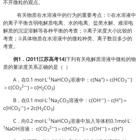
不开微粒的观点。
有关物质在水溶液中的行为的重要考点：①在水溶液中
的离子平衡含弱电解质电离、水的电离、盐类水解、难溶电
解质的沉淀溶解等各种平衡的考查；②离子浓度大小比较的
考查；③具体物质在水溶液中的微粒种类、离子数目多少的
考查。
例
1
．
(2011
江苏高考
14)
下列有关电解质溶液中微粒的物
质的量浓度关系正确的是（
）
-1
+
—
A．在0.1 mol·L
NaHCO
溶液中：c(Na
)＞c(HCO
)
3
3
2
—
＞c(CO
)＞c(H
CO
)
3
2
3
-1
—
+
B．在0.1 mol·L
Na
CO
溶液中：c(OH
)－c(H
)＝
2
3
—
c(HCO
)＋2c(H
CO
)
3
2
3
-1
-
C．向0.2 mol·L
NaHCO
溶液中加入等体积0.1mol·L
3
1
2
—
—
—
+
NaOH溶液： c(CO
)＞c(HCO
)＞c(OH
)＞c(H
)
3
3