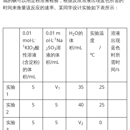
成的碘可以用淀粉溶液检验，根据反应溶液出现蓝色所需的
时间来衡量该反应的速率。某同学设计实验如下表所示：
0.01
0.01 m
H
O的
实验温
溶液
2
-
-1
mol·L
ol·L
Na
体
度
出现
1
KIO
酸
SO
溶
积/mL
/
蓝色
3
2
3
性溶液
液的体
℃
时所
(含淀粉)
积/mL
需时
的体
间/s
积/mL
实验
5
V
35
25
1
1
实验
5
5
40
25
2
实验
5
5
V
0
2
3