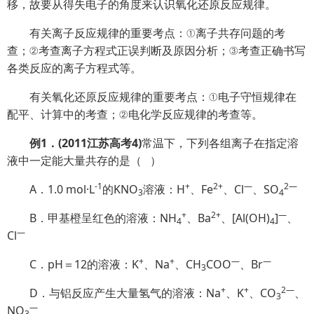
移，故要从得失电子的角度来认识氧化还原反应规律。
有关离子反应规律的重要考点：①离子共存问题的考
查；②考查离子方程式正误判断及原因分析；③考查正确书写
各类反应的离子方程式等。
有关氧化还原反应规律的重要考点：①电子守恒规律在
配平、计算中的考查；②电化学反应规律的考查等。
例
1
．
(2011
江苏高考
4)
常温下，下列各组离子在指定溶
液中一定能大量共存的是（
）
-1
+
2+
—
2
—
A．1.0 mol·L
的KNO
溶液：H
、Fe
、Cl
、SO
3
4
+
2+
—
B．甲基橙呈红色的溶液：NH
、Ba
、[Al(OH)
]
、
4
4
—
Cl
+
+
—
—
C．pH＝12的溶液：K
、Na
、CH
COO
、Br
3
+
+
2
—
D．与铝反应产生大量氢气的溶液：Na
、K
、CO
、
3
—
NO
3