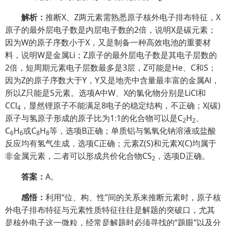
解析：
推断X、Z两元素需熟悉原子核外电子排布特征，X
原子的最外层电子数是内层电子数的2倍，说明X是碳元素；
因为W的原子序数小于X，又是制备一种高效电池的重要材
料，说明W是金属Li；Z原子的最外层电子数是其电子层数的
2倍，短周期元素电子层数最多是3层，Z可能是He、C和S；
因为Z的原子序数大于Y，Y又是地壳中含量最丰富的金属Al，
所以Z只能是S元素。选项A中W、X的氯化物分别是LiCl和
CCl
，显然锂原子不能满足8电子的稳定结构，不正确；X(碳)
4
原子与氢原子形成的原子比为1∶1的化合物可以是C
H
、
2
2
C
H
或C
H
等，选项B正确；单质铝与氢氧化钠溶液或盐酸
6
6
8
8
反应均有氢气生成，选项C正确；元素Z(S)和元素X(C)均属于
非金属元素，二者可以形成共价化合物CS
，选项D正确。
2
答案：
A。
感悟：
利用“位、构、性”间的关系来推断元素时，原子核
外电子排布特征与元素性质特征往往是解题的突破口，尤其
是核外电子这一微粒，经常是解题时必须寻找的“题眼”以及分