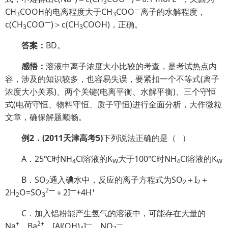
3
—
CH
COOH的电离程度大于CH
COO
离子的水解程度，
3
3
—
c(CH
COO
)＞c(CH
COOH)，正确。
3
3
答案：
BD。
感悟：
溶液中离子浓度大小比较的考查，是考试热点内
容，涉及的知识较多，也容易失误，要紧扣一个不等式(离子
浓度大小关系)、两个关键(电离平衡、水解平衡)、三个守恒
式(电荷守恒、物料守恒、质子守恒)进行全面分析，大作微粒
文章，确保解题顺畅。
例
2
．
(2011
天津高考
5)
下列说法正确的是（
）
A．25℃时NH
Cl溶液的K
大于100℃时NH
Cl溶液的K
4
W
4
W
B．SO
通入碘水中，反应的离子方程式为SO
＋I
＋
2
2
2
2
—
—
+
2H
O=SO
＋2I
+4H
2
3
C．加入铝粉能产生氢气的溶液中，可能存在大量的
+
2+
—
—
Na
、Ba
、[Al(OH)
]
、NO