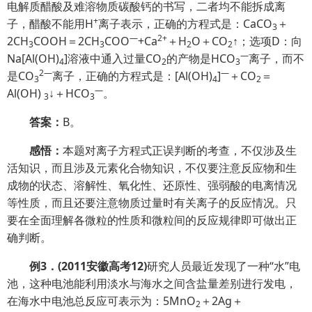
电解质醋酸及难溶物质碳酸钙的书写，二者均不能拆成离
+
子，醋酸不能用H
离子表示，正确的方程式是：CaCO
＋
3
—
2+
2CH
COOH＝2CH
COO
+Ca
＋H
O＋CO
↑；选项D：向
3
3
2
2
—
Na[Al(OH)
]溶液中通入过量CO
的产物是HCO
离子，而不
4
2
3
2
—
—
是CO
离子，正确的方程式是：[Al(OH)
]
＋CO
＝
3
4
2
—
Al(OH)
↓＋HCO
。
3
3
答案：
B。
感悟：
本题对离子方程式正误判断的考查，不仅涉及生
活知识，而且涉及元素化合物知识，不仅要注意反应物和生
成物的状态、溶解性、氧化性、还原性、强弱酸的电离情况
等性质，而且还要注意物质过量时有关离子的反应情况。只
要在全面理解各微粒的性质和微粒间的反应规律即可做出正
确判断。
例
3
．
(2011
安徽高考
12)
研究人员最近发现了一种“水”电
池，这种电池能利用淡水与海水之间含盐量差别进行发电，
在海水中电池总反应可表示为：5MnO
＋2Ag＋
2