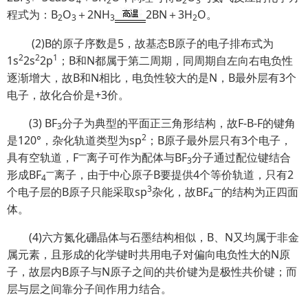
3
4
2
2
3
程式为：B
O
＋2NH
2BN＋3H
O。
2
3
3
2
(2)B的原子序数是5，故基态B原子的电子排布式为
2
2
1
1s
2s
2p
；B和N都属于第二周期，同周期自左向右电负性
逐渐增大，故B和N相比，电负性较大的是N，B最外层有3个
电子，故化合价是+3价。
(3) BF
分子为典型的平面正三角形结构，故F-B-F的键角
3
2
是120°，杂化轨道类型为sp
；B原子最外层只有3个电子，
—
具有空轨道，F
离子可作为配体与BF
分子通过配位键结合
3
—
形成BF
离子，由于中心原子B要提供4个等价轨道，只有2
4
3
—
个电子层的B原子只能采取sp
杂化，故BF
的结构为正四面
4
体。
(4)六方氮化硼晶体与石墨结构相似，B、N又均属于非金
属元素，且形成的化学键时共用电子对偏向电负性大的N原
子，故层内B原子与N原子之间的共价键为是极性共价键；而
层与层之间靠分子间作用力结合。