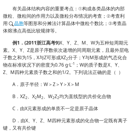
有关晶体结构内容的重要考点：①构成各类晶体的内部
微粒、微粒间的作用力以及微粒分布情况的考查；②考查利
用
晶胞
等图形和分摊法计算晶体中微粒个数比；③考查晶
体熔沸点高低比较规律等。
例
1
．
(2011
浙江高考
9)
X、Y、Z、M、W为五种短周期元
素。X、Y、Z是原子序数依次递增的同周期元素，且最外层电
子数之和为15，X与Z可形成XZ
分子；Y与M形成的气态化合
2
-1
物在标准状况下的密度为0.76 g·L
；W的质子数是X、Y、
Z、M四种元素质子数之和的1/2。下列说法正确的是（
）
A．原子半径：W＞Z＞Y＞X＞M
B．XZ
、X
M
、W
Z
均为直线型的共价化合物
2
2
2
2
2
C．由X元素形成的单质不一定是原子晶体
D．由X、Y、Z、M四种元素形成的化合物一定既有离子
键，又有共价键