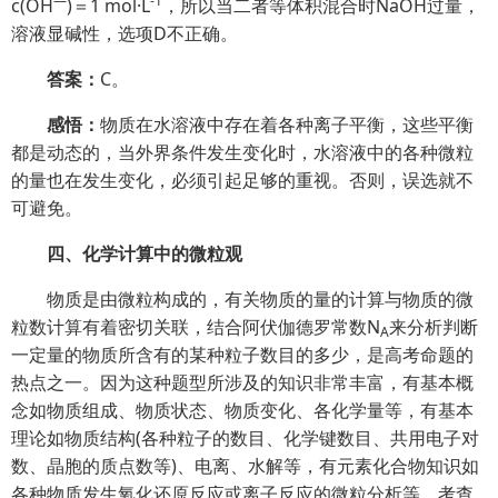
—
-1
c(OH
)＝1 mol·L
，所以当二者等体积混合时NaOH过量，
溶液显碱性，选项D不正确。
答案：
C。
感悟：
物质在水溶液中存在着各种离子平衡，这些平衡
都是动态的，当外界条件发生变化时，水溶液中的各种微粒
的量也在发生变化，必须引起足够的重视。否则，误选就不
可避免。
四、化学计算中的微粒观
物质是由微粒构成的，有关物质的量的计算与物质的微
粒数计算有着密切关联，结合阿伏伽德罗常数N
来分析判断
A
一定量的物质所含有的某种粒子数目的多少，是高考命题的
热点之一。因为这种题型所涉及的知识非常丰富，有基本概
念如物质组成、物质状态、物质变化、各化学量等，有基本
理论如物质结构(各种粒子的数目、化学键数目、共用电子对
数、晶胞的质点数等)、电离、水解等，有元素化合物知识如
各种物质发生氧化还原反应或离子反应的微粒分析等，考查