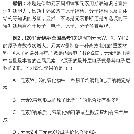
感悟：
本题是借助元素周期律和元素周期表知识考查推
理判断能力，试题中还渗透了原子结构、分子结构以及晶体
结构等知识的考查；显然，不论是元素推断还是各选项的正
误判断均离不开质子、电子、原子、分子等微粒观。
例
2
．
(2011
新课标全国高考
13)
短周期元素W、X、Y和Z
的原子序数依次增大。元素W是制备一种高效电池的重要材
料，X原子的最外层电子数是内层电子数的2倍，元素Y是地壳
中含量最丰富的金属元素，Z原子的最外层电子数是其电子层
数的2倍。下列说法错误的是（
）
A．元素W、X的氯化物中，各原子均满足8电子的稳定结
构
B．元素X与氢形成的原子比为1∶1的化合物有很多种
C．元素Y的单质与氢氧化钠溶液或盐酸反应均有氢气生
成
D．元素Z可与元素X形成共价化合物XZ
2