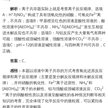
解析：
离子共存题实际上就是考查离子反应规律。选项
+
—
2+
A：H
与NO
构成了具有强氧化性的硝酸，可氧化Fe
离
3
子，不共存；选项B：甲基橙呈红色的溶液是酸性溶液的，酸
—
+
—
性溶液中[Al(OH)
]
不共存，NH
与[Al(OH)
]
发生互相促
4
4
4
进水解反应也不共存；选项D：与铝反应产生大量氢气有两种
2
—
可能：强酸性或强碱性溶液，强酸性溶液中CO
不共存；
3
选项C：pH＝12的溶液是碱性溶液，与四种离子均可共存，C
正确。
答案：
C。
感悟：
本题以溶液中离子共存的方式考查氧化还原反应
规律和离子反应规律（主要是复分解反应规律和水解反应规
2+
+
律），并对硝酸的氧化性、Fe
离子还原性、NH
和
4
—
2
[Al(OH)
]
离子的水解性、铝与强酸或强碱溶液反应、CO
4
3
—
离子的弱酸根性质以及溶液呈酸碱性的各种情况判断等相关
知识的考查，完全体现了化学反应中的微粒观，可以紧扣各
种离子的性质直接解题。