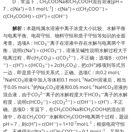
D．常温下，CH
COONa和CH
COOH混合溶液[pH＝
3
3
+
-1
+
—
7，c(Na
)＝0.1 mol·L
]：c(Na
)＝c(CH
COO
)＞
3
+
—
c(CH
COOH)＞c(H
)＝c(OH
)
3
解析：
本题纯属水溶液中离子浓度大小比较、水解平衡
与电离平衡、电荷守恒、物料守恒和质子守恒等知识的全面
—
考查。选项A：HCO
离子在溶液中存在水解与电离两个平
3
+
—
衡，说明c(Na
)＞c(HCO
)，溶液呈碱性说明水解过程大于
3
2
—
电离过程，即c(H
CO
)＞c(CO
)，不正确；选项B：c(OH
2
3
3
—
+
—
+
)－c(H
)＝c(HCO
)＋2c(H
CO
)，把c(H
)移项到等式另
3
2
3
-
一边，即是质子守恒关系式，正确。选项C：向0.2 mol·L
1
-1
NaHCO
溶液中加入等体积0.1 mol·L
NaOH溶液后，相当
3
-1
-1
于0.05 mol·L
的Na
CO
溶液和0.05 mol·L
NaHCO
溶液的
2
3
3
2
—
—
混合液，由于CO
离子的水解程度大于HCO
离子的水解
3
3
—
2
—
—
+
程度，说明c(HCO
)＞c(CO
)＞c(OH
)＞c(H
)，不正
3
3
确。选项D：常温下，在CH
COONa和CH
COOH的混合溶
3
3
—
液中，存在CH
COO
水解和CH
COOH电离两个过程，题设
3
3
+
—
-7
-1
pH＝7，则c(H
)＝c(OH
)＝1×10
mol·L
；根据电荷守恒
+
—
-1
式，不难得出c(Na
)＝c(CH
COO
)＝0.1 mol·L
，又因为