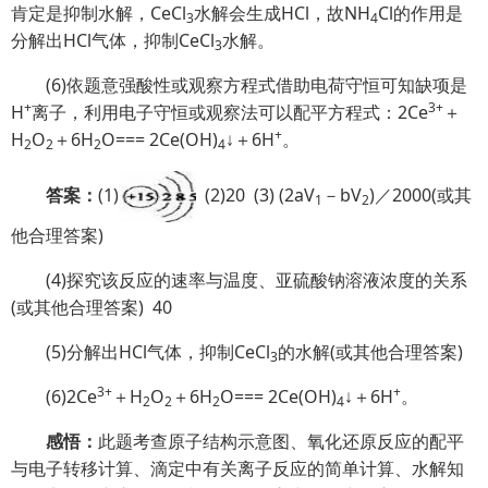
肯定是抑制水解，CeCl
水解会生成HCl，故NH
Cl的作用是
3
4
分解出HCl气体，抑制CeCl
水解。
3
(6)依题意强酸性或观察方程式借助电荷守恒可知缺项是
+
3+
H
离子，利用电子守恒或观察法可以配平方程式：2Ce
＋
+
H
O
＋6H
O=== 2Ce(OH)
↓＋6H
。
2
2
2
4
答案：
(1)
(2)20
(3) (2aV
－bV
)／2000(或其
1
2
他合理答案)
(4)探究该反应的速率与温度、亚硫酸钠溶液浓度的关系
(或其他合理答案)
40
(5)分解出HCl气体，抑制CeCl
的水解(或其他合理答案)
3
3+
+
(6)2Ce
＋H
O
＋6H
O=== 2Ce(OH)
↓＋6H
。
2
2
2
4
感悟：
此题考查原子结构示意图、氧化还原反应的配平
与电子转移计算、滴定中有关离子反应的简单计算、水解知