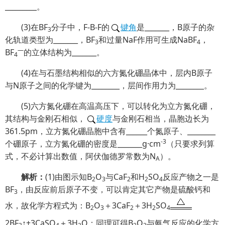
_________。
(3)在BF
分子中，F-B-F的
键角
是_______，B原子的杂
3
化轨道类型为_______，BF
和过量NaF作用可生成NaBF
，
3
4
—
BF
的立体结构为_______。
4
(4)在与石墨结构相似的六方氮化硼晶体中，层内B原子
与N原子之间的化学键为________，层间作用力为________。
(5)六方氮化硼在高温高压下，可以转化为立方氮化硼，
其结构与金刚石相似，
硬度
与金刚石相当，晶胞边长为
361.5pm，立方氮化硼晶胞中含有______个氮原子、________
-3
个硼原子，立方氮化硼的密度是_______g·cm
（只要求列算
式，不必计算出数值，阿伏伽德罗常数为N
）。
A
解析：
(1)由图示知B
O
与CaF
和H
SO
反应产物之一是
2
3
2
2
4
BF
，由反应前后原子不变，可以肯定其它产物是硫酸钙和
3
水，故化学方程式为：B
O
＋3CaF
＋3H
SO
2
3
2
2
4
2BF
↑+3CaSO
＋3H
O；同理可得B
O
与氨气反应的化学方