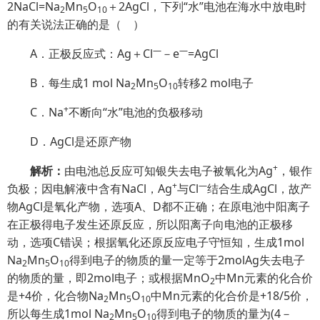
2NaCl=Na
Mn
O
＋2AgCl，下列“水”电池在海水中放电时
2
5
10
的有关说法正确的是（
）
—
—
A．正极反应式：Ag＋Cl
－e
=AgCl
B．每生成1 mol Na
Mn
O
转移2 mol电子
2
5
10
+
C．Na
不断向“水”电池的负极移动
D．AgCl是还原产物
+
解析：
由电池总反应可知银失去电子被氧化为Ag
，银作
+
—
负极；因电解液中含有NaCl，Ag
与Cl
结合生成AgCl，故产
物AgCl是氧化产物，选项A、D都不正确；在原电池中阳离子
在正极得电子发生还原反应，所以阳离子向电池的正极移
动，选项C错误；根据氧化还原反应电子守恒知，生成1mol
Na
Mn
O
得到电子的物质的量一定等于2molAg失去电子
2
5
10
的物质的量，即2mol电子；或根据MnO
中Mn元素的化合价
2
是+4价，化合物Na
Mn
O
中Mn元素的化合价是+18/5价，
2
5
10
所以每生成1mol Na
Mn
O
得到电子的物质的量为(4－
2
5
10