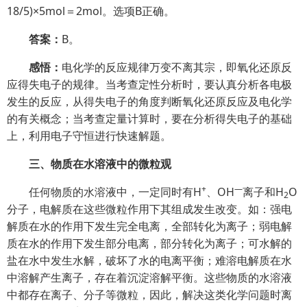
18/5)×5mol＝2mol。选项B正确。
答案：
B。
感悟：
电化学的反应规律万变不离其宗，即氧化还原反
应得失电子的规律。当考查定性分析时，要认真分析各电极
发生的反应，从得失电子的角度判断氧化还原反应及电化学
的有关概念；当考查定量计算时，要在分析得失电子的基础
上，利用电子守恒进行快速解题。
三、物质在水溶液中的微粒观
+
—
任何物质的水溶液中，一定同时有H
、OH
离子和H
O
2
分子，电解质在这些微粒作用下其组成发生改变。如：强电
解质在水的作用下发生完全电离，全部转化为离子；弱电解
质在水的作用下发生部分电离，部分转化为离子；可水解的
盐在水中发生水解，破坏了水的电离平衡；难溶电解质在水
中溶解产生离子，存在着沉淀溶解平衡。这些物质的水溶液
中都存在离子、分子等微粒，因此，解决这类化学问题时离