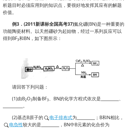
析题目时必须应用到的知识点，要很好地发挥其应有的解题
价值。
例
3
．
(2011
新课标全国高考
37)
氮化硼(BN)是一种重要的
功能陶瓷材料。以天然硼砂为起始物，经过一系列反应可以
得到BF
和BN，如下图所示：
3
请回答下列问题：
(1)由B
O
制备BF
、BN的化学方程式依次是_________、
2
3
3
__________。
(2)基态B原子的
电子排布式
为_________；B和N相比，
电负性
较大的是_________，BN中B元素的化合价为