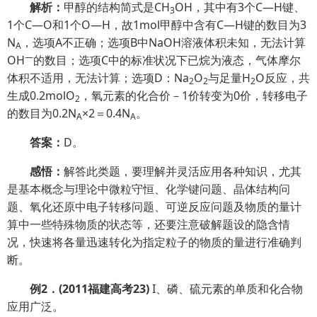
解析：
甲醇的结构简式是CH
OH，其中有3个C—H键、
3
1个C—O和1个O—H，故1mol甲醇中含有C—H键的数目为3
N
，选项A不正确；选项B中NaOH溶液体积未知，无法计算
A
—
OH
的数目；选项C中的标准状况下已烷为液态，气体摩尔
体积不适用，无法计算；选项D：Na
O
与足量H
O反应，共
2
2
2
生成0.2molO
，氧元素的化合价－1价转变为0价，转移电子
2
的数目为0.2N
×2＝0.4N
。
A
A
答案：
D。
感悟：
解答此类题，要理解并灵活应用各种知识，尤其
是基本概念与理论中微粒守恒、化学键问题、晶体结构问
题、氧化还原中电子转移问题、可逆反应问题及物质的量计
算中一些特殊物质的状态等，还要注意破解题设的隐含情
况，快速将各量迅速转化为指定粒子的物质的量进行准确判
断。
例
2
．
(2011
福建高考
23)
I、磷、硫元素的单质和化合物
应用广泛。