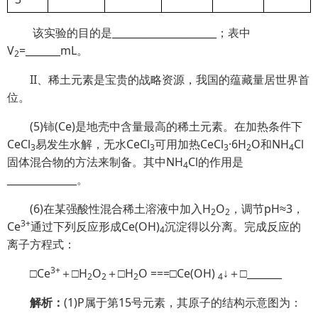
该实验的目的是_____________________；表中
V
=_______mL。
2
II、稀土元素是宝贵的战略资源，我国的蕴藏量居世界首
位。
(5)铈(Ce)是地壳中含量最高的稀土元素。在加热条件下
CeCl
易发生水解，无水CeCl
可用加热CeCl
·6H
O和NH
Cl
3
3
3
2
4
固体混合物的方法来制备。其中NH
Cl的作用是
4
______________。
(6)在某强酸性混合稀土溶液中加入H
O
，调节pH≈3，
2
2
3+
Ce
通过下列反应形成Ce(OH)
沉淀得以分离。完成反应的
4
离子方程式：
3+
□Ce
＋□H
O
＋□H
O ===□Ce(OH)
↓＋□_______
2
2
2
4
解析：
(1)P属于第15号元素，其原子的结构示意图为：