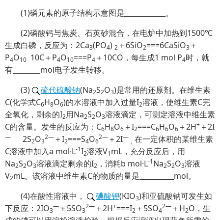
(1)磷元素的原子结构示意图是____________。
(2)磷酸钙与焦炭、石英砂混合，在电炉中加热到1500℃
生成白磷，反应为：2Ca
(PO
)
＋6SiO
===6CaSiO
＋
3
4
2
2
3
P
O
10C＋P
O
===P
＋10CO，每生成1 mol P
时，就
4
10
4
10
4
4
有________mol电子发生转移。
(3)
硫代硫酸钠
(Na
S
O
)是常用的还原剂。在维生素
2
2
3
C(化学式C
H
O
)的水溶液中加入过量I
溶液，使维生素C完
6
8
6
2
全氧化，剩余的I
用Na
S
O
溶液滴定，可测定溶液中维生素
2
2
2
3
+
C的含量。发生的反应为：C
H
O
＋I
===C
H
O
＋2H
＋2I
6
8
6
2
6
6
6
—
2
—
2
—
—
2S
O
＋I
===S
O
＋2I
在一定体积的某维生素
2
3
2
4
6
，
-1
C溶液中加入a mol·L
I
溶液V
mL，充分反应后，用
2
1
-1
Na
S
O
溶液滴定剩余的I
，消耗b mol·L
Na
S
O
溶液
2
2
3
2
2
2
3
V
mL。该溶液中维生素C的物质的量是__________mol。
2
(4)在酸性溶液中，
碘酸钾
(KIO
)和亚硫酸钠可发生如
3
—
2
—
+
2
—
下反应：2IO
＋5SO
＋2H
===I
＋5SO
＋H
O，生
3
3
2
4
2