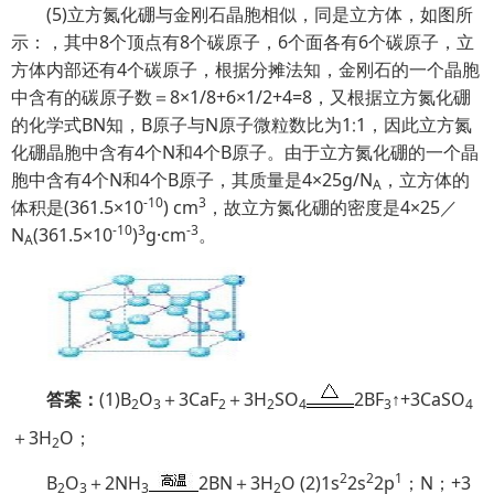
(5)立方氮化硼与金刚石晶胞相似，同是立方体，如图所
示：，其中8个顶点有8个碳原子，6个面各有6个碳原子，立
方体内部还有4个碳原子，根据分摊法知，金刚石的一个晶胞
中含有的碳原子数＝8×1/8+6×1/2+4=8，又根据立方氮化硼
的化学式BN知，B原子与N原子微粒数比为1∶1，因此立方氮
化硼晶胞中含有4个N和4个B原子。由于立方氮化硼的一个晶
胞中含有4个N和4个B原子，其质量是4×25g/N
，立方体的
A
-10
3
体积是(361.5×10
) cm
，故立方氮化硼的密度是4×25／
-10
3
-3
N
(361.5×10
)
g·cm
。
A
答案
：
(1)B
O
＋3CaF
＋3H
SO
2BF
↑+3CaSO
2
3
2
2
4
3
4
＋3H
O；
2
2
2
1
B
O
＋2NH
2BN＋3H
O
(2)1s
2s
2p
；N；+3
2
3
3
2