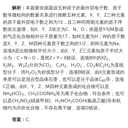
解析：
本题要依据题设五种原子的最外层电子数、质子
数等微粒间的数量关系进行推断五种元素。X、Y、Z三种元素
的原子最外层电子数之和为15，且三种同周期元素的原子序
数依次递增，知X、Y、Z依次为C、N、O；依题意Y与M形成
的气态化合物相对分子质量为17，知M元素为H；W的质子数
是X、Y、Z、M四种元素质子数之和的1/2，则W元素为Na。
选项A是比较微粒半径大小，由X、Y、Z三元素知原子半径大
小为：C＞N＞O，显然Z＞Y＞X错误。选项B中的XZ
、
2
X
M
、W
Z
分别为CO
、C
H
、H
O
，CO
和C
H
为直线
2
2
2
2
2
2
2
2
2
2
2
2
型分子，而H
O
为折线型分子，选项B错误。由X元素形成的
2
2
单质可以是混合型晶体石墨，也可以是分子晶体C
等，选项
60
C正确。由X、Y、Z、M四种元素形成的化合物可以是
NH
HCO
、CH
COONH
等为离子化合物，符合条件；也可
4
3
3
4
以是CH
NO
(硝基甲烷)、H
NCH
COOH(氨基乙酸)等有机
3
2
2
2
物均为共价化合物，不存在离子键，选项D错误。
答案：
C。