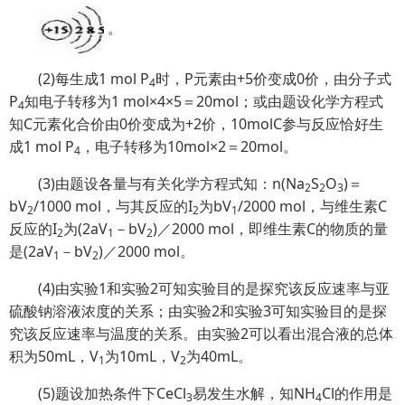
。
(2)每生成1 mol P
时，P元素由+5价变成0价，由分子式
4
P
知电子转移为1 mol×4×5＝20mol；或由题设化学方程式
4
知C元素化合价由0价变成为+2价，10molC参与反应恰好生
成1 mol P
，电子转移为10mol×2＝20mol。
4
(3)由题设各量与有关化学方程式知：n(Na
S
O
)＝
2
2
3
bV
/1000 mol，与其反应的I
为bV
/2000 mol，与维生素C
2
2
1
反应的I
为(2aV
－bV
)／2000 mol，即维生素C的物质的量
2
1
2
是(2aV
－bV
)／2000 mol。
1
2
(4)由实验1和实验2可知实验目的是探究该反应速率与亚
硫酸钠溶液浓度的关系；由实验2和实验3可知实验目的是探
究该反应速率与温度的关系。由实验2可以看出混合液的总体
积为50mL，V
为10mL，V
为40mL。
1
2
(5)题设加热条件下CeCl
易发生水解，知NH
Cl的作用是
3
4