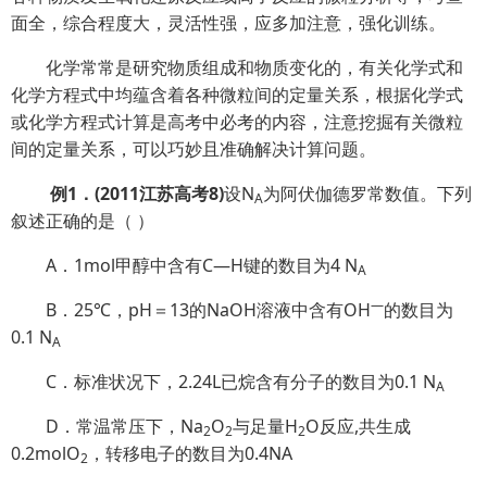
面全，综合程度大，灵活性强，应多加注意，强化训练。
化学常常是研究物质组成和物质变化的，有关化学式和
化学方程式中均蕴含着各种微粒间的定量关系，根据化学式
或化学方程式计算是高考中必考的内容，注意挖掘有关微粒
间的定量关系，可以巧妙且准确解决计算问题。
例
1
．
(2011
江苏高考
8)
设N
为阿伏伽德罗常数值。下列
A
叙述正确的是（
）
A．1mol甲醇中含有C—H键的数目为4 N
A
—
B．25℃，pH＝13的NaOH溶液中含有OH
的数目为
0.1 N
A
C．标准状况下，2.24L已烷含有分子的数目为0.1 N
A
D．常温常压下，Na
O
与足量H
O反应,共生成
2
2
2
0.2molO
，转移电子的数目为0.4NA
2