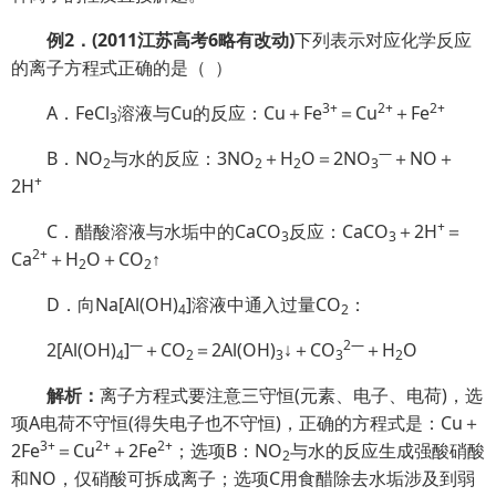
例
2
．
(2011
江苏高考
6
略有改动
)
下列表示对应化学反应
的离子方程式正确的是（
）
3+
2+
2+
A．FeCl
溶液与Cu的反应：Cu＋Fe
＝Cu
＋Fe
3
—
B．NO
与水的反应：3NO
＋H
O＝2NO
＋NO＋
2
2
2
3
+
2H
+
C．醋酸溶液与水垢中的CaCO
反应：CaCO
＋2H
＝
3
3
2+
Ca
＋H
O＋CO
↑
2
2
D．向Na[Al(OH)
]溶液中通入过量CO
：
4
2
—
2
—
2[Al(OH)
]
＋CO
＝2Al(OH)
↓＋CO
＋H
O
4
2
3
3
2
解析：
离子方程式要注意三守恒(元素、电子、电荷)，选
项A电荷不守恒(得失电子也不守恒)，正确的方程式是：Cu＋
3+
2+
2+
2Fe
＝Cu
＋2Fe
；选项B：NO
与水的反应生成强酸硝酸
2
和NO，仅硝酸可拆成离子；选项C用食醋除去水垢涉及到弱