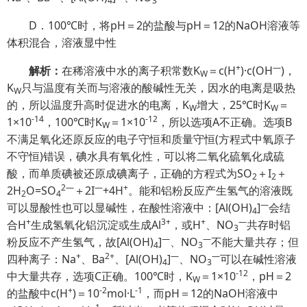
4
3
D．100℃时，将pH＝2的盐酸与pH＝12的NaOH溶液等
体积混合，溶液显中性
+
—
解析：
在稀溶液中水的离子积常数K
＝c(H
)·c(OH
)，
W
K
只与温度有关而与溶液的酸碱性无关，因水的电离是吸热
W
的，所以温度升高时促进水的电离，K
增大，25℃时K
＝
W
W
-14
-12
1×10
，100℃时K
＝1×10
，所以选项A不正确。选项B
W
不满足氧化还原反应的电子守恒和质量守恒(方程式中氧原子
不守恒)错误，碘水具有氧化性，可以将二氧化硫氧化成硫
酸，而单质碘被还原成碘离子，正确的方程式为SO
＋I
＋
2
2
2
—
—
+
2H
O=SO
＋2I
+4H
。能和铝粉反应产生氢气的溶液既
2
4
—
可以显酸性也可以显碱性，在酸性溶液中：[Al(OH)
]
会结
4
+
3+
+
—
合H
生成氢氧化铝沉淀或生成Al
，或H
、NO
共存时铝
3
—
—
粉反应不产生氢气，故[Al(OH)
]
、NO
不能大量共存；但
4
3
+
2+
—
—
四种离子：Na
、Ba
、[Al(OH)
]
、NO
可以在碱性溶液
4
3
-12
中大量共存，选项C正确。100℃时，K
＝1×10
，pH＝2
W
+
-2
-1
的盐酸中c(H
)＝10
mol·L
，而pH＝12的NaOH溶液中