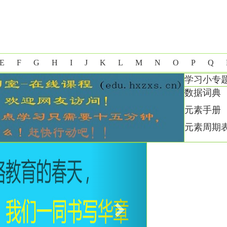
E
F
G
H
I
J
K
L
M
N
O
P
Q
学习小专
数据词典
元素手册
元素周期
Next