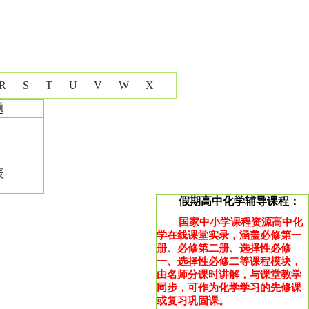
R
S
T
U
V
W
X
题
表
假期高中化学辅导课程：
国家中小学课程资源高中化
学在线课堂实录，涵盖必修第一
册、必修第二册、选择性必修
一、选择性必修二等课程模块，
由名师分课时讲解，与课堂教学
同步，可作为化学学习的先修课
或复习巩固课。