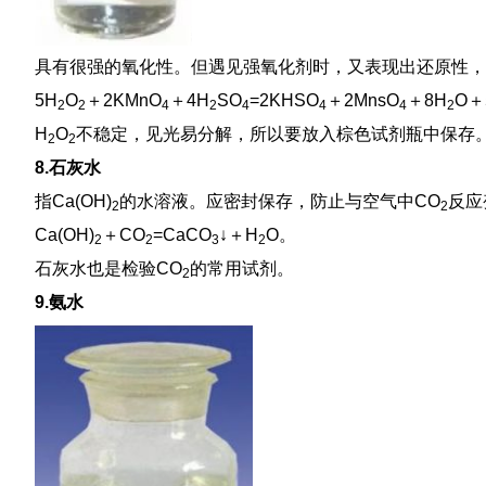
具有很强的氧化性。但遇见强氧化剂时，又表现出还原性，
5H
O
＋2KMnO
＋4H
SO
=2KHSO
＋2MnsO
＋8H
O＋
2
2
4
2
4
4
4
2
H
O
不稳定，见光易分解，所以要放入棕色试剂瓶中保存
2
2
8.石灰水
指Ca(OH)
的水溶液。应密封保存，防止与空气中CO
反应
2
2
Ca(OH)
＋CO
=CaCO
↓＋H
O。
2
2
3
2
石灰水也是检验CO
的常用试剂。
2
9.氨水