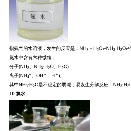
指氨气的水溶液，发生的反应是：NH
＋H
O⇌NH
·H
O⇌
3
2
3
2
氨水中含有六种微粒：
分子(NH
、NH
·H
O、H
O)；
3
3
2
2
＋
－
＋
离子(
NH
、OH
、H
)。
4
其中NH
·H
O是不稳定的弱碱，易发生分解反应：NH
·H
3
2
3
2
10.氯水