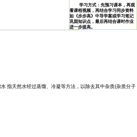
学习方式：先预习课本，再观
看课程视频，再结合学习同步资料
如《步步高》中导学案或学习笔记
巩固知识点，最后再结合课时作业
进一步提高。
>
学习说明：点击图片即可直达。
！
馏水 指天然水经过蒸馏、冷凝等方法，以除去其中杂质(杂质分子