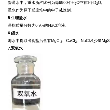
普通水中，重水所占比例为每6900个H
O中有1个D
O。
2
2
重水作为原子反应堆中的中子减速剂。
5.生理盐水
是指质量分数为0.9%的NaCl溶液。
6.卤水
海水中提取出食盐后含有MgCl
、CaCl
、NaCl及少量MgS
2
2
7.双氧水