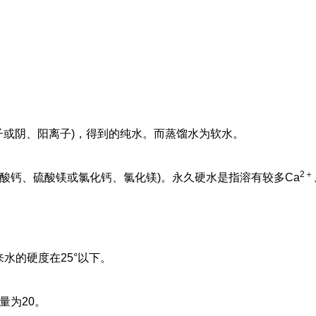
子或阴、阳离子)，得到的纯水。而蒸馏水为软水。
2＋
硫酸钙、硫酸镁或氯化钙、氯化镁)。永久硬水是指溶有较多Ca
。
来水的硬度在25°以下。
量为20。