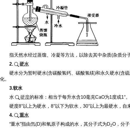
指天然水经过蒸馏、冷凝等方法，以除去其中杂质(杂质分
2.
硬水
硬水分为暂时硬水(含碳酸氢钙、碳酸氢镁)和永久硬水(含
化。
3.软水
水
硬度
的标准：相当于每升水含10毫克CaO为1度或1°
硬度8°以上为硬水，8°以下为软水，30°以上为最硬水，自
4.
重水
“重水”指由氘(D)和氧原子构成的水，其分子式为D
O，分子
2