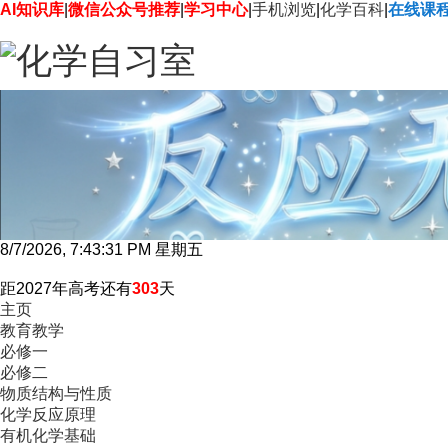
AI知识库
|
微信公众号推荐
|
学习中心
|
手机浏览
|
化学百科
|
在线课
8/7/2026, 7:43:32 PM 星期五
距2027年高考还有
303
天
主页
教育教学
必修一
必修二
物质结构与性质
化学反应原理
有机化学基础