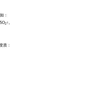
如：
5O
↑。
2
。
变质：