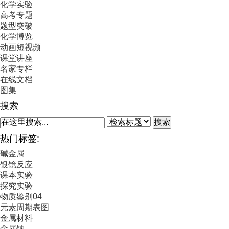
化学实验
高考专题
题型突破
化学博览
动画短视频
课堂讲座
名家专栏
在线文档
图集
搜索
搜索
热门标签:
碱金属
银镜反应
课本实验
探究实验
物质鉴别04
元素周期表图
金属材料
金属钠